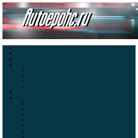
Главная
Экзамен ПДД онлайн
Электромобили
Автоазбука
Автострахование
Автогаджеты
Уроки вождения
Правила дорожного движения
Внедорожники
Новости автомира
Интересные факты
Концепт-кар
Краш-тесты
Видео аварий
Отзывы автовладельцев
Секонд тест
Тест драйв видео