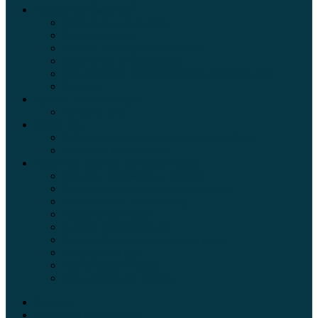
Обзоры автомобилей
Официальные дилеры
Расход топлива
Ремонт и обслуживание авто
Сравнение автомобилей
Технические характеристики автомобилей
Тюнинг
Цены и комплектации
Цены на авто
Обзор шин
Таблица давления в шинах автомобиля
Шинный калькулятор
Полезные советы автолюбителям
Пункты техосмотра в Москве
Калькулятор транспортного налога
Таможенный калькулятор
Алкотестер онлайн
Адреса штрафстоянок
Автомобильные коды стран мира
Штрафы ГИБДД
Карта камер ГИБДД
Коды регионов России
Главная
Экзамен ПДД онлайн