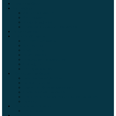
Электромобили
Автоазбука
Автострахование
Автогаджеты
Уроки вождения
Правила дорожного движения
Внедорожники
Новости автомира
Интересные факты
Концепт-кар
Краш-тесты
Видео аварий
Отзывы автовладельцев
Секонд тест
Тест драйв видео
Обзоры автомобилей
Официальные дилеры
Расход топлива
Ремонт и обслуживание авто
Сравнение автомобилей
Технические характеристики автомобилей
Тюнинг
Цены и комплектации
Цены на авто
Обзор шин