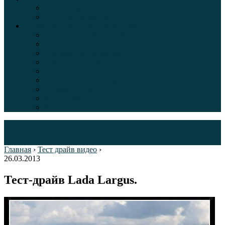
Таблица давления в шинах автомобиля
Шинный калькулятор
Полезные советы автолюбителям
Пункты техосмотра в Москве
Калькулятор транспортного налога
Таможенный калькулятор
Алкотестер онлайн
Адреса штрафстоянок
Автомобильные коды стран мира
Штрафы ГИБДД
Карта камер ГИБДД
Коды регионов России
Главная
›
Тест драйв видео
›
26.03.2013
Тест-драйв Lada Largus.