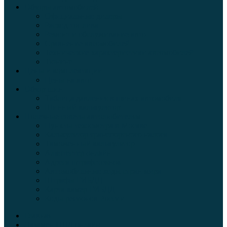
Обзоры автомобилей
Официальные дилеры
Расход топлива
Ремонт и обслуживание авто
Сравнение автомобилей
Технические характеристики автомобилей
Тюнинг
Цены и комплектации
Цены на авто
Обзор шин
Таблица давления в шинах автомобиля
Шинный калькулятор
Полезные советы автолюбителям
Пункты техосмотра в Москве
Калькулятор транспортного налога
Таможенный калькулятор
Алкотестер онлайн
Адреса штрафстоянок
Автомобильные коды стран мира
Штрафы ГИБДД
Карта камер ГИБДД
Коды регионов России
Главная
Экзамен ПДД онлайн