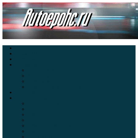
Главная
Экзамен ПДД онлайн
Электромобили
Автоазбука
Автострахование
Автогаджеты
Уроки вождения
Правила дорожного движения
Внедорожники
Новости автомира
Интересные факты
Концепт-кар
Краш-тесты
Видео аварий
Отзывы автовладельцев
Секонд тест
Тест драйв видео