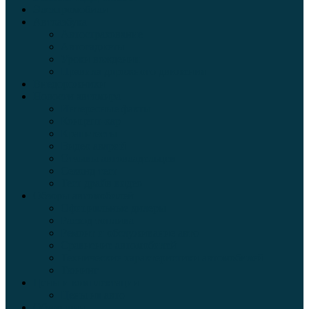
Электромобили
Автоазбука
Автострахование
Автогаджеты
Уроки вождения
Правила дорожного движения
Внедорожники
Новости автомира
Интересные факты
Концепт-кар
Краш-тесты
Видео аварий
Отзывы автовладельцев
Секонд тест
Тест драйв видео
Обзоры автомобилей
Официальные дилеры
Расход топлива
Ремонт и обслуживание авто
Сравнение автомобилей
Технические характеристики автомобилей
Тюнинг
Цены и комплектации
Цены на авто
Обзор шин