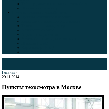
Таблица давления в шинах автомобиля
Шинный калькулятор
Полезные советы автолюбителям
Пункты техосмотра в Москве
Калькулятор транспортного налога
Таможенный калькулятор
Алкотестер онлайн
Адреса штрафстоянок
Автомобильные коды стран мира
Штрафы ГИБДД
Карта камер ГИБДД
Коды регионов России
Главная
›
29.11.2014
Пункты техосмотра в Москве