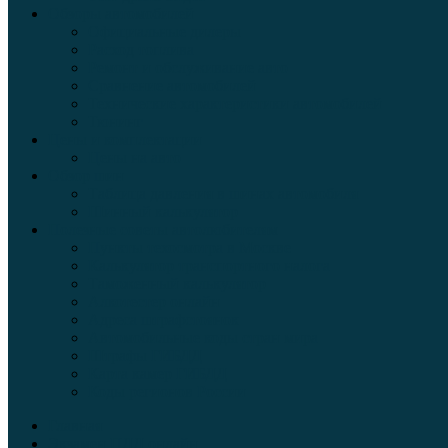
Обзоры автомобилей
Официальные дилеры
Расход топлива
Ремонт и обслуживание авто
Сравнение автомобилей
Технические характеристики автомобилей
Тюнинг
Цены и комплектации
Цены на авто
Обзор шин
Таблица давления в шинах автомобиля
Шинный калькулятор
Полезные советы автолюбителям
Пункты техосмотра в Москве
Калькулятор транспортного налога
Таможенный калькулятор
Алкотестер онлайн
Адреса штрафстоянок
Автомобильные коды стран мира
Штрафы ГИБДД
Карта камер ГИБДД
Коды регионов России
Главная
Экзамен ПДД онлайн