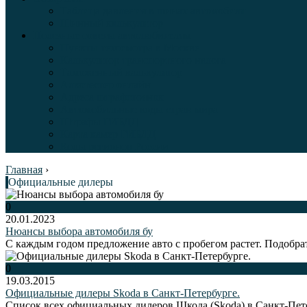
Таблица давления в шинах автомобиля
Шинный калькулятор
Полезные советы автолюбителям
Пункты техосмотра в Москве
Калькулятор транспортного налога
Таможенный калькулятор
Алкотестер онлайн
Адреса штрафстоянок
Автомобильные коды стран мира
Штрафы ГИБДД
Карта камер ГИБДД
Коды регионов России
Главная
›
Официальные дилеры
0
20.01.2023
Нюансы выбора автомобиля бу
С каждым годом предложение авто с пробегом растет. Подобра
0
19.03.2015
Официальные дилеры Skoda в Санкт-Петербурге.
Список всех официальных дилеров Шкода (Skoda) в Санкт-Пет