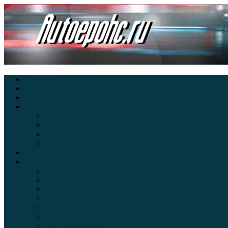
Главная
Экзамен ПДД онлайн
Электромобили
Автоазбука
Автострахование
Автогаджеты
Уроки вождения
Правила дорожного движения
Внедорожники
Новости автомира
Интересные факты
Концепт-кар
Краш-тесты
Видео аварий
Отзывы автовладельцев
Секонд тест
Тест драйв видео