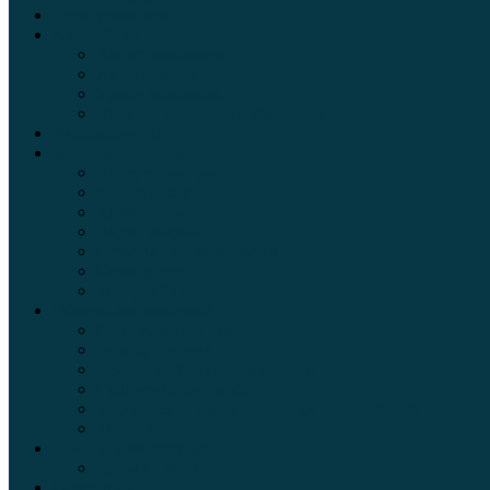
Электромобили
Автоазбука
Автострахование
Автогаджеты
Уроки вождения
Правила дорожного движения
Внедорожники
Новости автомира
Интересные факты
Концепт-кар
Краш-тесты
Видео аварий
Отзывы автовладельцев
Секонд тест
Тест драйв видео
Обзоры автомобилей
Официальные дилеры
Расход топлива
Ремонт и обслуживание авто
Сравнение автомобилей
Технические характеристики автомобилей
Тюнинг
Цены и комплектации
Цены на авто
Обзор шин