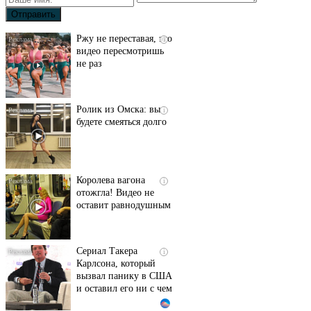
Ржу не переставая, это
i
видео пересмотришь
не раз
Ролик из Омска: вы
i
будете смеяться долго
Королева вагона
i
отожгла! Видео не
оставит равнодушным
Сериал Такера
i
Карлсона, который
вызвал панику в США
и оставил его ни с чем