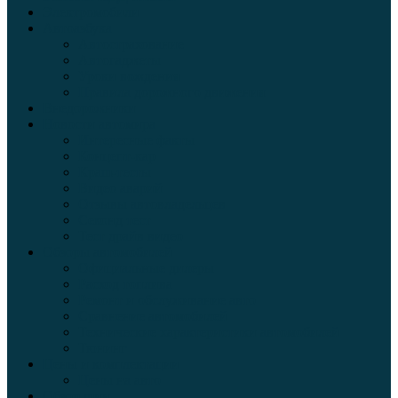
Электромобили
Автоазбука
Автострахование
Автогаджеты
Уроки вождения
Правила дорожного движения
Внедорожники
Новости автомира
Интересные факты
Концепт-кар
Краш-тесты
Видео аварий
Отзывы автовладельцев
Секонд тест
Тест драйв видео
Обзоры автомобилей
Официальные дилеры
Расход топлива
Ремонт и обслуживание авто
Сравнение автомобилей
Технические характеристики автомобилей
Тюнинг
Цены и комплектации
Цены на авто
Обзор шин