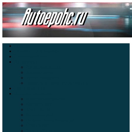
Главная
Экзамен ПДД онлайн
Электромобили
Автоазбука
Автострахование
Автогаджеты
Уроки вождения
Правила дорожного движения
Внедорожники
Новости автомира
Интересные факты
Концепт-кар
Краш-тесты
Видео аварий
Отзывы автовладельцев
Секонд тест
Тест драйв видео