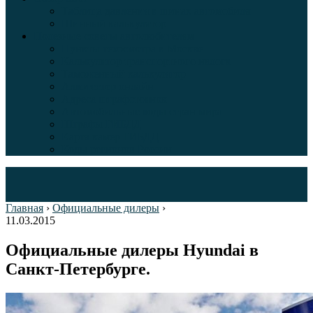
Таблица давления в шинах автомобиля
Шинный калькулятор
Полезные советы автолюбителям
Пункты техосмотра в Москве
Калькулятор транспортного налога
Таможенный калькулятор
Алкотестер онлайн
Адреса штрафстоянок
Автомобильные коды стран мира
Штрафы ГИБДД
Карта камер ГИБДД
Коды регионов России
Главная
›
Официальные дилеры
›
11.03.2015
Официальные дилеры Hyundai в
Санкт-Петербурге.