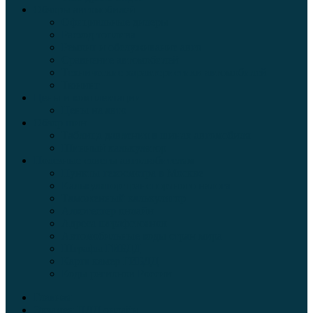
Обзоры автомобилей
Официальные дилеры
Расход топлива
Ремонт и обслуживание авто
Сравнение автомобилей
Технические характеристики автомобилей
Тюнинг
Цены и комплектации
Цены на авто
Обзор шин
Таблица давления в шинах автомобиля
Шинный калькулятор
Полезные советы автолюбителям
Пункты техосмотра в Москве
Калькулятор транспортного налога
Таможенный калькулятор
Алкотестер онлайн
Адреса штрафстоянок
Автомобильные коды стран мира
Штрафы ГИБДД
Карта камер ГИБДД
Коды регионов России
Главная
Экзамен ПДД онлайн