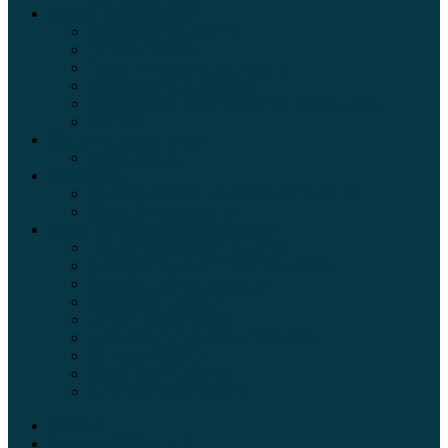
Обзоры автомобилей
Официальные дилеры
Расход топлива
Ремонт и обслуживание авто
Сравнение автомобилей
Технические характеристики автомобилей
Тюнинг
Цены и комплектации
Цены на авто
Обзор шин
Таблица давления в шинах автомобиля
Шинный калькулятор
Полезные советы автолюбителям
Пункты техосмотра в Москве
Калькулятор транспортного налога
Таможенный калькулятор
Алкотестер онлайн
Адреса штрафстоянок
Автомобильные коды стран мира
Штрафы ГИБДД
Карта камер ГИБДД
Коды регионов России
Главная
Экзамен ПДД онлайн