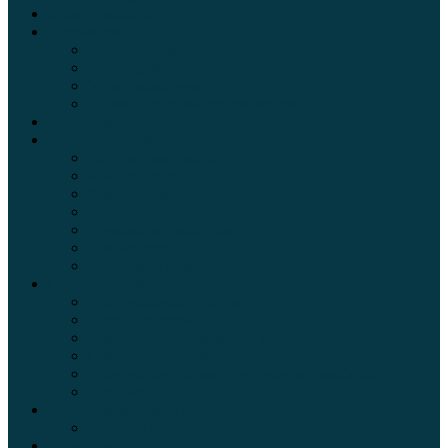
Электромобили
Автоазбука
Автострахование
Автогаджеты
Уроки вождения
Правила дорожного движения
Внедорожники
Новости автомира
Интересные факты
Концепт-кар
Краш-тесты
Видео аварий
Отзывы автовладельцев
Секонд тест
Тест драйв видео
Обзоры автомобилей
Официальные дилеры
Расход топлива
Ремонт и обслуживание авто
Сравнение автомобилей
Технические характеристики автомобилей
Тюнинг
Цены и комплектации
Цены на авто
Обзор шин