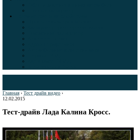
Таблица давления в шинах автомобиля
Шинный калькулятор
Полезные советы автолюбителям
Пункты техосмотра в Москве
Калькулятор транспортного налога
Таможенный калькулятор
Алкотестер онлайн
Адреса штрафстоянок
Автомобильные коды стран мира
Штрафы ГИБДД
Карта камер ГИБДД
Коды регионов России
Главная
›
Тест драйв видео
›
12.02.2015
Тест-драйв Лада Калина Кросс.