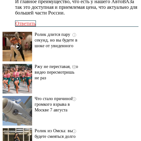
И главное преимущество, что есть у нашего АвтоВАЗа
так это доступная и приемлемая цена, что актуально для
большей части России.
Ответить
Ролик длится пару
i
секунд, но вы будете в
шоке от увиденного
Ржу не переставая, это
i
видео пересмотришь
не раз
Что стало причиной
i
громкого взрыва в
Москве 7 августа
Ролик из Омска: вы
i
будете смеяться долго