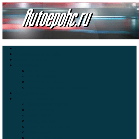
Главная
Экзамен ПДД онлайн
Электромобили
Автоазбука
Автострахование
Автогаджеты
Уроки вождения
Правила дорожного движения
Внедорожники
Новости автомира
Интересные факты
Концепт-кар
Краш-тесты
Видео аварий
Отзывы автовладельцев
Секонд тест
Тест драйв видео