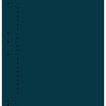
Обзоры автомобилей
Официальные дилеры
Расход топлива
Ремонт и обслуживание авто
Сравнение автомобилей
Технические характеристики автомобилей
Тюнинг
Цены и комплектации
Цены на авто
Обзор шин
Таблица давления в шинах автомобиля
Шинный калькулятор
Полезные советы автолюбителям
Пункты техосмотра в Москве
Калькулятор транспортного налога
Таможенный калькулятор
Алкотестер онлайн
Адреса штрафстоянок
Автомобильные коды стран мира
Штрафы ГИБДД
Карта камер ГИБДД
Коды регионов России
Главная
Экзамен ПДД онлайн