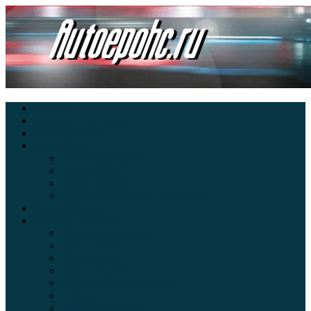
Главная
Экзамен ПДД онлайн
Электромобили
Автоазбука
Автострахование
Автогаджеты
Уроки вождения
Правила дорожного движения
Внедорожники
Новости автомира
Интересные факты
Концепт-кар
Краш-тесты
Видео аварий
Отзывы автовладельцев
Секонд тест
Тест драйв видео