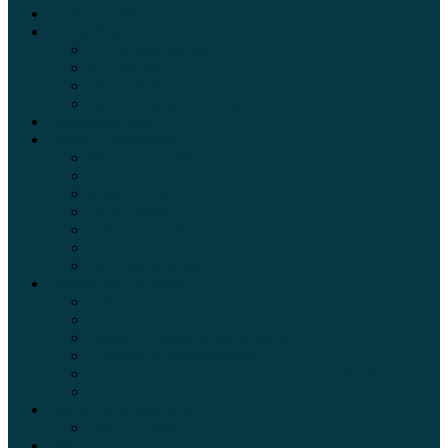
Электромобили
Автоазбука
Автострахование
Автогаджеты
Уроки вождения
Правила дорожного движения
Внедорожники
Новости автомира
Интересные факты
Концепт-кар
Краш-тесты
Видео аварий
Отзывы автовладельцев
Секонд тест
Тест драйв видео
Обзоры автомобилей
Официальные дилеры
Расход топлива
Ремонт и обслуживание авто
Сравнение автомобилей
Технические характеристики автомобилей
Тюнинг
Цены и комплектации
Цены на авто
Обзор шин