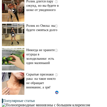
Ролик длится пару
i
секунд, но вы будете в
шоке от увиденного
Ролик из Омска: вы
i
будете смеяться долго
Никогда не храните
i
огурцы в
холодильнике: есть
один маленький
секрет
Скрытые признаки
i
рака: на такое никто
не обращает
внимание, а зря!
Популярные статьи