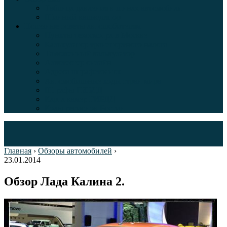
Таблица давления в шинах автомобиля
Шинный калькулятор
Полезные советы автолюбителям
Пункты техосмотра в Москве
Калькулятор транспортного налога
Таможенный калькулятор
Алкотестер онлайн
Адреса штрафстоянок
Автомобильные коды стран мира
Штрафы ГИБДД
Карта камер ГИБДД
Коды регионов России
Главная
›
Обзоры автомобилей
›
23.01.2014
Обзор Лада Калина 2.