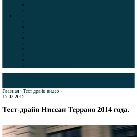
Таблица давления в шинах автомобиля
Шинный калькулятор
Полезные советы автолюбителям
Пункты техосмотра в Москве
Калькулятор транспортного налога
Таможенный калькулятор
Алкотестер онлайн
Адреса штрафстоянок
Автомобильные коды стран мира
Штрафы ГИБДД
Карта камер ГИБДД
Коды регионов России
Главная
›
Тест драйв видео
›
15.02.2015
Тест-драйв Ниссан Террано 2014 года.