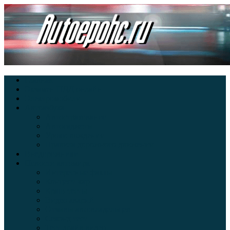
Главная
Экзамен ПДД онлайн
Электромобили
Автоазбука
Автострахование
Автогаджеты
Уроки вождения
Правила дорожного движения
Внедорожники
Новости автомира
Интересные факты
Концепт-кар
Краш-тесты
Видео аварий
Отзывы автовладельцев
Секонд тест
Тест драйв видео