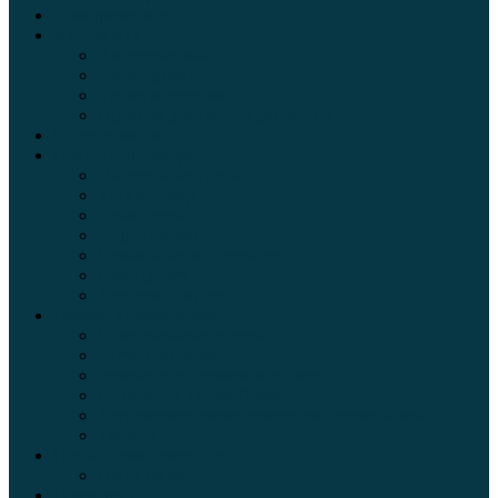
Электромобили
Автоазбука
Автострахование
Автогаджеты
Уроки вождения
Правила дорожного движения
Внедорожники
Новости автомира
Интересные факты
Концепт-кар
Краш-тесты
Видео аварий
Отзывы автовладельцев
Секонд тест
Тест драйв видео
Обзоры автомобилей
Официальные дилеры
Расход топлива
Ремонт и обслуживание авто
Сравнение автомобилей
Технические характеристики автомобилей
Тюнинг
Цены и комплектации
Цены на авто
Обзор шин