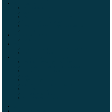
Обзоры автомобилей
Официальные дилеры
Расход топлива
Ремонт и обслуживание авто
Сравнение автомобилей
Технические характеристики автомобилей
Тюнинг
Цены и комплектации
Цены на авто
Обзор шин
Таблица давления в шинах автомобиля
Шинный калькулятор
Полезные советы автолюбителям
Пункты техосмотра в Москве
Калькулятор транспортного налога
Таможенный калькулятор
Алкотестер онлайн
Адреса штрафстоянок
Автомобильные коды стран мира
Штрафы ГИБДД
Карта камер ГИБДД
Коды регионов России
Главная
Экзамен ПДД онлайн