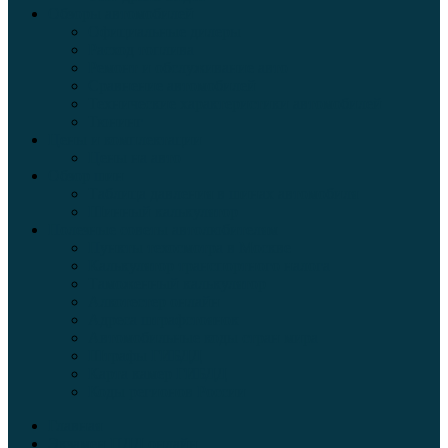
Обзоры автомобилей
Официальные дилеры
Расход топлива
Ремонт и обслуживание авто
Сравнение автомобилей
Технические характеристики автомобилей
Тюнинг
Цены и комплектации
Цены на авто
Обзор шин
Таблица давления в шинах автомобиля
Шинный калькулятор
Полезные советы автолюбителям
Пункты техосмотра в Москве
Калькулятор транспортного налога
Таможенный калькулятор
Алкотестер онлайн
Адреса штрафстоянок
Автомобильные коды стран мира
Штрафы ГИБДД
Карта камер ГИБДД
Коды регионов России
Главная
Экзамен ПДД онлайн