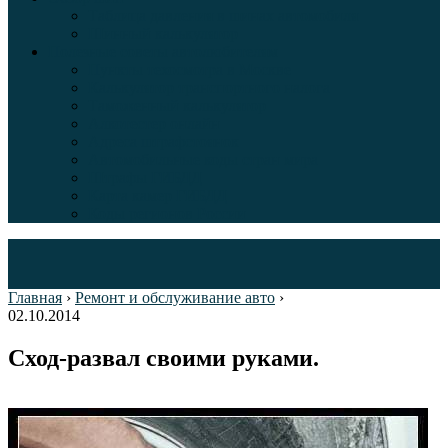
Таблица давления в шинах автомобиля
Шинный калькулятор
Полезные советы автолюбителям
Пункты техосмотра в Москве
Калькулятор транспортного налога
Таможенный калькулятор
Алкотестер онлайн
Адреса штрафстоянок
Автомобильные коды стран мира
Штрафы ГИБДД
Карта камер ГИБДД
Коды регионов России
Главная
›
Ремонт и обслуживание авто
›
02.10.2014
Сход-развал своими руками.