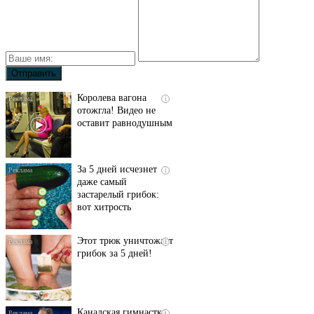
Королева вагона
i
отожгла! Видео не
оставит равнодушным
За 5 дней исчезнет
i
даже самый
застарелый грибок:
вот хитрость
Этот трюк уничтожает
i
грибок за 5 дней!
Канадская гимнастка
i