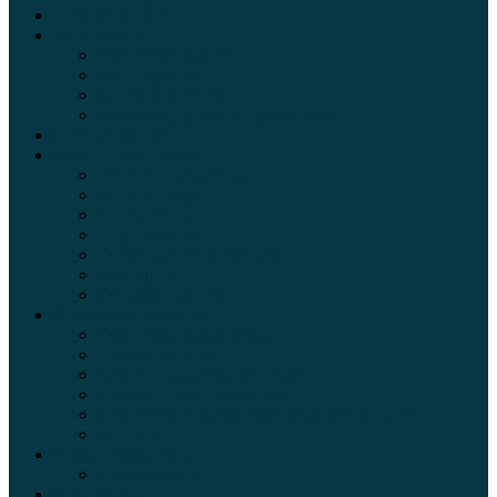
Электромобили
Автоазбука
Автострахование
Автогаджеты
Уроки вождения
Правила дорожного движения
Внедорожники
Новости автомира
Интересные факты
Концепт-кар
Краш-тесты
Видео аварий
Отзывы автовладельцев
Секонд тест
Тест драйв видео
Обзоры автомобилей
Официальные дилеры
Расход топлива
Ремонт и обслуживание авто
Сравнение автомобилей
Технические характеристики автомобилей
Тюнинг
Цены и комплектации
Цены на авто
Обзор шин