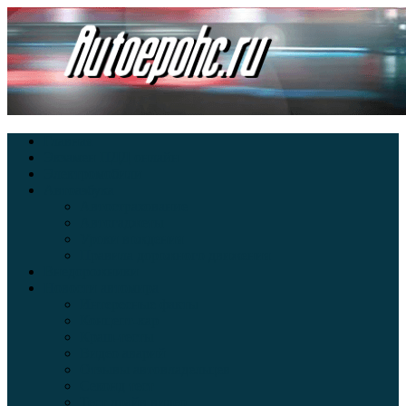
Главная
Экзамен ПДД онлайн
Электромобили
Автоазбука
Автострахование
Автогаджеты
Уроки вождения
Правила дорожного движения
Внедорожники
Новости автомира
Интересные факты
Концепт-кар
Краш-тесты
Видео аварий
Отзывы автовладельцев
Секонд тест
Тест драйв видео