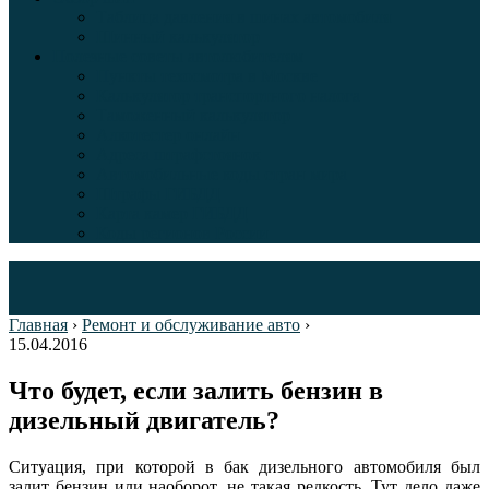
Таблица давления в шинах автомобиля
Шинный калькулятор
Полезные советы автолюбителям
Пункты техосмотра в Москве
Калькулятор транспортного налога
Таможенный калькулятор
Алкотестер онлайн
Адреса штрафстоянок
Автомобильные коды стран мира
Штрафы ГИБДД
Карта камер ГИБДД
Коды регионов России
Главная
›
Ремонт и обслуживание авто
›
15.04.2016
Что будет, если залить бензин в
дизельный двигатель?
Ситуация, при которой в бак дизельного автомобиля был
залит бензин или наоборот, не такая редкость. Тут дело даже