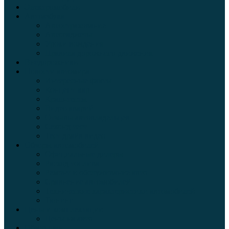
Электромобили
Автоазбука
Автострахование
Автогаджеты
Уроки вождения
Правила дорожного движения
Внедорожники
Новости автомира
Интересные факты
Концепт-кар
Краш-тесты
Видео аварий
Отзывы автовладельцев
Секонд тест
Тест драйв видео
Обзоры автомобилей
Официальные дилеры
Расход топлива
Ремонт и обслуживание авто
Сравнение автомобилей
Технические характеристики автомобилей
Тюнинг
Цены и комплектации
Цены на авто
Обзор шин