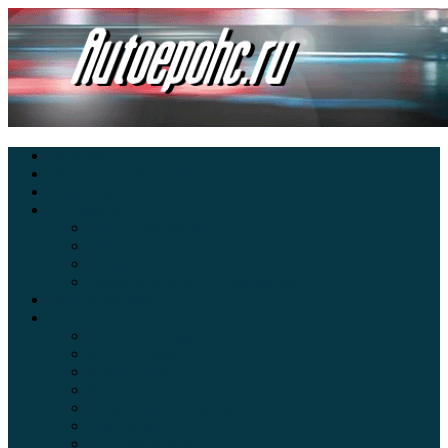
Главная
Экзамен ПДД онлайн
Электромобили
Автоазбука
Автострахование
Автогаджеты
Уроки вождения
Правила дорожного движения
Внедорожники
Новости автомира
Интересные факты
Концепт-кар
Краш-тесты
Видео аварий
Отзывы автовладельцев
Секонд тест
Тест драйв видео