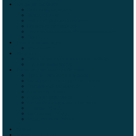
Обзоры автомобилей
Официальные дилеры
Расход топлива
Ремонт и обслуживание авто
Сравнение автомобилей
Технические характеристики автомобилей
Тюнинг
Цены и комплектации
Цены на авто
Обзор шин
Таблица давления в шинах автомобиля
Шинный калькулятор
Полезные советы автолюбителям
Пункты техосмотра в Москве
Калькулятор транспортного налога
Таможенный калькулятор
Алкотестер онлайн
Адреса штрафстоянок
Автомобильные коды стран мира
Штрафы ГИБДД
Карта камер ГИБДД
Коды регионов России
Главная
Экзамен ПДД онлайн