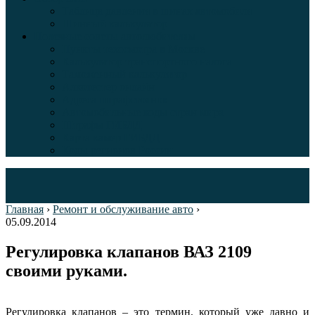
Таблица давления в шинах автомобиля
Шинный калькулятор
Полезные советы автолюбителям
Пункты техосмотра в Москве
Калькулятор транспортного налога
Таможенный калькулятор
Алкотестер онлайн
Адреса штрафстоянок
Автомобильные коды стран мира
Штрафы ГИБДД
Карта камер ГИБДД
Коды регионов России
Главная
›
Ремонт и обслуживание авто
›
05.09.2014
Регулировка клапанов ВАЗ 2109
своими руками.
Регулировка клапанов – это термин, который уже давно и