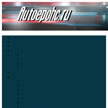
Главная
Экзамен ПДД онлайн
Электромобили
Автоазбука
Автострахование
Автогаджеты
Уроки вождения
Правила дорожного движения
Внедорожники
Новости автомира
Интересные факты
Концепт-кар
Краш-тесты
Видео аварий
Отзывы автовладельцев
Секонд тест
Тест драйв видео