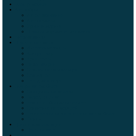
Электромобили
Автоазбука
Автострахование
Автогаджеты
Уроки вождения
Правила дорожного движения
Внедорожники
Новости автомира
Интересные факты
Концепт-кар
Краш-тесты
Видео аварий
Отзывы автовладельцев
Секонд тест
Тест драйв видео
Обзоры автомобилей
Официальные дилеры
Расход топлива
Ремонт и обслуживание авто
Сравнение автомобилей
Технические характеристики автомобилей
Тюнинг
Цены и комплектации
Цены на авто
Обзор шин