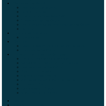
Обзоры автомобилей
Официальные дилеры
Расход топлива
Ремонт и обслуживание авто
Сравнение автомобилей
Технические характеристики автомобилей
Тюнинг
Цены и комплектации
Цены на авто
Обзор шин
Таблица давления в шинах автомобиля
Шинный калькулятор
Полезные советы автолюбителям
Пункты техосмотра в Москве
Калькулятор транспортного налога
Таможенный калькулятор
Алкотестер онлайн
Адреса штрафстоянок
Автомобильные коды стран мира
Штрафы ГИБДД
Карта камер ГИБДД
Коды регионов России
Главная
Экзамен ПДД онлайн