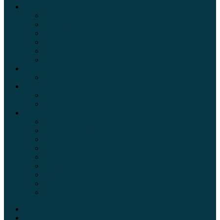
Обзоры автомобилей
Официальные дилеры
Расход топлива
Ремонт и обслуживание авто
Сравнение автомобилей
Технические характеристики автомобилей
Тюнинг
Цены и комплектации
Цены на авто
Обзор шин
Таблица давления в шинах автомобиля
Шинный калькулятор
Полезные советы автолюбителям
Пункты техосмотра в Москве
Калькулятор транспортного налога
Таможенный калькулятор
Алкотестер онлайн
Адреса штрафстоянок
Автомобильные коды стран мира
Штрафы ГИБДД
Карта камер ГИБДД
Коды регионов России
Главная
Экзамен ПДД онлайн