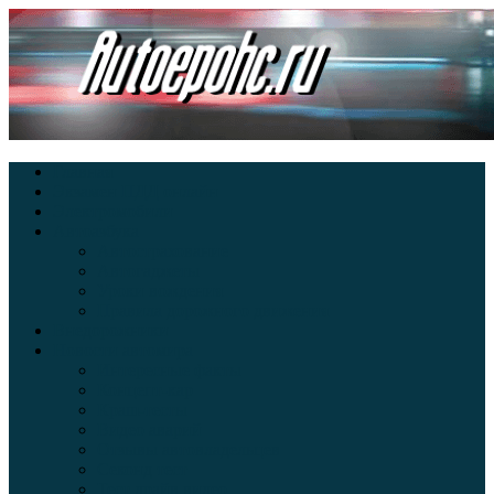
Главная
Экзамен ПДД онлайн
Электромобили
Автоазбука
Автострахование
Автогаджеты
Уроки вождения
Правила дорожного движения
Внедорожники
Новости автомира
Интересные факты
Концепт-кар
Краш-тесты
Видео аварий
Отзывы автовладельцев
Секонд тест
Тест драйв видео