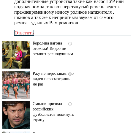
дополнительные устройства такие как насос ГУР или
водяная помпа ,так вот перетянутый ремень ведет к
преждевременному износу роликов натяжителя ,
шкивов а так же к неприятным звукам от самого
ремня…удачных Вам ремонтов
Ответить
Королева вагона
i
отожгла! Видео не
оставит равнодушным
Ржу не переставая, это
i
видео пересмотришь
не раз
Смолов призвал
i
российских
футболистов покинуть
страну