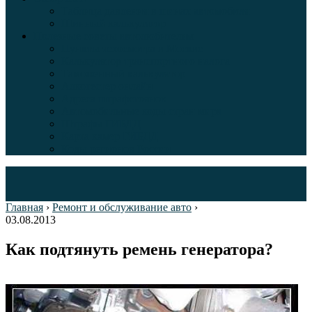
Таблица давления в шинах автомобиля
Шинный калькулятор
Полезные советы автолюбителям
Пункты техосмотра в Москве
Калькулятор транспортного налога
Таможенный калькулятор
Алкотестер онлайн
Адреса штрафстоянок
Автомобильные коды стран мира
Штрафы ГИБДД
Карта камер ГИБДД
Коды регионов России
Главная
›
Ремонт и обслуживание авто
›
03.08.2013
Как подтянуть ремень генератора?