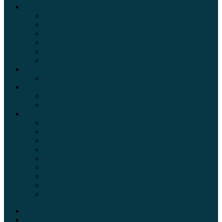
Обзоры автомобилей
Официальные дилеры
Расход топлива
Ремонт и обслуживание авто
Сравнение автомобилей
Технические характеристики автомобилей
Тюнинг
Цены и комплектации
Цены на авто
Обзор шин
Таблица давления в шинах автомобиля
Шинный калькулятор
Полезные советы автолюбителям
Пункты техосмотра в Москве
Калькулятор транспортного налога
Таможенный калькулятор
Алкотестер онлайн
Адреса штрафстоянок
Автомобильные коды стран мира
Штрафы ГИБДД
Карта камер ГИБДД
Коды регионов России
Главная
Экзамен ПДД онлайн