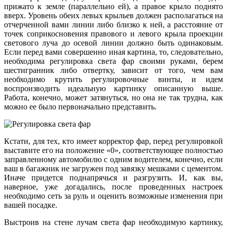
прижато к земле (параллельно ей), а правое крыло поднято
вверх. Уровень обеих левых крыльев должен располагаться на
отчерченной вами линии либо близко к ней, а расстояние от
точек соприкосновения правового и левого крыла проекции
светового луча до осевой линии должно быть одинаковым.
Если перед вами совершенно иная картина, то, следовательно,
необходима регулировка света фар своими руками, берем
шестигранник либо отвертку, зависит от того, чем вам
необходимо крутить регулировочные винты, и идем
воспроизводить идеальную картинку описанную выше.
Работа, конечно, может затянуться, но она не так трудна, как
можно ее было первоначально представить.
Кстати, для тех, кто имеет корректор фар, перед регулировкой
выставите его на положение «0», соответствующее полностью
заправленному автомобилю с одним водителем, конечно, если
ваш в багажник не загружен под завязку мешками с цементом.
Иначе придется поднапрячься и разгрузить. И, как вы,
наверное, уже догадались, после проведенных настроек
необходимо сеть за руль и оценить возможные изменения при
вашей посадке.
Выстроив на стене лучам света фар необходимую картинку,