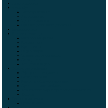
Электромобили
Автоазбука
Автострахование
Автогаджеты
Уроки вождения
Правила дорожного движения
Внедорожники
Новости автомира
Интересные факты
Концепт-кар
Краш-тесты
Видео аварий
Отзывы автовладельцев
Секонд тест
Тест драйв видео
Обзоры автомобилей
Официальные дилеры
Расход топлива
Ремонт и обслуживание авто
Сравнение автомобилей
Технические характеристики автомобилей
Тюнинг
Цены и комплектации
Цены на авто
Обзор шин