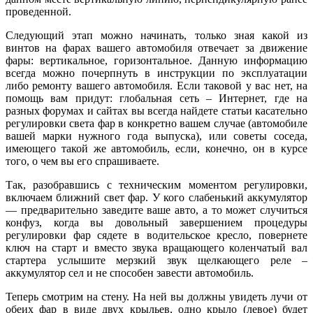
проведенной.
Следующий этап можно начинать, только зная какой из
винтов на фарах вашего автомобиля отвечает за движение
фары: вертикальное, горизонтальное. Данную информацию
всегда можно почерпнуть в инструкции по эксплуатации
либо ремонту вашего автомобиля. Если таковой у вас нет, на
помощь вам придут: глобальная сеть – Интернет, где на
разных форумах и сайтах вы всегда найдете статьи касательно
регулировки света фар в конкретно вашем случае (автомобиле
вашей марки нужного года выпуска), или советы соседа,
имеющего такой же автомобиль, если, конечно, он в курсе
того, о чем вы его спрашиваете.
Так, разобравшись с техническим моментом регулировки,
включаем ближний свет фар. У кого слабенький аккумулятор
— предварительно заведите ваше авто, а то может случиться
конфуз, когда вы довольный завершением процедуры
регулировки фар сядете в водительское кресло, повернете
ключ на старт и вместо звука вращающего коленчатый вал
стартера услышите мерзкий звук щелкающего реле –
аккумулятор сел и не способен завести автомобиль.
Теперь смотрим на стену. На ней вы должны увидеть лучи от
обеих фар в виде двух крыльев, одно крыло (левое) будет