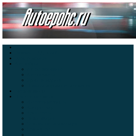
Главная
Экзамен ПДД онлайн
Электромобили
Автоазбука
Автострахование
Автогаджеты
Уроки вождения
Правила дорожного движения
Внедорожники
Новости автомира
Интересные факты
Концепт-кар
Краш-тесты
Видео аварий
Отзывы автовладельцев
Секонд тест
Тест драйв видео