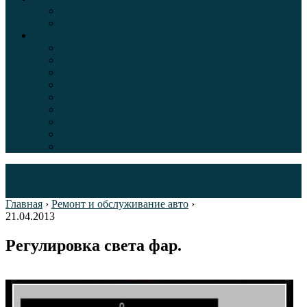
Таблица давления в шинах автомобиля
Шинный калькулятор
Полезные советы автолюбителям
Пункты техосмотра в Москве
Калькулятор транспортного налога
Таможенный калькулятор
Алкотестер онлайн
Адреса штрафстоянок
Автомобильные коды стран мира
Штрафы ГИБДД
Карта камер ГИБДД
Коды регионов России
Главная
›
Ремонт и обслуживание авто
›
21.04.2013
Регулировка света фар.