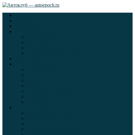
Главная
Экзамен ПДД онлайн
Электромобили
Автоазбука
Автострахование
Автогаджеты
Уроки вождения
Правила дорожного движения
Внедорожники
Новости автомира
Интересные факты
Концепт-кар
Краш-тесты
Видео аварий
Отзывы автовладельцев
Секонд тест
Тест драйв видео
Обзоры автомобилей
Официальные дилеры
Расход топлива
Ремонт и обслуживание авто
Сравнение автомобилей
Технические характеристики автомобилей