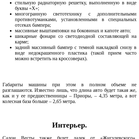
стильную радиаторную решетку, выполненную в виде
буквы «Х»;
многогранную светотехнику с дополнительными
противотуманками, установленными в специальных
отсеках бампера;
массивные выштамповки на боковинах и капоте авто;
шикарные фонари со светодиодной составляющей на
карме;
задний массивный бампер с темной накладкой снизу в
виде недокрашенного пластика (такой прием часто
можно встретить на кроссоверах).
Габариты машины при этом в полном объеме не
разглашаются. Известно лишь, что длина авто будет такая же,
как и у ее предшественницы – Приоры, – 4,35 метра, а вот
колесная база больше – 2,65 метра.
Интерьер.
Салон Весты также будет далек от «Жигулевского».