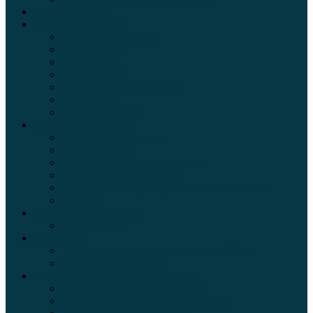
Внедорожники
Новости автомира
Интересные факты
Концепт-кар
Краш-тесты
Видео аварий
Отзывы автовладельцев
Секонд тест
Тест драйв видео
Обзоры автомобилей
Официальные дилеры
Расход топлива
Ремонт и обслуживание авто
Сравнение автомобилей
Технические характеристики автомобилей
Тюнинг
Цены и комплектации
Цены на авто
Обзор шин
Таблица давления в шинах автомобиля
Шинный калькулятор
Полезные советы автолюбителям
Пункты техосмотра в Москве
Калькулятор транспортного налога