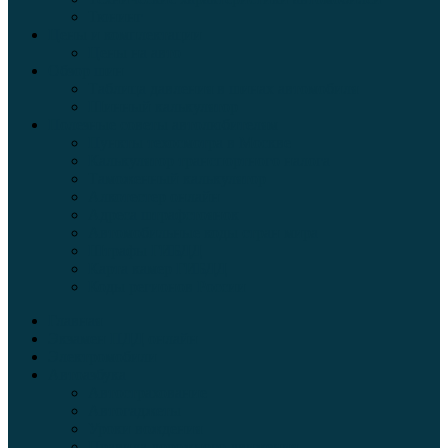
Тюнинг
Цены и комплектации
Цены на авто
Обзор шин
Таблица давления в шинах автомобиля
Шинный калькулятор
Полезные советы автолюбителям
Пункты техосмотра в Москве
Калькулятор транспортного налога
Таможенный калькулятор
Алкотестер онлайн
Адреса штрафстоянок
Автомобильные коды стран мира
Штрафы ГИБДД
Карта камер ГИБДД
Коды регионов России
Главная
Экзамен ПДД онлайн
Электромобили
Автоазбука
Автострахование
Автогаджеты
Уроки вождения
Правила дорожного движения