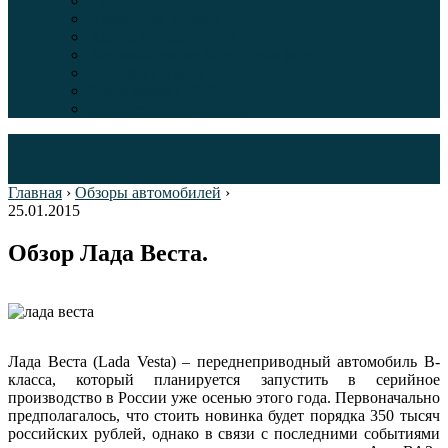
Таможенный калькулятор
Алкотестер онлайн
Адреса штрафстоянок
Автомобильные коды стран мира
Штрафы ГИБДД
Карта камер ГИБДД
Коды регионов России
Главная
›
Обзоры автомобилей
›
25.01.2015
Обзор Лада Веста.
Лада Веста (Lada Vesta) – переднеприводный автомобиль В-
класса, который планируется запустить в серийное
производство в России уже осенью этого года. Первоначально
предполагалось, что стоить новинка будет порядка 350 тысяч
российских рублей, однако в связи с последними событиями