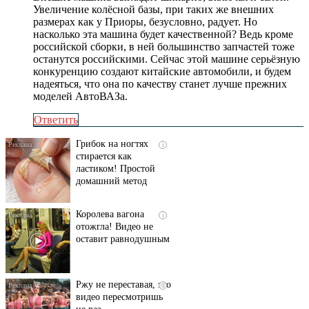
Увеличение колёсной базы, при таких же внешних
размерах как у Приоры, безусловно, радует. Но
насколько эта машина будет качественной? Ведь кроме
российской сборки, в ней большинство запчастей тоже
останутся российскими. Сейчас этой машине серьёзную
конкуренцию создают китайские автомобили, и будем
надеяться, что она по качеству станет лучше прежних
моделей АвтоВАЗа.
Ответить
Грибок на ногтях
i
стирается как
ластиком! Простой
домашний метод
Королева вагона
i
отожгла! Видео не
оставит равнодушным
Ржу не переставая, это
i
видео пересмотришь