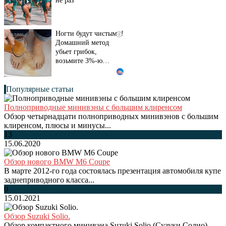
не раз
Ногти будут чистыми!
i
Домашний метод
убьет грибок,
возьмите 3%-ю…
Популярные статьи
Полноприводные минивэны с большим клиренсом
Обзор четырнадцати полноприводных минивэнов с большим
клиренсом, плюсы и минусы...
13
15.06.2020
Обзор нового BMW M6 Coupe
В марте 2012-го года состоялась презентация автомобиля купе
заднеприводного класса...
0
15.01.2021
Обзор Suzuki Solio.
Обзор компактного минивэна Suzuki Solio (Сузуки Солио),