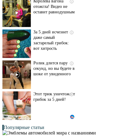
Королева вагона
i
отожгла! Видео не
оставит равнодушным
За 5 дней исчезнет
i
даже самый
застарелый грибок:
вот хитрость
Ролик длится пару
i
секунд, но вы будете в
шоке от увиденного
Этот трюк уничтожает
i
грибок за 5 дней!
Популярные статьи