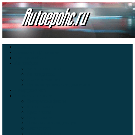
Главная
Экзамен ПДД онлайн
Электромобили
Автоазбука
Автострахование
Автогаджеты
Уроки вождения
Правила дорожного движения
Внедорожники
Новости автомира
Интересные факты
Концепт-кар
Краш-тесты
Видео аварий
Отзывы автовладельцев
Секонд тест
Тест драйв видео