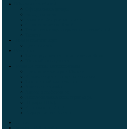
Обзоры автомобилей
Официальные дилеры
Расход топлива
Ремонт и обслуживание авто
Сравнение автомобилей
Технические характеристики автомобилей
Тюнинг
Цены и комплектации
Цены на авто
Обзор шин
Таблица давления в шинах автомобиля
Шинный калькулятор
Полезные советы автолюбителям
Пункты техосмотра в Москве
Калькулятор транспортного налога
Таможенный калькулятор
Алкотестер онлайн
Адреса штрафстоянок
Автомобильные коды стран мира
Штрафы ГИБДД
Карта камер ГИБДД
Коды регионов России
Главная
Экзамен ПДД онлайн