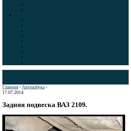
Таблица давления в шинах автомобиля
Шинный калькулятор
Полезные советы автолюбителям
Пункты техосмотра в Москве
Калькулятор транспортного налога
Таможенный калькулятор
Алкотестер онлайн
Адреса штрафстоянок
Автомобильные коды стран мира
Штрафы ГИБДД
Карта камер ГИБДД
Коды регионов России
Главная
›
Автоазбука
›
17.07.2014
Задняя подвеска ВАЗ 2109.