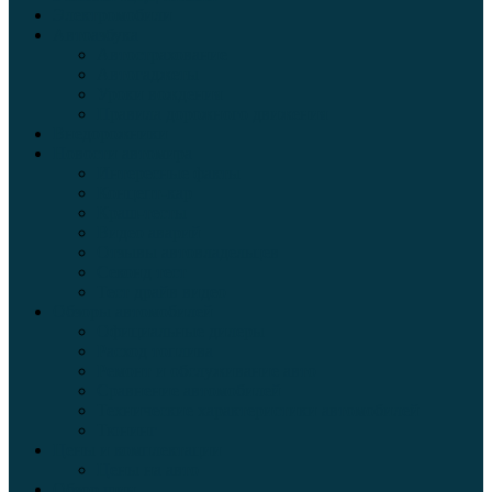
Электромобили
Автоазбука
Автострахование
Автогаджеты
Уроки вождения
Правила дорожного движения
Внедорожники
Новости автомира
Интересные факты
Концепт-кар
Краш-тесты
Видео аварий
Отзывы автовладельцев
Секонд тест
Тест драйв видео
Обзоры автомобилей
Официальные дилеры
Расход топлива
Ремонт и обслуживание авто
Сравнение автомобилей
Технические характеристики автомобилей
Тюнинг
Цены и комплектации
Цены на авто
Обзор шин