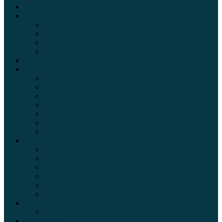
Электромобили
Автоазбука
Автострахование
Автогаджеты
Уроки вождения
Правила дорожного движения
Внедорожники
Новости автомира
Интересные факты
Концепт-кар
Краш-тесты
Видео аварий
Отзывы автовладельцев
Секонд тест
Тест драйв видео
Обзоры автомобилей
Официальные дилеры
Расход топлива
Ремонт и обслуживание авто
Сравнение автомобилей
Технические характеристики автомобилей
Тюнинг
Цены и комплектации
Цены на авто
Обзор шин