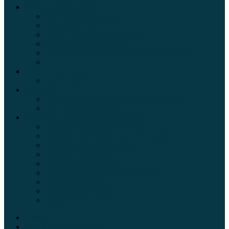
Обзоры автомобилей
Официальные дилеры
Расход топлива
Ремонт и обслуживание авто
Сравнение автомобилей
Технические характеристики автомобилей
Тюнинг
Цены и комплектации
Цены на авто
Обзор шин
Таблица давления в шинах автомобиля
Шинный калькулятор
Полезные советы автолюбителям
Пункты техосмотра в Москве
Калькулятор транспортного налога
Таможенный калькулятор
Алкотестер онлайн
Адреса штрафстоянок
Автомобильные коды стран мира
Штрафы ГИБДД
Карта камер ГИБДД
Коды регионов России
Главная
Экзамен ПДД онлайн