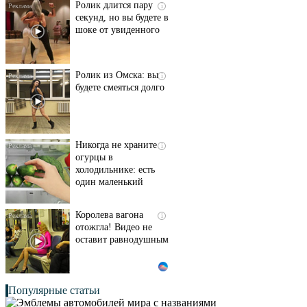
Ролик длится пару
i
секунд, но вы будете в
шоке от увиденного
Ролик из Омска: вы
i
будете смеяться долго
Никогда не храните
i
огурцы в
холодильнике: есть
один маленький
секрет
Королева вагона
i
отожгла! Видео не
оставит равнодушным
Популярные статьи