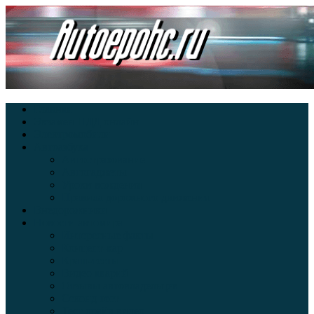
Главная
Экзамен ПДД онлайн
Электромобили
Автоазбука
Автострахование
Автогаджеты
Уроки вождения
Правила дорожного движения
Внедорожники
Новости автомира
Интересные факты
Концепт-кар
Краш-тесты
Видео аварий
Отзывы автовладельцев
Секонд тест
Тест драйв видео