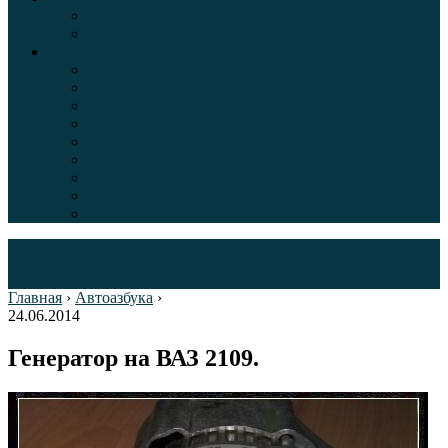
Таблица давления в шинах автомобиля
Шинный калькулятор
Полезные советы автолюбителям
Пункты техосмотра в Москве
Калькулятор транспортного налога
Таможенный калькулятор
Алкотестер онлайн
Адреса штрафстоянок
Автомобильные коды стран мира
Штрафы ГИБДД
Карта камер ГИБДД
Коды регионов России
Главная
›
Автоазбука
›
24.06.2014
Генератор на ВАЗ 2109.