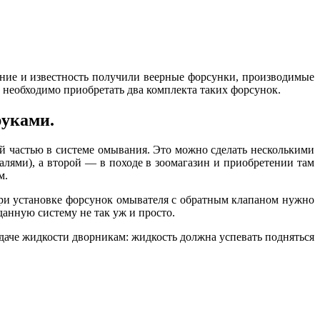
ение и известность получили веерные форсунки, производимые
, необходимо приобретать два комплекта таких форсунок.
руками.
ой частью в системе омывания. Это можно сделать несколькими
лями), а второй — в походе в зоомагазин и приобретении там
м.
при установке форсунок омывателя с обратным клапаном нужно
данную систему не так уж и просто.
даче жидкости дворникам: жидкость должна успевать подняться