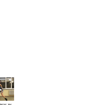
i
Омска: вы