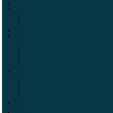
Электромобили
Автоазбука
Автострахование
Автогаджеты
Уроки вождения
Правила дорожного движения
Внедорожники
Новости автомира
Интересные факты
Концепт-кар
Краш-тесты
Видео аварий
Отзывы автовладельцев
Секонд тест
Тест драйв видео
Обзоры автомобилей
Официальные дилеры
Расход топлива
Ремонт и обслуживание авто
Сравнение автомобилей
Технические характеристики автомобилей
Тюнинг
Цены и комплектации
Цены на авто
Обзор шин