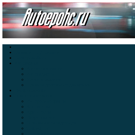
Главная
Экзамен ПДД онлайн
Электромобили
Автоазбука
Автострахование
Автогаджеты
Уроки вождения
Правила дорожного движения
Внедорожники
Новости автомира
Интересные факты
Концепт-кар
Краш-тесты
Видео аварий
Отзывы автовладельцев
Секонд тест
Тест драйв видео