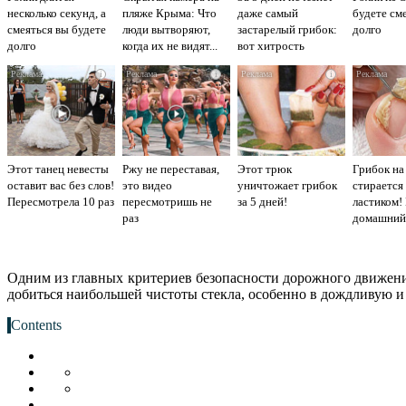
несколько секунд, а
пляже Крыма: Что
даже самый
будете см
смеяться вы будете
люди вытворяют,
застарелый грибок:
долго
долго
когда их не видят...
вот хитрость
i
i
i
Этот танец невесты
Ржу не переставая,
Этот трюк
Грибок на
оставит вас без слов!
это видео
уничтожает грибок
стирается
Пересмотрела 10 раз
пересмотришь не
за 5 дней!
ластиком!
раз
домашний
Одним из главных критериев безопасности дорожного движения
добиться наибольшей чистоты стекла, особенно в дождливую и
Contents