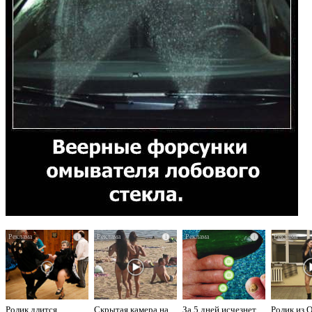
i
i
i
Ролик длится
Скрытая камера на
За 5 дней исчезнет
Ролик из 