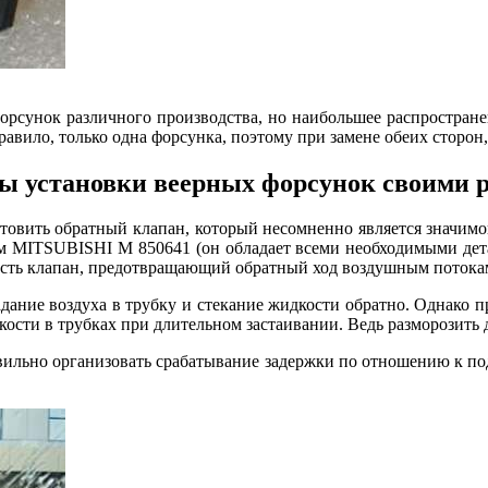
орсунок различного производства, но наибольшее распростран
правило, только одна форсунка, поэтому при замене обеих сторон
 установки веерных форсунок своими 
отовить обратный клапан, который несомненно является значим
м MITSUBISHI M 850641 (он обладает всеми необходимыми дета
е есть клапан, предотвращающий обратный ход воздушным потока
адание воздуха в трубку и стекание жидкости обратно. Однако 
ости в трубках при длительном застаивании. Ведь разморозить 
равильно организовать срабатывание задержки по отношению к по