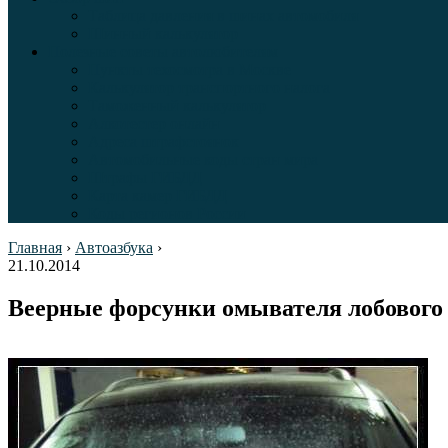
Таблица давления в шинах автомобиля
Шинный калькулятор
Полезные советы автолюбителям
Пункты техосмотра в Москве
Калькулятор транспортного налога
Таможенный калькулятор
Алкотестер онлайн
Адреса штрафстоянок
Автомобильные коды стран мира
Штрафы ГИБДД
Карта камер ГИБДД
Коды регионов России
Главная
›
Автоазбука
›
21.10.2014
Веерные форсунки омывателя лобового с