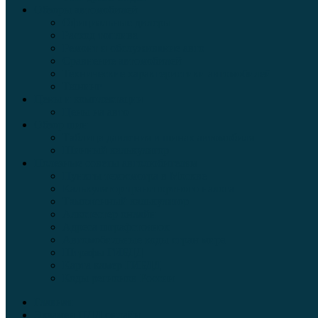
Обзоры автомобилей
Официальные дилеры
Расход топлива
Ремонт и обслуживание авто
Сравнение автомобилей
Технические характеристики автомобилей
Тюнинг
Цены и комплектации
Цены на авто
Обзор шин
Таблица давления в шинах автомобиля
Шинный калькулятор
Полезные советы автолюбителям
Пункты техосмотра в Москве
Калькулятор транспортного налога
Таможенный калькулятор
Алкотестер онлайн
Адреса штрафстоянок
Автомобильные коды стран мира
Штрафы ГИБДД
Карта камер ГИБДД
Коды регионов России
Главная
Экзамен ПДД онлайн