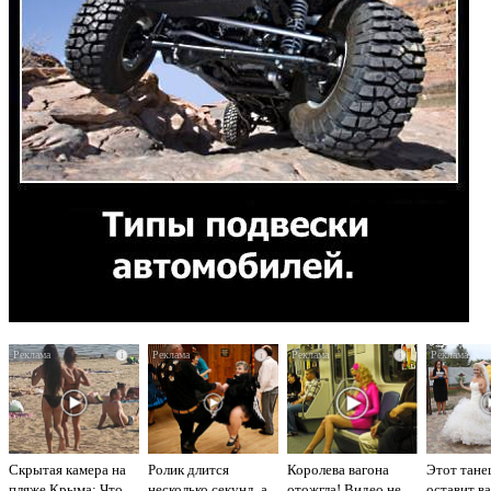
i
i
i
Скрытая камера на
Ролик длится
Королева вагона
Этот тане
пляже Крыма: Что
несколько секунд, а
отожгла! Видео не
оставит ва