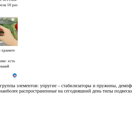
ела 10 раз
i
е храните
ике: есть
нький
3 группы элементов: упругие – стабилизаторы и пружины, дем
 наиболее распространенные на сегодняшний день типы подвеск