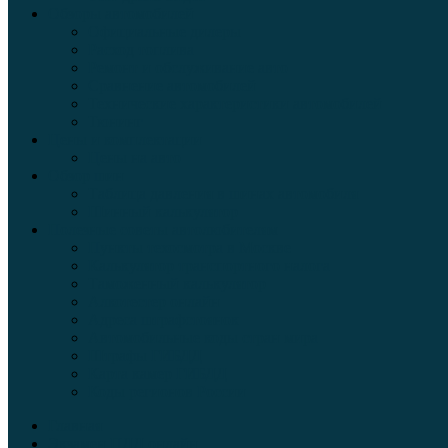
Обзоры автомобилей
Официальные дилеры
Расход топлива
Ремонт и обслуживание авто
Сравнение автомобилей
Технические характеристики автомобилей
Тюнинг
Цены и комплектации
Цены на авто
Обзор шин
Таблица давления в шинах автомобиля
Шинный калькулятор
Полезные советы автолюбителям
Пункты техосмотра в Москве
Калькулятор транспортного налога
Таможенный калькулятор
Алкотестер онлайн
Адреса штрафстоянок
Автомобильные коды стран мира
Штрафы ГИБДД
Карта камер ГИБДД
Коды регионов России
Главная
Экзамен ПДД онлайн