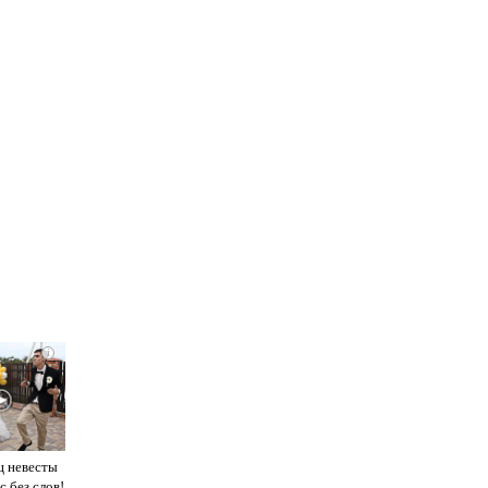
i
ц невесты
с без слов!