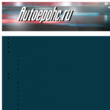
Главная
Экзамен ПДД онлайн
Электромобили
Автоазбука
Автострахование
Автогаджеты
Уроки вождения
Правила дорожного движения
Внедорожники
Новости автомира
Интересные факты
Концепт-кар
Краш-тесты
Видео аварий
Отзывы автовладельцев
Секонд тест
Тест драйв видео