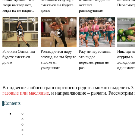
люди вытворяют,
смеяться вы будете
оставит
Пересмотр
когда их не видят...
долго
равнодушным
i
i
i
Ролик из Омска: вы
Ролик длится пару
Ржу не переставая,
Никогда н
будете смеяться
секунд, но вы будете
это видео
огурцы в
долго
в шоке от
пересмотришь не
холодильн
увиденного
раз
один мале
секрет
В подвеске любого транспортного средства можно выделить 
газовые или масляные
, и направляющие – рычаги. Рассмотрим
Contents