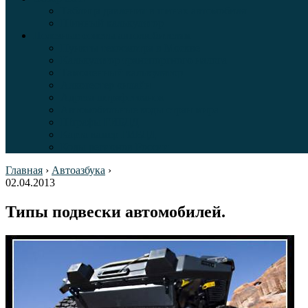
Таблица давления в шинах автомобиля
Шинный калькулятор
Полезные советы автолюбителям
Пункты техосмотра в Москве
Калькулятор транспортного налога
Таможенный калькулятор
Алкотестер онлайн
Адреса штрафстоянок
Автомобильные коды стран мира
Штрафы ГИБДД
Карта камер ГИБДД
Коды регионов России
Главная
›
Автоазбука
›
02.04.2013
Типы подвески автомобилей.