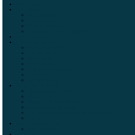
Электромобили
Автоазбука
Автострахование
Автогаджеты
Уроки вождения
Правила дорожного движения
Внедорожники
Новости автомира
Интересные факты
Концепт-кар
Краш-тесты
Видео аварий
Отзывы автовладельцев
Секонд тест
Тест драйв видео
Обзоры автомобилей
Официальные дилеры
Расход топлива
Ремонт и обслуживание авто
Сравнение автомобилей
Технические характеристики автомобилей
Тюнинг
Цены и комплектации
Цены на авто
Обзор шин