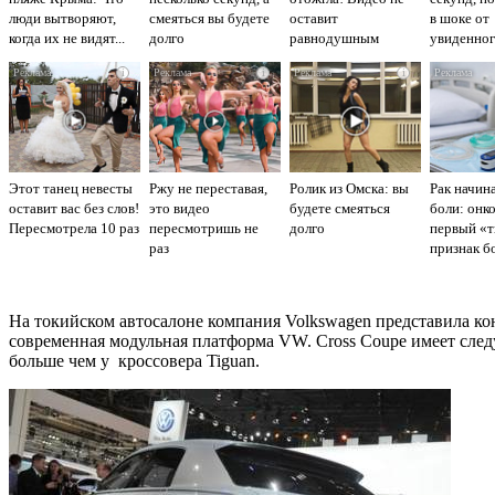
люди вытворяют,
смеяться вы будете
оставит
в шоке от
когда их не видят...
долго
равнодушным
увиденно
i
i
i
Этот танец невесты
Ржу не переставая,
Ролик из Омска: вы
Рак начина
оставит вас без слов!
это видео
будете смеяться
боли: онко
Пересмотрела 10 раз
пересмотришь не
долго
первый «
раз
признак б
На токийском автосалоне компания Volkswagen представила ко
современная модульная платформа VW. Cross Coupe имеет следу
больше чем у кроссовера Tiguan.