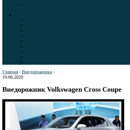
Таблица давления в шинах автомобиля
Шинный калькулятор
Полезные советы автолюбителям
Пункты техосмотра в Москве
Калькулятор транспортного налога
Таможенный калькулятор
Алкотестер онлайн
Адреса штрафстоянок
Автомобильные коды стран мира
Штрафы ГИБДД
Карта камер ГИБДД
Коды регионов России
Главная
›
Внедорожники
›
10.06.2020
Внедорожник Volkswagen Cross Coupe