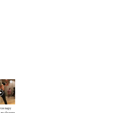
i
тся пару
 вы будете