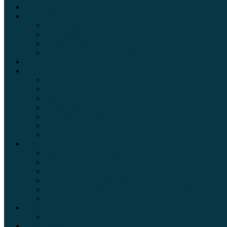
Электромобили
Автоазбука
Автострахование
Автогаджеты
Уроки вождения
Правила дорожного движения
Внедорожники
Новости автомира
Интересные факты
Концепт-кар
Краш-тесты
Видео аварий
Отзывы автовладельцев
Секонд тест
Тест драйв видео
Обзоры автомобилей
Официальные дилеры
Расход топлива
Ремонт и обслуживание авто
Сравнение автомобилей
Технические характеристики автомобилей
Тюнинг
Цены и комплектации
Цены на авто
Обзор шин