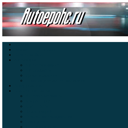
Главная
Экзамен ПДД онлайн
Электромобили
Автоазбука
Автострахование
Автогаджеты
Уроки вождения
Правила дорожного движения
Внедорожники
Новости автомира
Интересные факты
Концепт-кар
Краш-тесты
Видео аварий
Отзывы автовладельцев
Секонд тест
Тест драйв видео