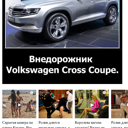
i
i
i
Скрытая камера на
Ролик длится
Королева вагона
Ролик дли
пляже Крыма: Что
несколько секунд, а
отожгла! Видео не
секунд, но