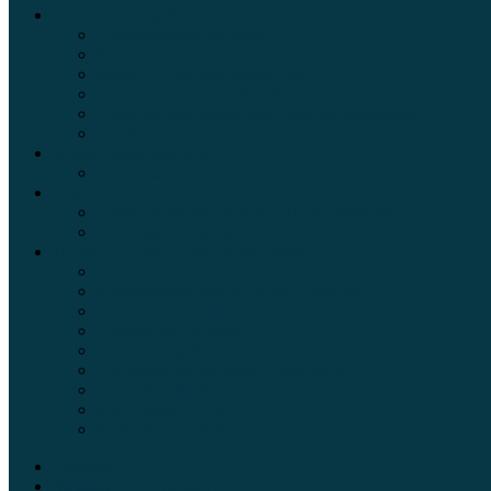
Обзоры автомобилей
Официальные дилеры
Расход топлива
Ремонт и обслуживание авто
Сравнение автомобилей
Технические характеристики автомобилей
Тюнинг
Цены и комплектации
Цены на авто
Обзор шин
Таблица давления в шинах автомобиля
Шинный калькулятор
Полезные советы автолюбителям
Пункты техосмотра в Москве
Калькулятор транспортного налога
Таможенный калькулятор
Алкотестер онлайн
Адреса штрафстоянок
Автомобильные коды стран мира
Штрафы ГИБДД
Карта камер ГИБДД
Коды регионов России
Главная
Экзамен ПДД онлайн