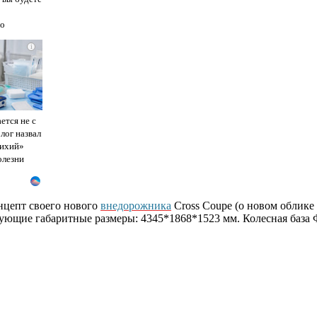
го
i
ется не с
лог назвал
тихий»
олезни
нцепт своего нового
внедорожника
Cross Coupe (о новом облике
ющие габаритные размеры: 4345*1868*1523 мм. Колесная база Фо