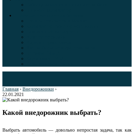
Таблица давления в шинах автомобиля
Шинный калькулятор
Полезные советы автолюбителям
Пункты техосмотра в Москве
Калькулятор транспортного налога
Таможенный калькулятор
Алкотестер онлайн
Адреса штрафстоянок
Автомобильные коды стран мира
Штрафы ГИБДД
Карта камер ГИБДД
Коды регионов России
Главная
›
Внедорожники
›
22.01.2021
Какой внедорожник выбрать?
Выбрать автомобиль — довольно непростая задача, так как