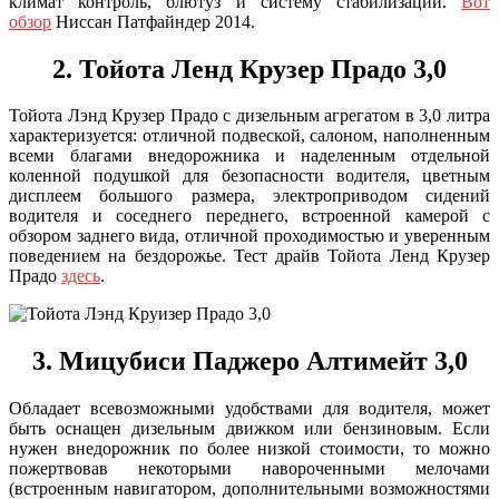
климат контроль, блютуз и систему стабилизации.
Вот
обзор
Ниссан Патфайндер 2014.
2. Тойота Ленд Крузер Прадо 3,0
Тойота Лэнд Крузер Прадо с дизельным агрегатом в 3,0 литра
характеризуется: отличной подвеской, салоном, наполненным
всеми благами внедорожника и наделенным отдельной
коленной подушкой для безопасности водителя, цветным
дисплеем большого размера, электроприводом сидений
водителя и соседнего переднего, встроенной камерой с
обзором заднего вида, отличной проходимостью и уверенным
поведением на бездорожье. Тест драйв Тойота Ленд Крузер
Прадо
здесь
.
3. Мицубиси Паджеро Алтимейт 3,0
Обладает всевозможными удобствами для водителя, может
быть оснащен дизельным движком или бензиновым. Если
нужен внедорожник по более низкой стоимости, то можно
пожертвовав некоторыми навороченными мелочами
(встроенным навигатором, дополнительными возможностями