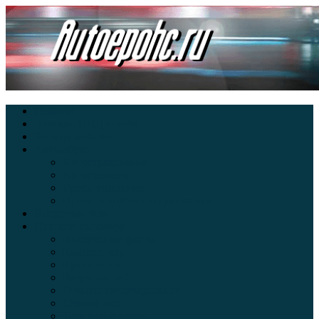
Главная
Экзамен ПДД онлайн
Электромобили
Автоазбука
Автострахование
Автогаджеты
Уроки вождения
Правила дорожного движения
Внедорожники
Новости автомира
Интересные факты
Концепт-кар
Краш-тесты
Видео аварий
Отзывы автовладельцев
Секонд тест
Тест драйв видео