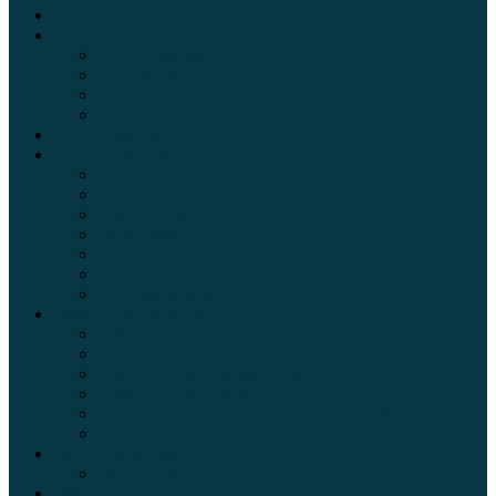
Электромобили
Автоазбука
Автострахование
Автогаджеты
Уроки вождения
Правила дорожного движения
Внедорожники
Новости автомира
Интересные факты
Концепт-кар
Краш-тесты
Видео аварий
Отзывы автовладельцев
Секонд тест
Тест драйв видео
Обзоры автомобилей
Официальные дилеры
Расход топлива
Ремонт и обслуживание авто
Сравнение автомобилей
Технические характеристики автомобилей
Тюнинг
Цены и комплектации
Цены на авто
Обзор шин