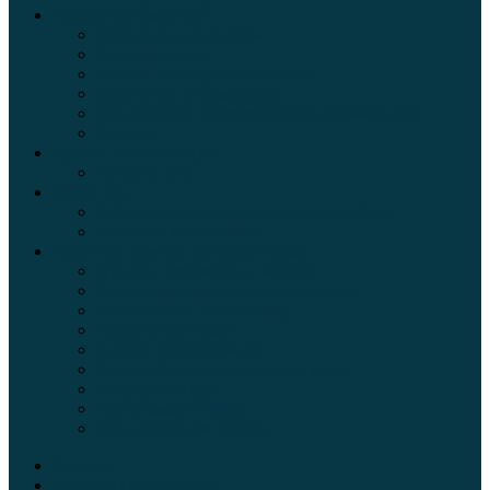
Обзоры автомобилей
Официальные дилеры
Расход топлива
Ремонт и обслуживание авто
Сравнение автомобилей
Технические характеристики автомобилей
Тюнинг
Цены и комплектации
Цены на авто
Обзор шин
Таблица давления в шинах автомобиля
Шинный калькулятор
Полезные советы автолюбителям
Пункты техосмотра в Москве
Калькулятор транспортного налога
Таможенный калькулятор
Алкотестер онлайн
Адреса штрафстоянок
Автомобильные коды стран мира
Штрафы ГИБДД
Карта камер ГИБДД
Коды регионов России
Главная
Экзамен ПДД онлайн