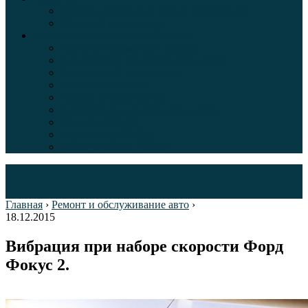
Таблица давления в шинах автомобиля
Шинный калькулятор
Полезные советы автолюбителям
Пункты техосмотра в Москве
Калькулятор транспортного налога
Таможенный калькулятор
Алкотестер онлайн
Адреса штрафстоянок
Автомобильные коды стран мира
Штрафы ГИБДД
Карта камер ГИБДД
Коды регионов России
Главная
›
Ремонт и обслуживание авто
›
18.12.2015
Вибрация при наборе скорости Форд
Фокус 2.