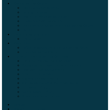
Обзоры автомобилей
Официальные дилеры
Расход топлива
Ремонт и обслуживание авто
Сравнение автомобилей
Технические характеристики автомобилей
Тюнинг
Цены и комплектации
Цены на авто
Обзор шин
Таблица давления в шинах автомобиля
Шинный калькулятор
Полезные советы автолюбителям
Пункты техосмотра в Москве
Калькулятор транспортного налога
Таможенный калькулятор
Алкотестер онлайн
Адреса штрафстоянок
Автомобильные коды стран мира
Штрафы ГИБДД
Карта камер ГИБДД
Коды регионов России
Главная
Экзамен ПДД онлайн