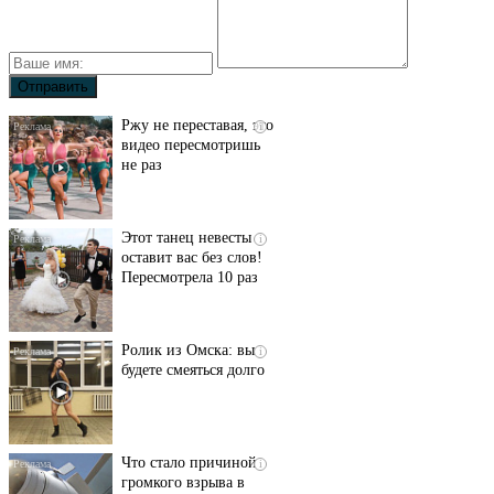
Ржу не переставая, это
i
видео пересмотришь
не раз
Этот танец невесты
i
оставит вас без слов!
Пересмотрела 10 раз
Ролик из Омска: вы
i
будете смеяться долго
Что стало причиной
i
громкого взрыва в