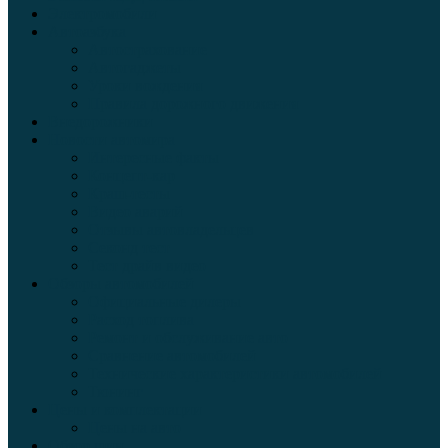
Электромобили
Автоазбука
Автострахование
Автогаджеты
Уроки вождения
Правила дорожного движения
Внедорожники
Новости автомира
Интересные факты
Концепт-кар
Краш-тесты
Видео аварий
Отзывы автовладельцев
Секонд тест
Тест драйв видео
Обзоры автомобилей
Официальные дилеры
Расход топлива
Ремонт и обслуживание авто
Сравнение автомобилей
Технические характеристики автомобилей
Тюнинг
Цены и комплектации
Цены на авто
Обзор шин