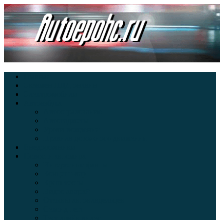
Главная
Экзамен ПДД онлайн
Электромобили
Автоазбука
Автострахование
Автогаджеты
Уроки вождения
Правила дорожного движения
Внедорожники
Новости автомира
Интересные факты
Концепт-кар
Краш-тесты
Видео аварий
Отзывы автовладельцев
Секонд тест
Тест драйв видео