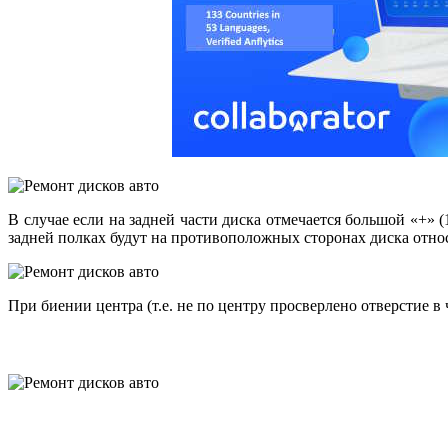
В случае если на задней части диска отмечается большой «+» 
задней полках будут на противополож­ных сторонах диска отно
При биении центра (т.е. не по центру просверлено отвер­стие 