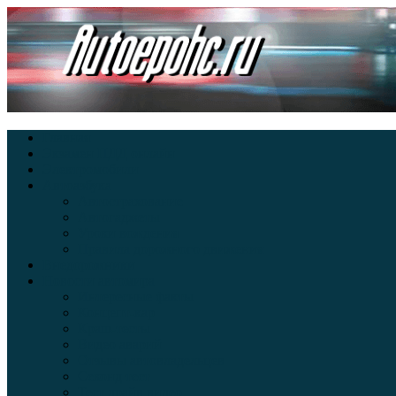
Главная
Экзамен ПДД онлайн
Электромобили
Автоазбука
Автострахование
Автогаджеты
Уроки вождения
Правила дорожного движения
Внедорожники
Новости автомира
Интересные факты
Концепт-кар
Краш-тесты
Видео аварий
Отзывы автовладельцев
Секонд тест
Тест драйв видео