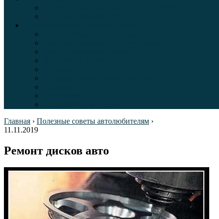
Таблица давления в шинах автомобиля
Шинный калькулятор
Полезные советы автолюбителям
Пункты техосмотра в Москве
Калькулятор транспортного налога
Таможенный калькулятор
Алкотестер онлайн
Адреса штрафстоянок
Автомобильные коды стран мира
Штрафы ГИБДД
Карта камер ГИБДД
Коды регионов России
Главная
›
Полезные советы автолюбителям
›
11.11.2019
Ремонт дисков авто