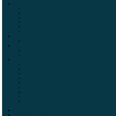
Обзоры автомобилей
Официальные дилеры
Расход топлива
Ремонт и обслуживание авто
Сравнение автомобилей
Технические характеристики автомобилей
Тюнинг
Цены и комплектации
Цены на авто
Обзор шин
Таблица давления в шинах автомобиля
Шинный калькулятор
Полезные советы автолюбителям
Пункты техосмотра в Москве
Калькулятор транспортного налога
Таможенный калькулятор
Алкотестер онлайн
Адреса штрафстоянок
Автомобильные коды стран мира
Штрафы ГИБДД
Карта камер ГИБДД
Коды регионов России
Главная
Экзамен ПДД онлайн