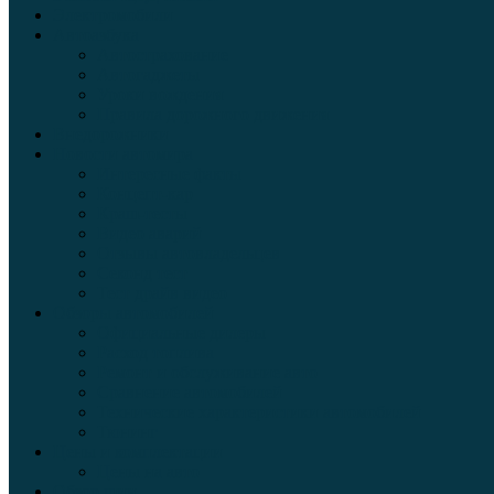
Электромобили
Автоазбука
Автострахование
Автогаджеты
Уроки вождения
Правила дорожного движения
Внедорожники
Новости автомира
Интересные факты
Концепт-кар
Краш-тесты
Видео аварий
Отзывы автовладельцев
Секонд тест
Тест драйв видео
Обзоры автомобилей
Официальные дилеры
Расход топлива
Ремонт и обслуживание авто
Сравнение автомобилей
Технические характеристики автомобилей
Тюнинг
Цены и комплектации
Цены на авто
Обзор шин