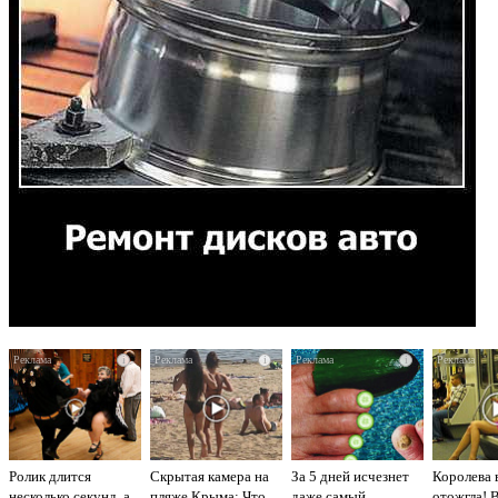
i
i
i
Ролик длится
Скрытая камера на
За 5 дней исчезнет
Королева 
несколько секунд, а
пляже Крыма: Что
даже самый
отожгла! 