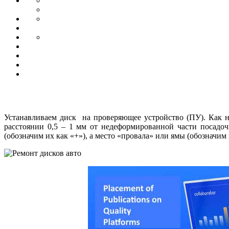
Устанавливаем диск на проверяющее устройство (ПУ). Как на
расстоянии 0,5 – 1 мм от недеформированной части посадоч­
(обозначим их как «+»), а место «про­вала» или ямы (обо­значим