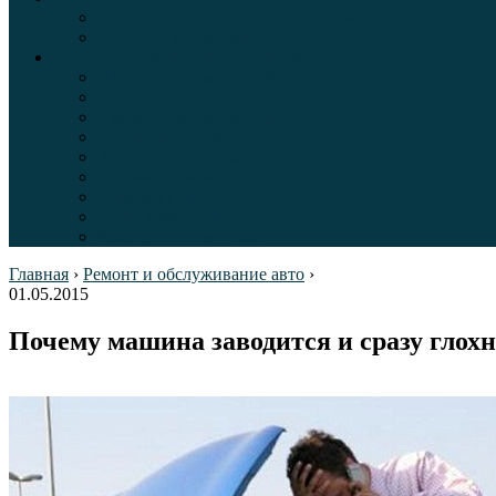
Таблица давления в шинах автомобиля
Шинный калькулятор
Полезные советы автолюбителям
Пункты техосмотра в Москве
Калькулятор транспортного налога
Таможенный калькулятор
Алкотестер онлайн
Адреса штрафстоянок
Автомобильные коды стран мира
Штрафы ГИБДД
Карта камер ГИБДД
Коды регионов России
Главная
›
Ремонт и обслуживание авто
›
01.05.2015
Почему машина заводится и сразу глохн