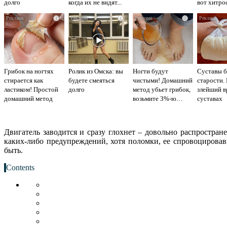
долго
когда их не видят...
вот хитро
i
i
i
Грибок на ногтях
Ролик из Омска: вы
Ногти будут
Суставы б
стирается как
будете смеяться
чистыми! Домашний
старости.
ластиком! Простой
долго
метод убьет грибок,
злейший в
домашний метод
возьмите 3%-ю…
суставах
Двигатель заводится и сразу глохнет – довольно распростран
каких-либо предупреждений, хотя поломки, ее спровоцировав
быть.
Contents