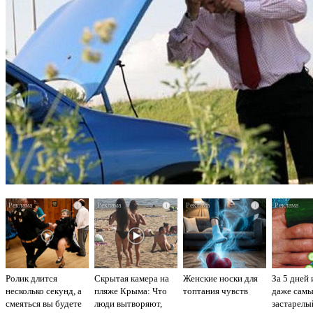
i
i
i
Ролик длится
Скрытая камера на
Женские носки для
За 5 дней 
несколько секунд, а
пляже Крыма: Что
топтания чувств
даже сам
смеяться вы будете
люди вытворяют,
застарелы