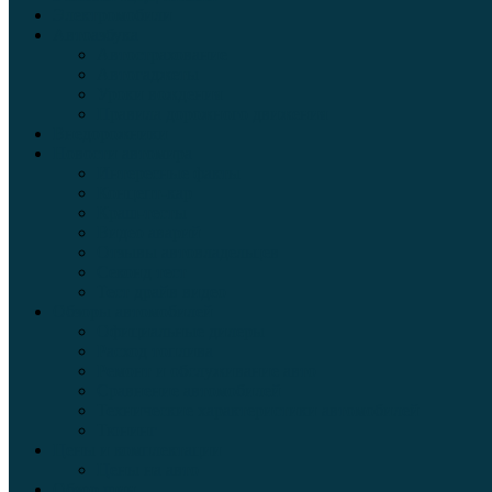
Электромобили
Автоазбука
Автострахование
Автогаджеты
Уроки вождения
Правила дорожного движения
Внедорожники
Новости автомира
Интересные факты
Концепт-кар
Краш-тесты
Видео аварий
Отзывы автовладельцев
Секонд тест
Тест драйв видео
Обзоры автомобилей
Официальные дилеры
Расход топлива
Ремонт и обслуживание авто
Сравнение автомобилей
Технические характеристики автомобилей
Тюнинг
Цены и комплектации
Цены на авто
Обзор шин