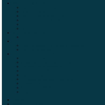
Обзоры автомобилей
Официальные дилеры
Расход топлива
Ремонт и обслуживание авто
Сравнение автомобилей
Технические характеристики автомобилей
Тюнинг
Цены и комплектации
Цены на авто
Обзор шин
Таблица давления в шинах автомобиля
Шинный калькулятор
Полезные советы автолюбителям
Пункты техосмотра в Москве
Калькулятор транспортного налога
Таможенный калькулятор
Алкотестер онлайн
Адреса штрафстоянок
Автомобильные коды стран мира
Штрафы ГИБДД
Карта камер ГИБДД
Коды регионов России
Главная
Экзамен ПДД онлайн