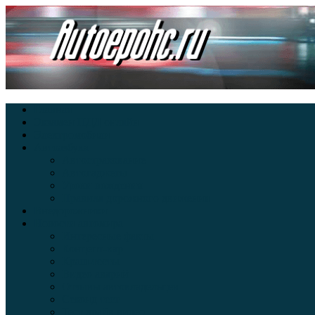
Главная
Экзамен ПДД онлайн
Электромобили
Автоазбука
Автострахование
Автогаджеты
Уроки вождения
Правила дорожного движения
Внедорожники
Новости автомира
Интересные факты
Концепт-кар
Краш-тесты
Видео аварий
Отзывы автовладельцев
Секонд тест
Тест драйв видео