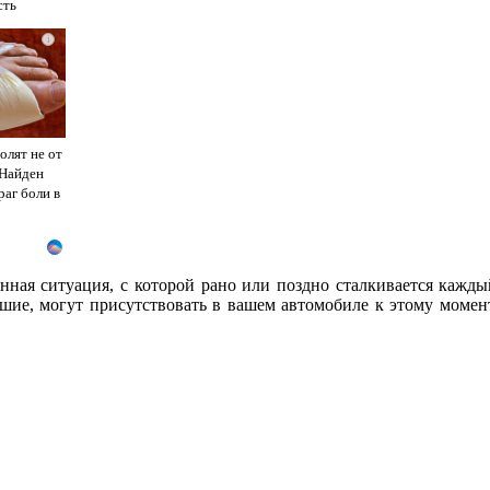
сть
i
олят не от
 Найден
раг боли в
енная ситуация, с которой рано или поздно сталкивается кажды
шие, могут присутствовать в вашем автомобиле к этому момен