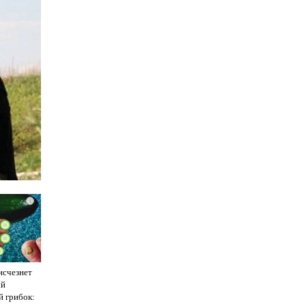
i
исчезнет
ый
й грибок: