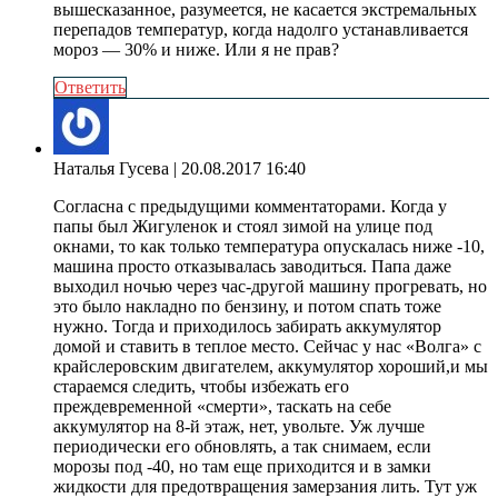
вышесказанное, разумеется, не касается экстремальных
перепадов температур, когда надолго устанавливается
мороз — 30% и ниже. Или я не прав?
Ответить
Наталья Гусева
| 20.08.2017 16:40
Согласна с предыдущими комментаторами. Когда у
папы был Жигуленок и стоял зимой на улице под
окнами, то как только температура опускалась ниже -10,
машина просто отказывалась заводиться. Папа даже
выходил ночью через час-другой машину прогревать, но
это было накладно по бензину, и потом спать тоже
нужно. Тогда и приходилось забирать аккумулятор
домой и ставить в теплое место. Сейчас у нас «Волга» с
крайслеровским двигателем, аккумулятор хороший,и мы
стараемся следить, чтобы избежать его
преждевременной «смерти», таскать на себе
аккумулятор на 8-й этаж, нет, увольте. Уж лучше
периодически его обновлять, а так снимаем, если
морозы под -40, но там еще приходится и в замки
жидкости для предотвращения замерзания лить. Тут уж