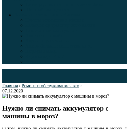
Таблица давления в шинах автомобиля
Шинный калькулятор
Полезные советы автолюбителям
Пункты техосмотра в Москве
Калькулятор транспортного налога
Таможенный калькулятор
Алкотестер онлайн
Адреса штрафстоянок
Автомобильные коды стран мира
Штрафы ГИБДД
Карта камер ГИБДД
Коды регионов России
Главная
›
Ремонт и обслуживание авто
›
07.12.2020
Нужно ли снимать аккумулятор с
машины в мороз?
О том, нужно ли снимать аккумулятор с машины в мороз, с