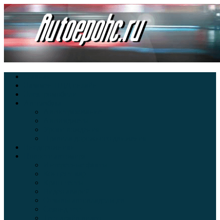
Главная
Экзамен ПДД онлайн
Электромобили
Автоазбука
Автострахование
Автогаджеты
Уроки вождения
Правила дорожного движения
Внедорожники
Новости автомира
Интересные факты
Концепт-кар
Краш-тесты
Видео аварий
Отзывы автовладельцев
Секонд тест
Тест драйв видео