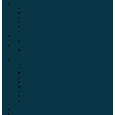
Обзоры автомобилей
Официальные дилеры
Расход топлива
Ремонт и обслуживание авто
Сравнение автомобилей
Технические характеристики автомобилей
Тюнинг
Цены и комплектации
Цены на авто
Обзор шин
Таблица давления в шинах автомобиля
Шинный калькулятор
Полезные советы автолюбителям
Пункты техосмотра в Москве
Калькулятор транспортного налога
Таможенный калькулятор
Алкотестер онлайн
Адреса штрафстоянок
Автомобильные коды стран мира
Штрафы ГИБДД
Карта камер ГИБДД
Коды регионов России
Главная
Экзамен ПДД онлайн