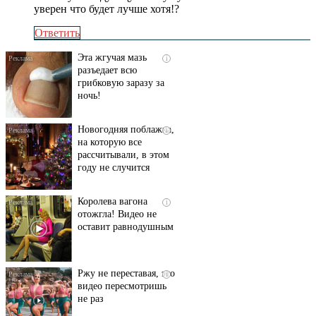
уверен что будет лучше хотя!?
Ответить
Эта жгучая мазь
i
разъедает всю
грибковую заразу за
ночь!
Новогодняя поблажка,
i
на которую все
рассчитывали, в этом
году не случится
Королева вагона
i
отожгла! Видео не
оставит равнодушным
Ржу не переставая, это
i
видео пересмотришь
не раз