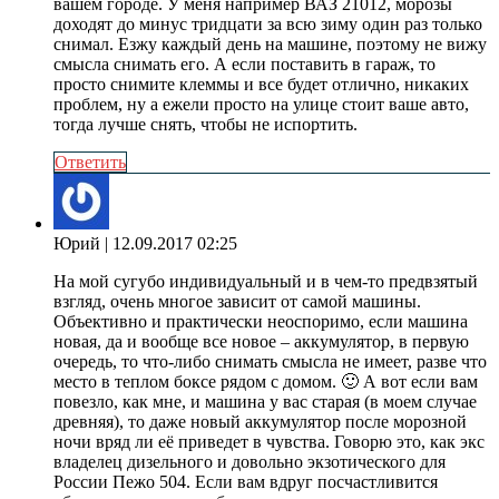
вашем городе. У меня например ВАЗ 21012, морозы
доходят до минус тридцати за всю зиму один раз только
снимал. Езжу каждый день на машине, поэтому не вижу
смысла снимать его. А если поставить в гараж, то
просто снимите клеммы и все будет отлично, никаких
проблем, ну а ежели просто на улице стоит ваше авто,
тогда лучше снять, чтобы не испортить.
Ответить
Юрий
| 12.09.2017 02:25
На мой сугубо индивидуальный и в чем-то предвзятый
взгляд, очень многое зависит от самой машины.
Объективно и практически неоспоримо, если машина
новая, да и вообще все новое – аккумулятор, в первую
очередь, то что-либо снимать смысла не имеет, разве что
место в теплом боксе рядом с домом. 🙂 А вот если вам
повезло, как мне, и машина у вас старая (в моем случае
древняя), то даже новый аккумулятор после морозной
ночи вряд ли её приведет в чувства. Говорю это, как экс
владелец дизельного и довольно экзотического для
России Пежо 504. Если вам вдруг посчастливится