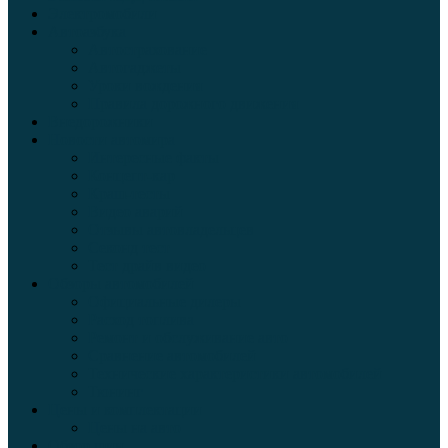
Электромобили
Автоазбука
Автострахование
Автогаджеты
Уроки вождения
Правила дорожного движения
Внедорожники
Новости автомира
Интересные факты
Концепт-кар
Краш-тесты
Видео аварий
Отзывы автовладельцев
Секонд тест
Тест драйв видео
Обзоры автомобилей
Официальные дилеры
Расход топлива
Ремонт и обслуживание авто
Сравнение автомобилей
Технические характеристики автомобилей
Тюнинг
Цены и комплектации
Цены на авто
Обзор шин