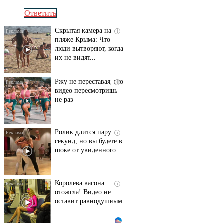
Ответить
Скрытая камера на
i
пляже Крыма: Что
люди вытворяют, когда
их не видят...
Ржу не переставая, это
i
видео пересмотришь
не раз
Ролик длится пару
i
секунд, но вы будете в
шоке от увиденного
Королева вагона
i
отожгла! Видео не
оставит равнодушным