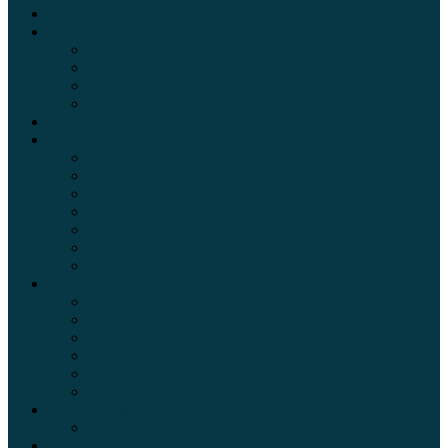
Электромобили
Автоазбука
Автострахование
Автогаджеты
Уроки вождения
Правила дорожного движения
Внедорожники
Новости автомира
Интересные факты
Концепт-кар
Краш-тесты
Видео аварий
Отзывы автовладельцев
Секонд тест
Тест драйв видео
Обзоры автомобилей
Официальные дилеры
Расход топлива
Ремонт и обслуживание авто
Сравнение автомобилей
Технические характеристики автомобилей
Тюнинг
Цены и комплектации
Цены на авто
Обзор шин