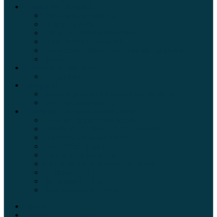
Обзоры автомобилей
Официальные дилеры
Расход топлива
Ремонт и обслуживание авто
Сравнение автомобилей
Технические характеристики автомобилей
Тюнинг
Цены и комплектации
Цены на авто
Обзор шин
Таблица давления в шинах автомобиля
Шинный калькулятор
Полезные советы автолюбителям
Пункты техосмотра в Москве
Калькулятор транспортного налога
Таможенный калькулятор
Алкотестер онлайн
Адреса штрафстоянок
Автомобильные коды стран мира
Штрафы ГИБДД
Карта камер ГИБДД
Коды регионов России
Главная
Экзамен ПДД онлайн