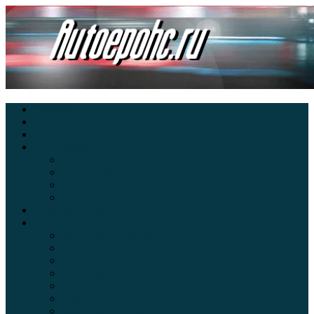
Главная
Экзамен ПДД онлайн
Электромобили
Автоазбука
Автострахование
Автогаджеты
Уроки вождения
Правила дорожного движения
Внедорожники
Новости автомира
Интересные факты
Концепт-кар
Краш-тесты
Видео аварий
Отзывы автовладельцев
Секонд тест
Тест драйв видео