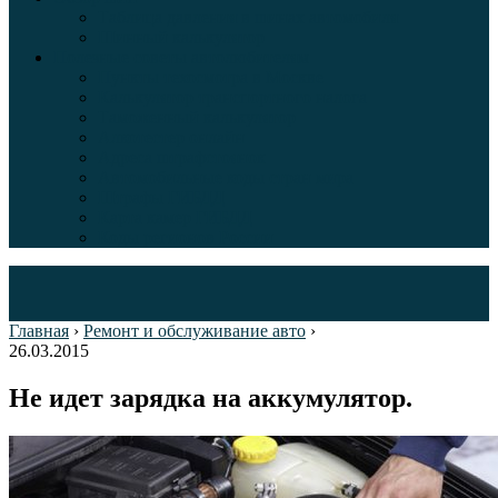
Таблица давления в шинах автомобиля
Шинный калькулятор
Полезные советы автолюбителям
Пункты техосмотра в Москве
Калькулятор транспортного налога
Таможенный калькулятор
Алкотестер онлайн
Адреса штрафстоянок
Автомобильные коды стран мира
Штрафы ГИБДД
Карта камер ГИБДД
Коды регионов России
Главная
›
Ремонт и обслуживание авто
›
26.03.2015
Не идет зарядка на аккумулятор.