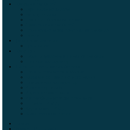
Обзоры автомобилей
Официальные дилеры
Расход топлива
Ремонт и обслуживание авто
Сравнение автомобилей
Технические характеристики автомобилей
Тюнинг
Цены и комплектации
Цены на авто
Обзор шин
Таблица давления в шинах автомобиля
Шинный калькулятор
Полезные советы автолюбителям
Пункты техосмотра в Москве
Калькулятор транспортного налога
Таможенный калькулятор
Алкотестер онлайн
Адреса штрафстоянок
Автомобильные коды стран мира
Штрафы ГИБДД
Карта камер ГИБДД
Коды регионов России
Главная
Экзамен ПДД онлайн