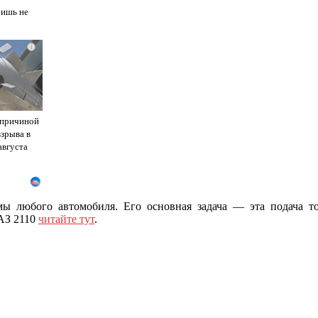
ришь не
i
 причиной
взрыва в
августа
ы любого автомобиля. Его основная задача — эта подача то
АЗ 2110
читайте тут
.