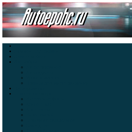
Главная
Экзамен ПДД онлайн
Электромобили
Автоазбука
Автострахование
Автогаджеты
Уроки вождения
Правила дорожного движения
Внедорожники
Новости автомира
Интересные факты
Концепт-кар
Краш-тесты
Видео аварий
Отзывы автовладельцев
Секонд тест
Тест драйв видео