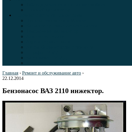
Таблица давления в шинах автомобиля
Шинный калькулятор
Полезные советы автолюбителям
Пункты техосмотра в Москве
Калькулятор транспортного налога
Таможенный калькулятор
Алкотестер онлайн
Адреса штрафстоянок
Автомобильные коды стран мира
Штрафы ГИБДД
Карта камер ГИБДД
Коды регионов России
Главная
›
Ремонт и обслуживание авто
›
22.12.2014
Бензонасос ВАЗ 2110 инжектор.