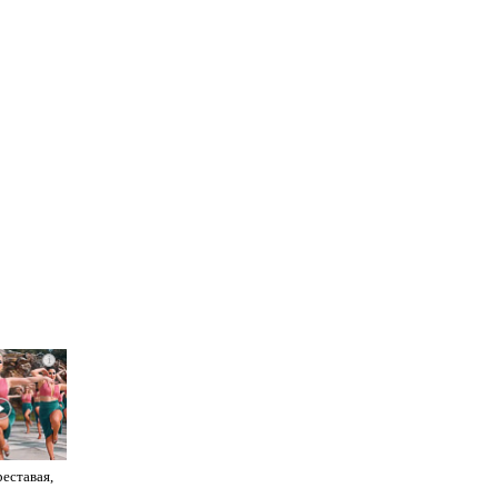
i
реставая,