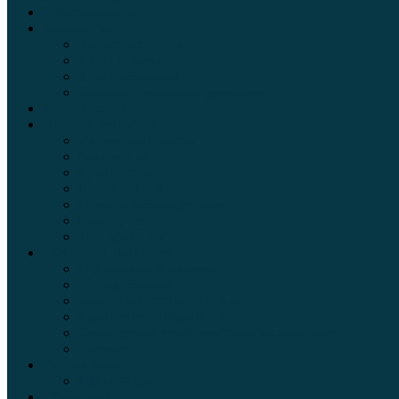
Электромобили
Автоазбука
Автострахование
Автогаджеты
Уроки вождения
Правила дорожного движения
Внедорожники
Новости автомира
Интересные факты
Концепт-кар
Краш-тесты
Видео аварий
Отзывы автовладельцев
Секонд тест
Тест драйв видео
Обзоры автомобилей
Официальные дилеры
Расход топлива
Ремонт и обслуживание авто
Сравнение автомобилей
Технические характеристики автомобилей
Тюнинг
Цены и комплектации
Цены на авто
Обзор шин