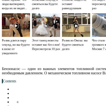
люди вытворяют,
смеяться вы будете
оставит
пересмот
когда их не видят...
долго
равнодушным
раз
i
i
i
Ролик длится пару
Этот танец невесты
Ролик из Омска: вы
Что стало
секунд, но вы будете
оставит вас без слов!
будете смеяться
громкого 
в шоке от
Пересмотрела 10 раз
долго
Москве 7 
увиденного
Бензонасос — один из важных элементов топливной систем
необходимым давлением. О механическом топливном насосе В
Contents