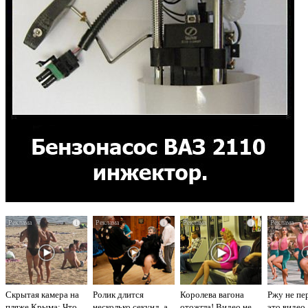
i
i
i
Скрытая камера на
Ролик длится
Королева вагона
Ржу не пе
пляже Крыма: Что
несколько секунд, а
отожгла! Видео не
это видео