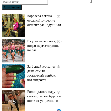
Королева вагона
i
отожгла! Видео не
оставит равнодушным
Ржу не переставая, это
i
видео пересмотришь
не раз
За 5 дней исчезнет
i
даже самый
застарелый грибок:
вот хитрость
Ролик длится пару
i
секунд, но вы будете в
шоке от увиденного