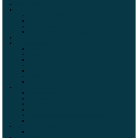
Электромобили
Автоазбука
Автострахование
Автогаджеты
Уроки вождения
Правила дорожного движения
Внедорожники
Новости автомира
Интересные факты
Концепт-кар
Краш-тесты
Видео аварий
Отзывы автовладельцев
Секонд тест
Тест драйв видео
Обзоры автомобилей
Официальные дилеры
Расход топлива
Ремонт и обслуживание авто
Сравнение автомобилей
Технические характеристики автомобилей
Тюнинг
Цены и комплектации
Цены на авто
Обзор шин