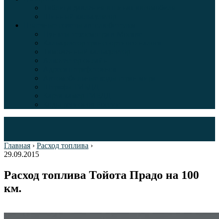
Таблица давления в шинах автомобиля
Шинный калькулятор
Полезные советы автолюбителям
Пункты техосмотра в Москве
Калькулятор транспортного налога
Таможенный калькулятор
Алкотестер онлайн
Адреса штрафстоянок
Автомобильные коды стран мира
Штрафы ГИБДД
Карта камер ГИБДД
Коды регионов России
Главная
›
Расход топлива
›
29.09.2015
Расход топлива Тойота Прадо на 100
км.