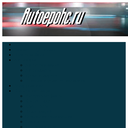
Главная
Экзамен ПДД онлайн
Электромобили
Автоазбука
Автострахование
Автогаджеты
Уроки вождения
Правила дорожного движения
Внедорожники
Новости автомира
Интересные факты
Концепт-кар
Краш-тесты
Видео аварий
Отзывы автовладельцев
Секонд тест
Тест драйв видео