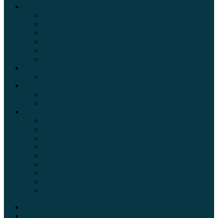
Обзоры автомобилей
Официальные дилеры
Расход топлива
Ремонт и обслуживание авто
Сравнение автомобилей
Технические характеристики автомобилей
Тюнинг
Цены и комплектации
Цены на авто
Обзор шин
Таблица давления в шинах автомобиля
Шинный калькулятор
Полезные советы автолюбителям
Пункты техосмотра в Москве
Калькулятор транспортного налога
Таможенный калькулятор
Алкотестер онлайн
Адреса штрафстоянок
Автомобильные коды стран мира
Штрафы ГИБДД
Карта камер ГИБДД
Коды регионов России
Главная
Экзамен ПДД онлайн