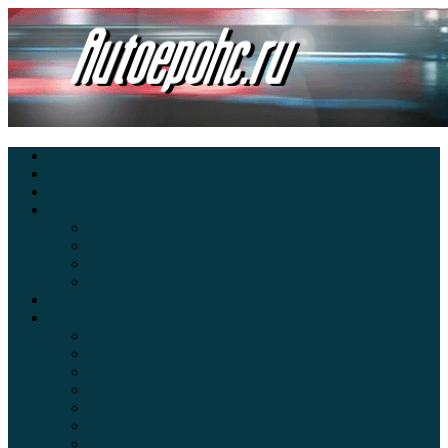
Главная
Экзамен ПДД онлайн
Электромобили
Автоазбука
Автострахование
Автогаджеты
Уроки вождения
Правила дорожного движения
Внедорожники
Новости автомира
Интересные факты
Концепт-кар
Краш-тесты
Видео аварий
Отзывы автовладельцев
Секонд тест
Тест драйв видео