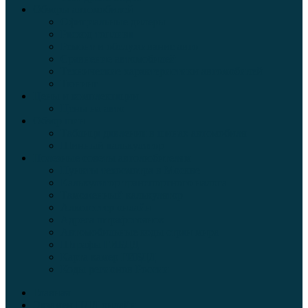
Обзоры автомобилей
Официальные дилеры
Расход топлива
Ремонт и обслуживание авто
Сравнение автомобилей
Технические характеристики автомобилей
Тюнинг
Цены и комплектации
Цены на авто
Обзор шин
Таблица давления в шинах автомобиля
Шинный калькулятор
Полезные советы автолюбителям
Пункты техосмотра в Москве
Калькулятор транспортного налога
Таможенный калькулятор
Алкотестер онлайн
Адреса штрафстоянок
Автомобильные коды стран мира
Штрафы ГИБДД
Карта камер ГИБДД
Коды регионов России
Главная
Экзамен ПДД онлайн