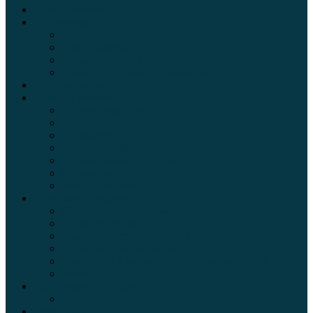
Электромобили
Автоазбука
Автострахование
Автогаджеты
Уроки вождения
Правила дорожного движения
Внедорожники
Новости автомира
Интересные факты
Концепт-кар
Краш-тесты
Видео аварий
Отзывы автовладельцев
Секонд тест
Тест драйв видео
Обзоры автомобилей
Официальные дилеры
Расход топлива
Ремонт и обслуживание авто
Сравнение автомобилей
Технические характеристики автомобилей
Тюнинг
Цены и комплектации
Цены на авто
Обзор шин