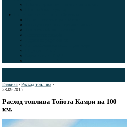
Таблица давления в шинах автомобиля
Шинный калькулятор
Полезные советы автолюбителям
Пункты техосмотра в Москве
Калькулятор транспортного налога
Таможенный калькулятор
Алкотестер онлайн
Адреса штрафстоянок
Автомобильные коды стран мира
Штрафы ГИБДД
Карта камер ГИБДД
Коды регионов России
Главная
›
Расход топлива
›
28.09.2015
Расход топлива Тойота Камри на 100
км.