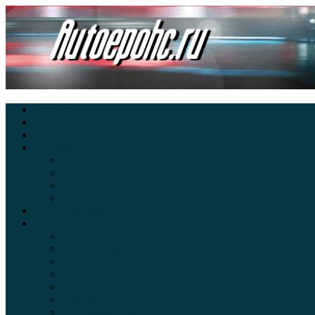
Главная
Экзамен ПДД онлайн
Электромобили
Автоазбука
Автострахование
Автогаджеты
Уроки вождения
Правила дорожного движения
Внедорожники
Новости автомира
Интересные факты
Концепт-кар
Краш-тесты
Видео аварий
Отзывы автовладельцев
Секонд тест
Тест драйв видео