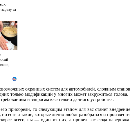
 всю
 заразу за
i
т
енный
олени,
о
.
всевозможных охранных систем для автомобилей, сложным станов
дних только модификаций у многих может закружиться голова. К
требованиям и запросам касательно данного устройства.
 его приобрели, то следующим этапом для вас станет внедрен
о есть и такие, которые лично любят разобраться и произвести 
 скорее всего, вы — один из них, а привел вас сюда наверня