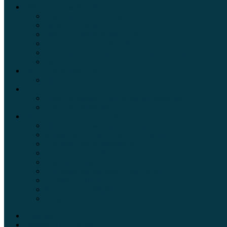
Обзоры автомобилей
Официальные дилеры
Расход топлива
Ремонт и обслуживание авто
Сравнение автомобилей
Технические характеристики автомобилей
Тюнинг
Цены и комплектации
Цены на авто
Обзор шин
Таблица давления в шинах автомобиля
Шинный калькулятор
Полезные советы автолюбителям
Пункты техосмотра в Москве
Калькулятор транспортного налога
Таможенный калькулятор
Алкотестер онлайн
Адреса штрафстоянок
Автомобильные коды стран мира
Штрафы ГИБДД
Карта камер ГИБДД
Коды регионов России
Главная
Экзамен ПДД онлайн