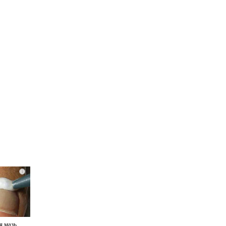
i
я мазь