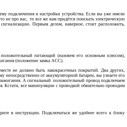
хему подключения и настройки устройства. Если вы уже имели
 это не про вас, то все же вам придётся поискать электрическую
ь сигнализацию. Первым делом, наверное, стоит расположить,
й положительный питающий (назовем его основным плюсом),
жигания (положение замка ACC).
 месте не должно быть лакокрасочных покрытий. Два других,
 непосредственно от аккумуляторной батареи, вы узнаете его
ке зажигания. А сигнальный положительный провод подключаем
я. Кстати, все манипуляции с проводкой обязательно проводим
рите в инструкции. Подключаться же удобнее всего к блоку