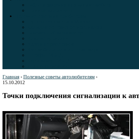
Таблица давления в шинах автомобиля
Шинный калькулятор
Полезные советы автолюбителям
Пункты техосмотра в Москве
Калькулятор транспортного налога
Таможенный калькулятор
Алкотестер онлайн
Адреса штрафстоянок
Автомобильные коды стран мира
Штрафы ГИБДД
Карта камер ГИБДД
Коды регионов России
Главная
›
Полезные советы автолюбителям
›
15.10.2012
Точки подключения сигнализации к ав