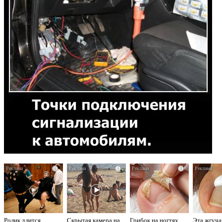
i
i
i
Ролик длится
Скрытая камера на
Грибок на ногтях
Эта жгуча