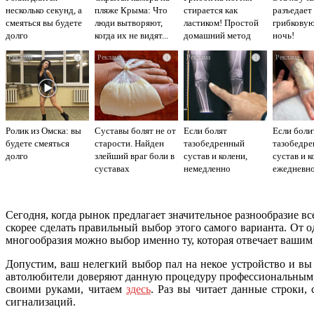
несколько секунд, а
пляже Крыма: Что
стирается как
разъедает
смеяться вы будете
люди вытворяют,
ластиком! Простой
грибковую
долго
когда их не видят...
домашний метод
ночь!
i
i
i
Ролик из Омска: вы
Суставы болят не от
Если болят
Если боли
будете смеяться
старости. Найден
тазобедренный
тазобедр
долго
злейший враг боли в
сустав и колени,
сустав и к
суставах
немедленно
ежедневн
исключите...
втирайте..
Сегодня, когда рынок предлагает значительное разнообразие 
скорее сделать правильный выбор этого самого варианта. От о
многообразия можно выбор именно ту, которая отвечает вашим 
Допустим, ваш нелегкий выбор пал на некое устройство и вы
автолюбители доверяют данную процедуру профессиональным, н
своими руками, читаем
здесь
. Раз вы читает данные строки,
сигнализаций.