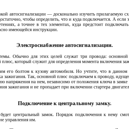
овкой автосигнализации — досконально изучить прилагаемую с
 достаточно, чтобы определить, что и куда подключается. А если
етениях, а точнее в тех элементах, куда предстоит подключат
ласно имеющейся инструкции.
Электроснабжение автосигнализации.
стемы. Обычно для этих целей служат три провода: основно
й плюс, который служит для определения момента включения за
им его болтом к кузову автомобиля. Но учтите, что в данном
 зажигания. Так, основной плюс подключаем к проводу, идущему
вию напряжения на нем, независимо от положения ключа в зам
ения зажигания и не пропадает при включении стартера двигател
Подключение к центральному замку.
 будет центральный замок. Порядок подключения к нему смот
не управления им.