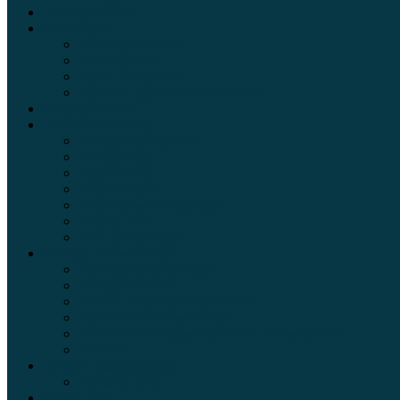
Электромобили
Автоазбука
Автострахование
Автогаджеты
Уроки вождения
Правила дорожного движения
Внедорожники
Новости автомира
Интересные факты
Концепт-кар
Краш-тесты
Видео аварий
Отзывы автовладельцев
Секонд тест
Тест драйв видео
Обзоры автомобилей
Официальные дилеры
Расход топлива
Ремонт и обслуживание авто
Сравнение автомобилей
Технические характеристики автомобилей
Тюнинг
Цены и комплектации
Цены на авто
Обзор шин