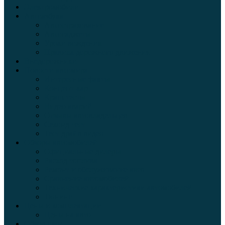
Электромобили
Автоазбука
Автострахование
Автогаджеты
Уроки вождения
Правила дорожного движения
Внедорожники
Новости автомира
Интересные факты
Концепт-кар
Краш-тесты
Видео аварий
Отзывы автовладельцев
Секонд тест
Тест драйв видео
Обзоры автомобилей
Официальные дилеры
Расход топлива
Ремонт и обслуживание авто
Сравнение автомобилей
Технические характеристики автомобилей
Тюнинг
Цены и комплектации
Цены на авто
Обзор шин