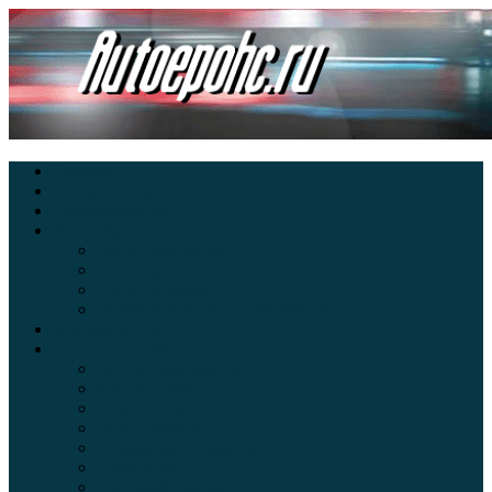
Главная
Экзамен ПДД онлайн
Электромобили
Автоазбука
Автострахование
Автогаджеты
Уроки вождения
Правила дорожного движения
Внедорожники
Новости автомира
Интересные факты
Концепт-кар
Краш-тесты
Видео аварий
Отзывы автовладельцев
Секонд тест
Тест драйв видео