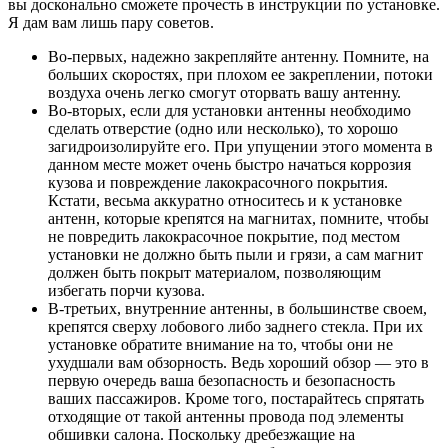
вы досконально сможете прочесть в инструкции по установке.
Я дам вам лишь пару советов.
Во-первых, надежно закрепляйте антенну. Помните, на
больших скоростях, при плохом ее закреплении, потоки
воздуха очень легко смогут оторвать вашу антенну.
Во-вторых, если для установки антенны необходимо
сделать отверстие (одно или несколько), то хорошо
загидроизолируйте его. При упущении этого момента в
данном месте может очень быстро начаться коррозия
кузова и повреждение лакокрасочного покрытия.
Кстати, весьма аккуратно относитесь и к установке
антенн, которые крепятся на магнитах, помните, чтобы
не повредить лакокрасочное покрытие, под местом
установки не должно быть пыли и грязи, а сам магнит
должен быть покрыт материалом, позволяющим
избегать порчи кузова.
В-третьих, внутренние антенны, в большинстве своем,
крепятся сверху лобового либо заднего стекла. При их
установке обратите внимание на то, чтобы они не
ухудшали вам обзорность. Ведь хороший обзор — это в
первую очередь ваша безопасность и безопасность
ваших пассажиров. Кроме того, постарайтесь спрятать
отходящие от такой антенны провода под элементы
обшивки салона. Поскольку дребезжащие на