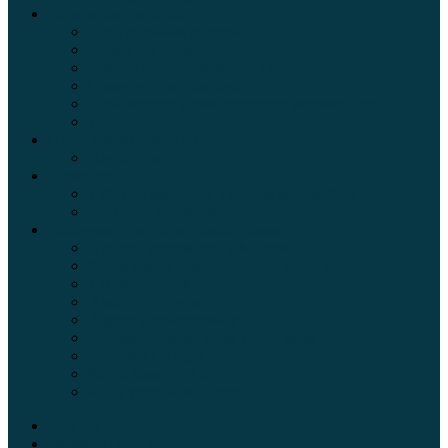
Обзоры автомобилей
Официальные дилеры
Расход топлива
Ремонт и обслуживание авто
Сравнение автомобилей
Технические характеристики автомобилей
Тюнинг
Цены и комплектации
Цены на авто
Обзор шин
Таблица давления в шинах автомобиля
Шинный калькулятор
Полезные советы автолюбителям
Пункты техосмотра в Москве
Калькулятор транспортного налога
Таможенный калькулятор
Алкотестер онлайн
Адреса штрафстоянок
Автомобильные коды стран мира
Штрафы ГИБДД
Карта камер ГИБДД
Коды регионов России
Главная
Экзамен ПДД онлайн