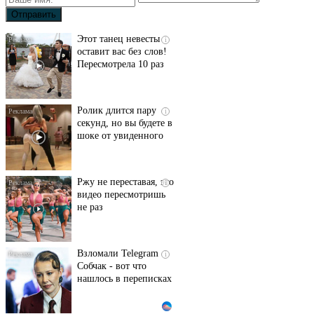
Этот танец невесты
i
оставит вас без слов!
Пересмотрела 10 раз
Ролик длится пару
i
секунд, но вы будете в
шоке от увиденного
Ржу не переставая, это
i
видео пересмотришь
не раз
Взломали Telegram
i
Собчак - вот что
нашлось в переписках