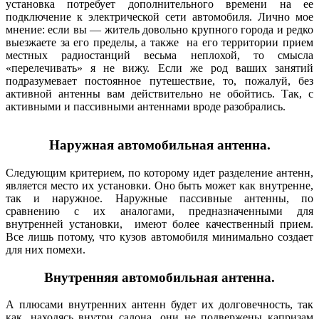
установка потребует дополнительного времени на ее
подключение к электрической сети автомобиля. Лично мое
мнение: если вы — житель довольно крупного города и редко
выезжаете за его пределы, а также на его территории прием
местных радиостанций весьма неплохой, то смысла
«перелечивать» я не вижу. Если же род ваших занятий
подразумевает постоянное путешествие, то, пожалуй, без
активной антенны вам действительно не обойтись. Так, с
активными и пассивными антеннами вроде разобрались.
Наружная автомобильная антенна.
Следующим критерием, по которому идет разделение антенн,
является место их установки. Оно быть может как внутренне,
так и наружное. Наружные пассивные антенны, по
сравнению с их аналогами, предназначенными для
внутренней установки, имеют более качественный прием.
Все лишь потому, что кузов автомобиля минимально создает
для них помехи.
Внутренняя автомобильная антенна.
А плюсами внутренних антенн будет их долговечность, так
как, находясь внутри салона, они не подвержены капризам