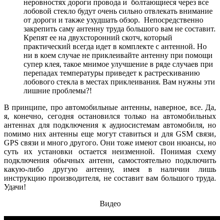
неровностях дороги провода и болтающиеся через все
лобовой стекло будут очень сильно отвлекать внимание
от дороги и также ухудшать обзор. Непосредственно
закрепить саму антенну труда большого вам не составит.
Крепят ее на двухсторонний скотч, который
практический всегда идет в комплекте с антенной. Но
ни в коем случае не приклеивайте антенну при помощи
супер клея, такое мнимое улучшение в ряде случаев при
перепадах температуры приведет к растрескиванию
лобового стекла в местах приклеивания. Вам нужны эти
лишние проблемы?!
В принципе, про автомобильные антенны, наверное, все. Да,
я, конечно, сегодня остановился только на автомобильных
антеннах для подключения к аудиосистемам автомобиля, но
помимо них антенны еще могут ставиться и для GSM связи,
GPS связи и много другого. Они тоже имеют свои нюансы, но
суть их установки остается неизменной. Понимая схему
подключения обычных антенн, самостоятельно подключить
какую-либо другую антенну, имея в наличии лишь
инструкцию производителя, не составит вам большого труда.
Удачи!
Видео