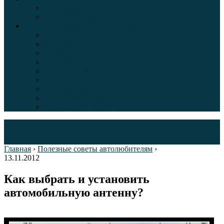
Таблица давления в шинах автомобиля
Шинный калькулятор
Полезные советы автолюбителям
Пункты техосмотра в Москве
Калькулятор транспортного налога
Таможенный калькулятор
Алкотестер онлайн
Адреса штрафстоянок
Автомобильные коды стран мира
Штрафы ГИБДД
Карта камер ГИБДД
Коды регионов России
Главная
›
Полезные советы автолюбителям
›
13.11.2012
Как выбрать и установить
автомобильную антенну?