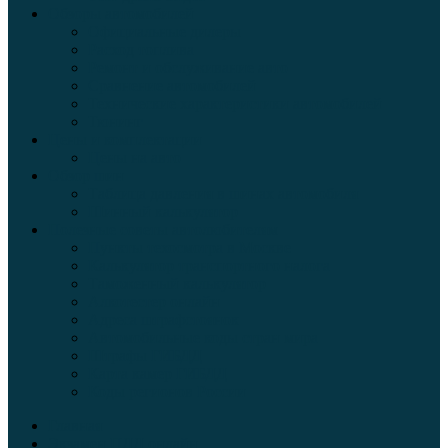
Обзоры автомобилей
Официальные дилеры
Расход топлива
Ремонт и обслуживание авто
Сравнение автомобилей
Технические характеристики автомобилей
Тюнинг
Цены и комплектации
Цены на авто
Обзор шин
Таблица давления в шинах автомобиля
Шинный калькулятор
Полезные советы автолюбителям
Пункты техосмотра в Москве
Калькулятор транспортного налога
Таможенный калькулятор
Алкотестер онлайн
Адреса штрафстоянок
Автомобильные коды стран мира
Штрафы ГИБДД
Карта камер ГИБДД
Коды регионов России
Главная
Экзамен ПДД онлайн