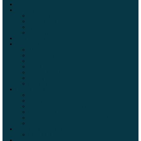
Электромобили
Автоазбука
Автострахование
Автогаджеты
Уроки вождения
Правила дорожного движения
Внедорожники
Новости автомира
Интересные факты
Концепт-кар
Краш-тесты
Видео аварий
Отзывы автовладельцев
Секонд тест
Тест драйв видео
Обзоры автомобилей
Официальные дилеры
Расход топлива
Ремонт и обслуживание авто
Сравнение автомобилей
Технические характеристики автомобилей
Тюнинг
Цены и комплектации
Цены на авто
Обзор шин