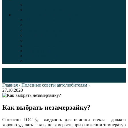
Таблица давления в шинах автомобиля
Шинный калькулятор
Полезные советы автолюбителям
Пункты техосмотра в Москве
Калькулятор транспортного налога
Таможенный калькулятор
Алкотестер онлайн
Адреса штрафстоянок
Автомобильные коды стран мира
Штрафы ГИБДД
Карта камер ГИБДД
Коды регионов России
Главная
›
Полезные советы автолюбителям
›
27.10.2020
Как выбрать незамерзайку?
Согласно ГОСТу, жидкость для очистки стекла должна
хорошо удалять грязь, не замерзать при снижении температур