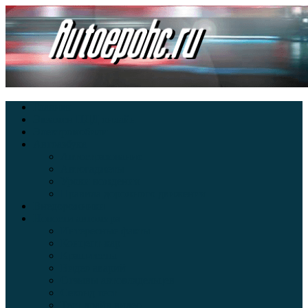
Главная
Экзамен ПДД онлайн
Электромобили
Автоазбука
Автострахование
Автогаджеты
Уроки вождения
Правила дорожного движения
Внедорожники
Новости автомира
Интересные факты
Концепт-кар
Краш-тесты
Видео аварий
Отзывы автовладельцев
Секонд тест
Тест драйв видео