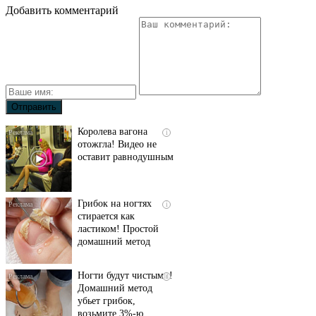
Добавить комментарий
Королева вагона
i
отожгла! Видео не
оставит равнодушным
Грибок на ногтях
i
стирается как
ластиком! Простой
домашний метод
Ногти будут чистыми!
i
Домашний метод
убьет грибок,
возьмите 3%-ю…