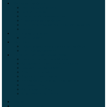
Обзоры автомобилей
Официальные дилеры
Расход топлива
Ремонт и обслуживание авто
Сравнение автомобилей
Технические характеристики автомобилей
Тюнинг
Цены и комплектации
Цены на авто
Обзор шин
Таблица давления в шинах автомобиля
Шинный калькулятор
Полезные советы автолюбителям
Пункты техосмотра в Москве
Калькулятор транспортного налога
Таможенный калькулятор
Алкотестер онлайн
Адреса штрафстоянок
Автомобильные коды стран мира
Штрафы ГИБДД
Карта камер ГИБДД
Коды регионов России
Главная
Экзамен ПДД онлайн