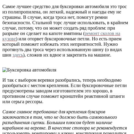
Самое лучшее средство для буксировки автомобиля это трос
из полипропилена, он легкий, надежный и наезды ему не
страшны. В случае, когда троса нет, помогут ремни
безопасности. Стальной торс лучше использовать, в крайнем
случае, потому, что он может создать ряд проблем: при
разрыве он сделает на капоте вмятины (
ремонт сколов на
кузове
) или оторвет буксировочные петли. Но есть прием
который поможет избежать этих неприятностей. Нужно
протянуть два троса через использованную шину (о видах
шин
здесь
), сложив их вдвое и закрепить на машине.
И так с выбором веревки разобрались, теперь необходимо
разобраться с местом крепления. Если буксировочные петли
предусмотрены заводом изготовителем это хорошо, в
противном случае поможет кронштейн реактивной штанги
или серьга рессоры.
Самое главное требование для крепления буксиров
заключается в том, что не должно быть самовольного
разъединения сцепки. Большим плюсом будет наличие
карабинов на веревке. В качестве стопора не рекомендуется
использовать монтировки и ключи, конструкция развалится