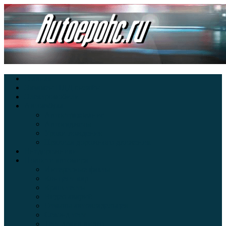
Главная
Экзамен ПДД онлайн
Электромобили
Автоазбука
Автострахование
Автогаджеты
Уроки вождения
Правила дорожного движения
Внедорожники
Новости автомира
Интересные факты
Концепт-кар
Краш-тесты
Видео аварий
Отзывы автовладельцев
Секонд тест
Тест драйв видео