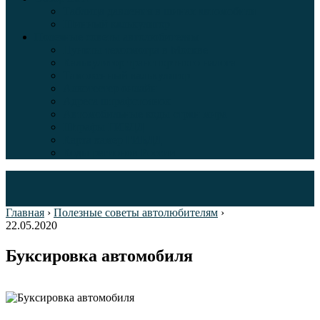
Таблица давления в шинах автомобиля
Шинный калькулятор
Полезные советы автолюбителям
Пункты техосмотра в Москве
Калькулятор транспортного налога
Таможенный калькулятор
Алкотестер онлайн
Адреса штрафстоянок
Автомобильные коды стран мира
Штрафы ГИБДД
Карта камер ГИБДД
Коды регионов России
Главная
›
Полезные советы автолюбителям
›
22.05.2020
Буксировка автомобиля