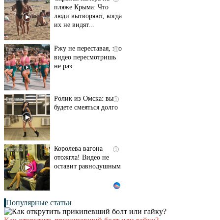
пляже Крыма: Что
люди вытворяют, когда
их не видят...
Ржу не переставая, это
i
видео пересмотришь
не раз
Ролик из Омска: вы
i
будете смеяться долго
Королева вагона
i
отожгла! Видео не
оставит равнодушным
Популярные статьи