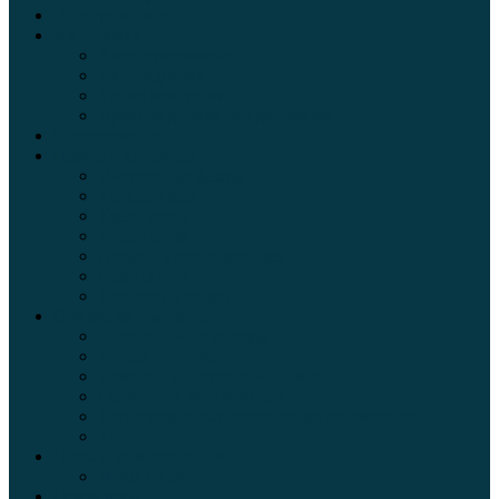
Электромобили
Автоазбука
Автострахование
Автогаджеты
Уроки вождения
Правила дорожного движения
Внедорожники
Новости автомира
Интересные факты
Концепт-кар
Краш-тесты
Видео аварий
Отзывы автовладельцев
Секонд тест
Тест драйв видео
Обзоры автомобилей
Официальные дилеры
Расход топлива
Ремонт и обслуживание авто
Сравнение автомобилей
Технические характеристики автомобилей
Тюнинг
Цены и комплектации
Цены на авто
Обзор шин