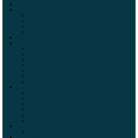
Электромобили
Автоазбука
Автострахование
Автогаджеты
Уроки вождения
Правила дорожного движения
Внедорожники
Новости автомира
Интересные факты
Концепт-кар
Краш-тесты
Видео аварий
Отзывы автовладельцев
Секонд тест
Тест драйв видео
Обзоры автомобилей
Официальные дилеры
Расход топлива
Ремонт и обслуживание авто
Сравнение автомобилей
Технические характеристики автомобилей
Тюнинг
Цены и комплектации
Цены на авто
Обзор шин