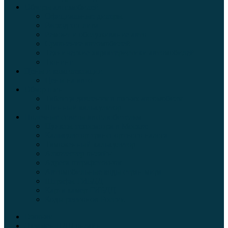
Обзоры автомобилей
Официальные дилеры
Расход топлива
Ремонт и обслуживание авто
Сравнение автомобилей
Технические характеристики автомобилей
Тюнинг
Цены и комплектации
Цены на авто
Обзор шин
Таблица давления в шинах автомобиля
Шинный калькулятор
Полезные советы автолюбителям
Пункты техосмотра в Москве
Калькулятор транспортного налога
Таможенный калькулятор
Алкотестер онлайн
Адреса штрафстоянок
Автомобильные коды стран мира
Штрафы ГИБДД
Карта камер ГИБДД
Коды регионов России
Главная
Экзамен ПДД онлайн