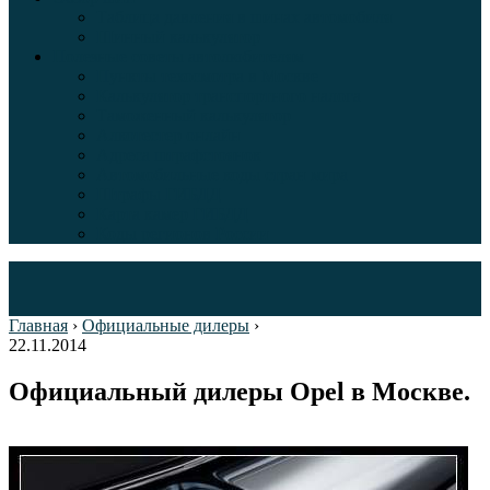
Таблица давления в шинах автомобиля
Шинный калькулятор
Полезные советы автолюбителям
Пункты техосмотра в Москве
Калькулятор транспортного налога
Таможенный калькулятор
Алкотестер онлайн
Адреса штрафстоянок
Автомобильные коды стран мира
Штрафы ГИБДД
Карта камер ГИБДД
Коды регионов России
Главная
›
Официальные дилеры
›
22.11.2014
Официальный дилеры Opel в Москве.