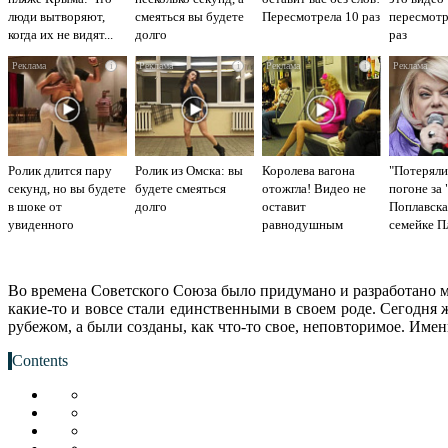
люди вытворяют,
смеяться вы будете
Пересмотрела 10 раз
пересмот
когда их не видят...
долго
раз
i
i
i
Ролик длится пару
Ролик из Омска: вы
Королева вагона
"Потеряли
секунд, но вы будете
будете смеяться
отожгла! Видео не
погоне за
в шоке от
долго
оставит
Поплавска
увиденного
равнодушным
семейке 
Во времена Советского Союза было придумано и разработано м
какие-то и вовсе стали единственными в своем роде. Сегодня
рубежом, а были созданы, как что-то свое, неповторимое. Имен
Contents