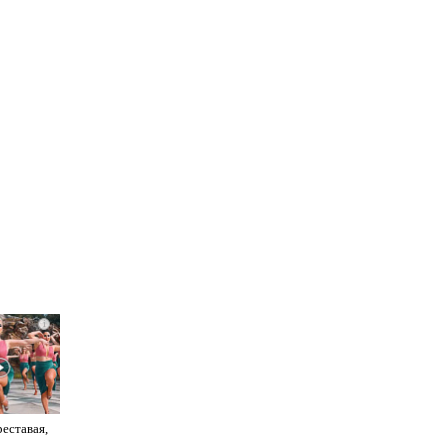
i
реставая,