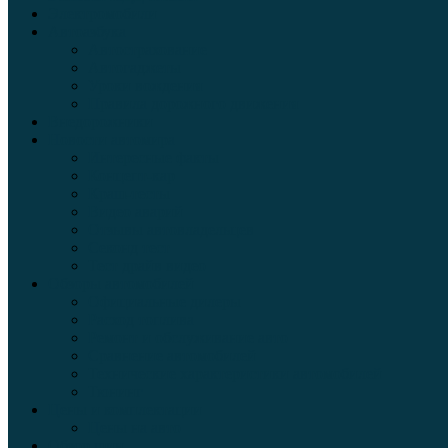
Электромобили
Автоазбука
Автострахование
Автогаджеты
Уроки вождения
Правила дорожного движения
Внедорожники
Новости автомира
Интересные факты
Концепт-кар
Краш-тесты
Видео аварий
Отзывы автовладельцев
Секонд тест
Тест драйв видео
Обзоры автомобилей
Официальные дилеры
Расход топлива
Ремонт и обслуживание авто
Сравнение автомобилей
Технические характеристики автомобилей
Тюнинг
Цены и комплектации
Цены на авто
Обзор шин