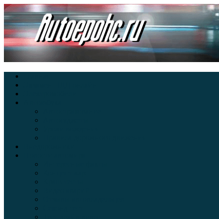
Главная
Экзамен ПДД онлайн
Электромобили
Автоазбука
Автострахование
Автогаджеты
Уроки вождения
Правила дорожного движения
Внедорожники
Новости автомира
Интересные факты
Концепт-кар
Краш-тесты
Видео аварий
Отзывы автовладельцев
Секонд тест
Тест драйв видео