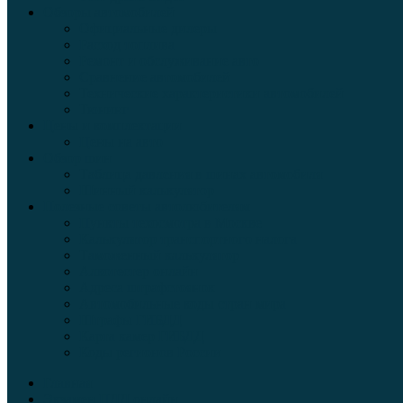
Обзоры автомобилей
Официальные дилеры
Расход топлива
Ремонт и обслуживание авто
Сравнение автомобилей
Технические характеристики автомобилей
Тюнинг
Цены и комплектации
Цены на авто
Обзор шин
Таблица давления в шинах автомобиля
Шинный калькулятор
Полезные советы автолюбителям
Пункты техосмотра в Москве
Калькулятор транспортного налога
Таможенный калькулятор
Алкотестер онлайн
Адреса штрафстоянок
Автомобильные коды стран мира
Штрафы ГИБДД
Карта камер ГИБДД
Коды регионов России
Главная
Экзамен ПДД онлайн