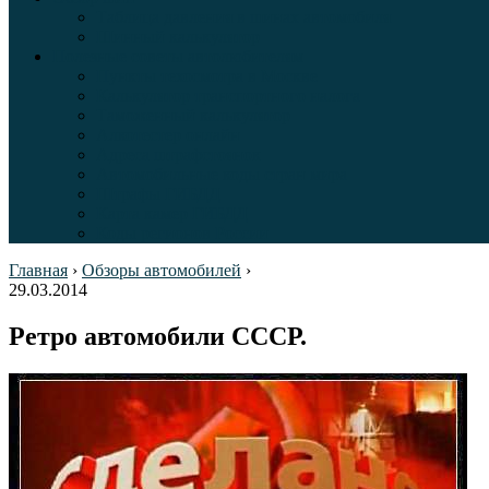
Таблица давления в шинах автомобиля
Шинный калькулятор
Полезные советы автолюбителям
Пункты техосмотра в Москве
Калькулятор транспортного налога
Таможенный калькулятор
Алкотестер онлайн
Адреса штрафстоянок
Автомобильные коды стран мира
Штрафы ГИБДД
Карта камер ГИБДД
Коды регионов России
Главная
›
Обзоры автомобилей
›
29.03.2014
Ретро автомобили СССР.