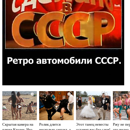
i
i
i
Скрытая камера на
Ролик длится
Этот танец невесты
Ржу не пе
пляже Крыма: Что
несколько секунд, а
оставит вас без слов!
это видео