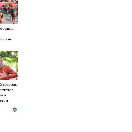
реставая,
ришь не
i
5 советов,
ититься
та и
летом