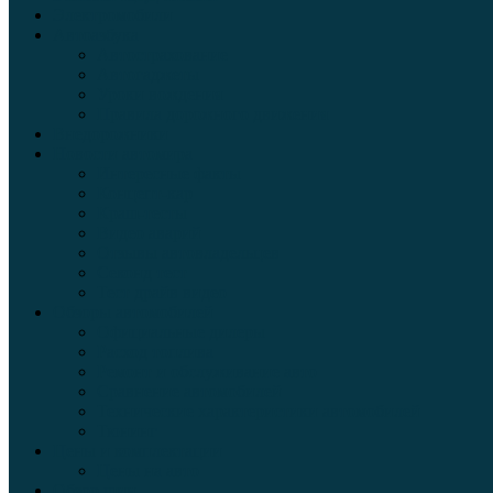
Электромобили
Автоазбука
Автострахование
Автогаджеты
Уроки вождения
Правила дорожного движения
Внедорожники
Новости автомира
Интересные факты
Концепт-кар
Краш-тесты
Видео аварий
Отзывы автовладельцев
Секонд тест
Тест драйв видео
Обзоры автомобилей
Официальные дилеры
Расход топлива
Ремонт и обслуживание авто
Сравнение автомобилей
Технические характеристики автомобилей
Тюнинг
Цены и комплектации
Цены на авто
Обзор шин