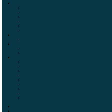
Обзоры автомобилей
Официальные дилеры
Расход топлива
Ремонт и обслуживание авто
Сравнение автомобилей
Технические характеристики автомобилей
Тюнинг
Цены и комплектации
Цены на авто
Обзор шин
Таблица давления в шинах автомобиля
Шинный калькулятор
Полезные советы автолюбителям
Пункты техосмотра в Москве
Калькулятор транспортного налога
Таможенный калькулятор
Алкотестер онлайн
Адреса штрафстоянок
Автомобильные коды стран мира
Штрафы ГИБДД
Карта камер ГИБДД
Коды регионов России
Главная
Экзамен ПДД онлайн