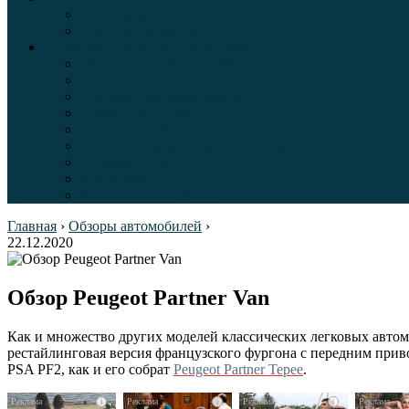
Таблица давления в шинах автомобиля
Шинный калькулятор
Полезные советы автолюбителям
Пункты техосмотра в Москве
Калькулятор транспортного налога
Таможенный калькулятор
Алкотестер онлайн
Адреса штрафстоянок
Автомобильные коды стран мира
Штрафы ГИБДД
Карта камер ГИБДД
Коды регионов России
Главная
›
Обзоры автомобилей
›
22.12.2020
Обзор Peugeot Partner Van
Как и множество других моделей классических легковых автомо
рестайлинговая версия французского фургона с передним приво
PSA PF2, как и его собрат
Peugeot Partner Tepee
.
i
i
i