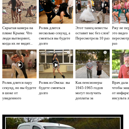
Скрытая камера на
Ролик длится
Этот танец невесты
Ржу не пе
пляже Крыма: Что
несколько секунд, а
оставит вас без слов!
это видео
люди вытворяют,
смеяться вы будете
Пересмотрела 10 раз
пересмот
когда их не видят...
долго
раз
i
i
i
Ролик длится пару
Ролик из Омска: вы
Как пенсионеры
Врач дала 
секунд, но вы будете
будете смеяться
1945-1965 годов
чтобы защ
в шоке от
долго
могут получить
от инфарк
увиденного
доплаты за
инсульта 
советский стаж