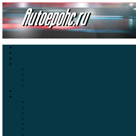
Главная
Экзамен ПДД онлайн
Электромобили
Автоазбука
Автострахование
Автогаджеты
Уроки вождения
Правила дорожного движения
Внедорожники
Новости автомира
Интересные факты
Концепт-кар
Краш-тесты
Видео аварий
Отзывы автовладельцев
Секонд тест
Тест драйв видео