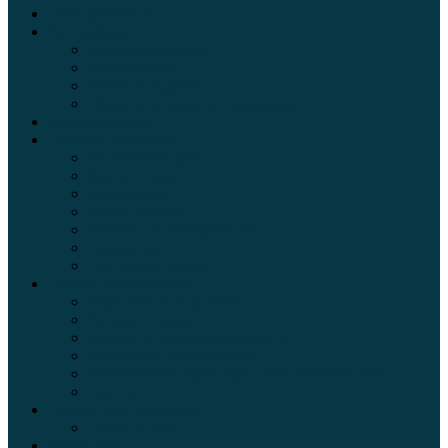
Электромобили
Автоазбука
Автострахование
Автогаджеты
Уроки вождения
Правила дорожного движения
Внедорожники
Новости автомира
Интересные факты
Концепт-кар
Краш-тесты
Видео аварий
Отзывы автовладельцев
Секонд тест
Тест драйв видео
Обзоры автомобилей
Официальные дилеры
Расход топлива
Ремонт и обслуживание авто
Сравнение автомобилей
Технические характеристики автомобилей
Тюнинг
Цены и комплектации
Цены на авто
Обзор шин