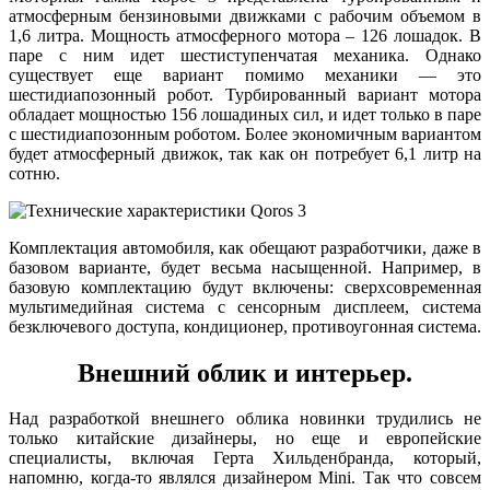
атмосферным бензиновыми движками с рабочим объемом в
1,6 литра. Мощность атмосферного мотора – 126 лошадок. В
паре с ним идет шестиступенчатая механика. Однако
существует еще вариант помимо механики — это
шестидиапозонный робот. Турбированный вариант мотора
обладает мощностью 156 лошадиных сил, и идет только в паре
с шестидиапозонным роботом. Более экономичным вариантом
будет атмосферный движок, так как он потребует 6,1 литр на
сотню.
Комплектация автомобиля, как обещают разработчики, даже в
базовом варианте, будет весьма насыщенной. Например, в
базовую комплектацию будут включены: сверхсовременная
мультимедийная система с сенсорным дисплеем, система
безключевого доступа, кондиционер, противоугонная система.
Внешний облик и интерьер.
Над разработкой внешнего облика новинки трудились не
только китайские дизайнеры, но еще и европейские
специалисты, включая Герта Хильденбранда, который,
напомню, когда-то являлся дизайнером Mini. Так что совсем