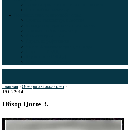
Таблица давления в шинах автомобиля
Шинный калькулятор
Полезные советы автолюбителям
Пункты техосмотра в Москве
Калькулятор транспортного налога
Таможенный калькулятор
Алкотестер онлайн
Адреса штрафстоянок
Автомобильные коды стран мира
Штрафы ГИБДД
Карта камер ГИБДД
Коды регионов России
Главная
›
Обзоры автомобилей
›
19.05.2014
Обзор Qoros 3.