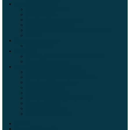
Обзоры автомобилей
Официальные дилеры
Расход топлива
Ремонт и обслуживание авто
Сравнение автомобилей
Технические характеристики автомобилей
Тюнинг
Цены и комплектации
Цены на авто
Обзор шин
Таблица давления в шинах автомобиля
Шинный калькулятор
Полезные советы автолюбителям
Пункты техосмотра в Москве
Калькулятор транспортного налога
Таможенный калькулятор
Алкотестер онлайн
Адреса штрафстоянок
Автомобильные коды стран мира
Штрафы ГИБДД
Карта камер ГИБДД
Коды регионов России
Главная
Экзамен ПДД онлайн