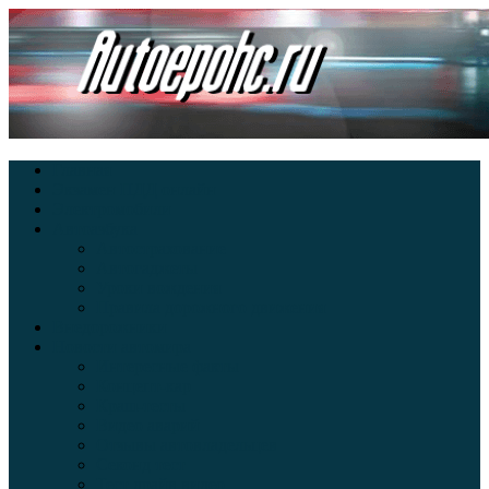
Главная
Экзамен ПДД онлайн
Электромобили
Автоазбука
Автострахование
Автогаджеты
Уроки вождения
Правила дорожного движения
Внедорожники
Новости автомира
Интересные факты
Концепт-кар
Краш-тесты
Видео аварий
Отзывы автовладельцев
Секонд тест
Тест драйв видео