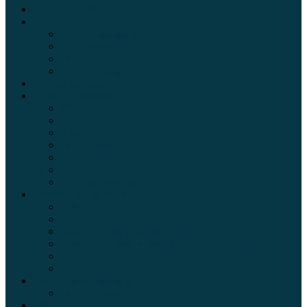
Электромобили
Автоазбука
Автострахование
Автогаджеты
Уроки вождения
Правила дорожного движения
Внедорожники
Новости автомира
Интересные факты
Концепт-кар
Краш-тесты
Видео аварий
Отзывы автовладельцев
Секонд тест
Тест драйв видео
Обзоры автомобилей
Официальные дилеры
Расход топлива
Ремонт и обслуживание авто
Сравнение автомобилей
Технические характеристики автомобилей
Тюнинг
Цены и комплектации
Цены на авто
Обзор шин