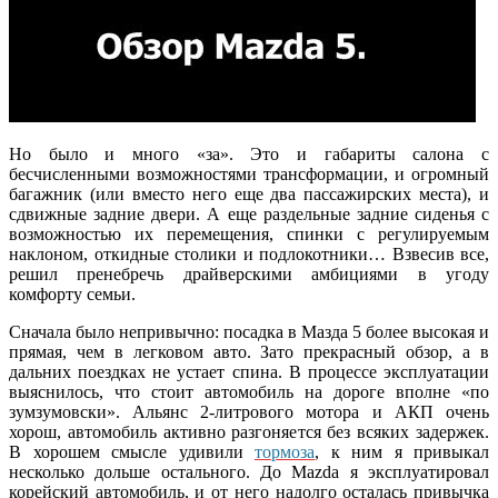
Но было и много «за». Это и габариты салона с
бесчисленными возможностями трансформации, и огромный
багажник (или вместо него еще два пассажирских места), и
сдвижные задние двери. А еще раздельные задние сиденья с
возможностью их перемещения, спинки с регулируемым
наклоном, откидные столики и подлокотники… Взвесив все,
решил пренебречь драйверскими амбициями в угоду
комфорту семьи.
Сначала было непривычно: посадка в Мазда 5 более высокая и
прямая, чем в легковом авто. Зато прекрасный обзор, а в
дальних поездках не устает спина. В процессе эксплуатации
выяснилось, что стоит автомобиль на дороге вполне «по
зумзумовски». Альянс 2-литрового мотора и АКП очень
хорош, автомобиль активно разгоняется без всяких задержек.
В хорошем смысле удивили
тормоза
, к ним я привыкал
несколько дольше остального. До Mazda я эксплуатировал
корейский автомобиль, и от него надолго осталась привычка