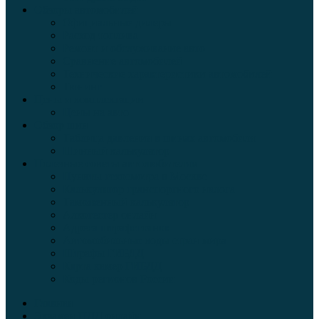
Обзоры автомобилей
Официальные дилеры
Расход топлива
Ремонт и обслуживание авто
Сравнение автомобилей
Технические характеристики автомобилей
Тюнинг
Цены и комплектации
Цены на авто
Обзор шин
Таблица давления в шинах автомобиля
Шинный калькулятор
Полезные советы автолюбителям
Пункты техосмотра в Москве
Калькулятор транспортного налога
Таможенный калькулятор
Алкотестер онлайн
Адреса штрафстоянок
Автомобильные коды стран мира
Штрафы ГИБДД
Карта камер ГИБДД
Коды регионов России
Главная
Экзамен ПДД онлайн