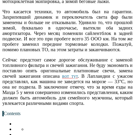
мотоциклетная экипировка, а зимой беговые лыжи.
Что касается техники, то автомобиль был на гарантии.
Захрипевший динамик и переключатель света фар были
заменены и больше не отказывали. Удивило то, что прошлой
зимой, буквально в одночасье, вытекли оба задних
амортизатора. Через месяц поменяли сайлентблок в задней
подвеске. И все это при пробеге всего 35 ООО км. На том же
пробеге заменил передние тормозные колодки. Пожалуй,
помимо плановых ТО, на этом затраты и заканчиваются.
Сейчас предстоит самое дорогое обслуживание с заменой
топливного фильтра и свечей зажигания. Не буду экономить и
поставлю опять оригинальные платиновые свечи, замена
свечей зажигания описана
вот тут
. В Лапландии с ужасом
представлял, как машина не заведется на морозе — 33°С, но
она не подвела. В заключение отмечу, что за время езды на
Мазда 5 у меня совершенно изменились представления, каким
должен быть автомобиль для семейного мужчины, который
увлекается различными видами спорта.
Contents