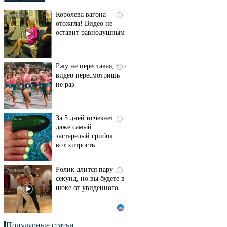
Королева вагона
i
отожгла! Видео не
оставит равнодушным
Ржу не переставая, это
i
видео пересмотришь
не раз
За 5 дней исчезнет
i
даже самый
застарелый грибок:
вот хитрость
Ролик длится пару
i
секунд, но вы будете в
шоке от увиденного
Популярные статьи