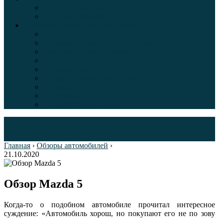
Таблица давления в шинах автомобиля
Шинный калькулятор
Полезные советы автолюбителям
Пункты техосмотра в Москве
Калькулятор транспортного налога
Таможенный калькулятор
Алкотестер онлайн
Адреса штрафстоянок
Автомобильные коды стран мира
Штрафы ГИБДД
Карта камер ГИБДД
Коды регионов России
Главная
›
Обзоры автомобилей
›
21.10.2020
Обзор Mazda 5
Когда-то о подобном автомобиле прочитал интересное
суждение: «Автомобиль хорош, но покупают его не по зову