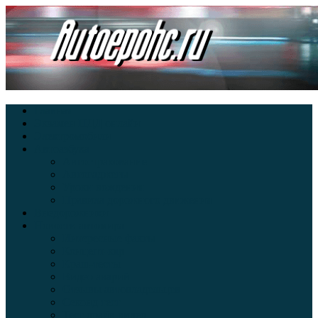
Главная
Экзамен ПДД онлайн
Электромобили
Автоазбука
Автострахование
Автогаджеты
Уроки вождения
Правила дорожного движения
Внедорожники
Новости автомира
Интересные факты
Концепт-кар
Краш-тесты
Видео аварий
Отзывы автовладельцев
Секонд тест
Тест драйв видео