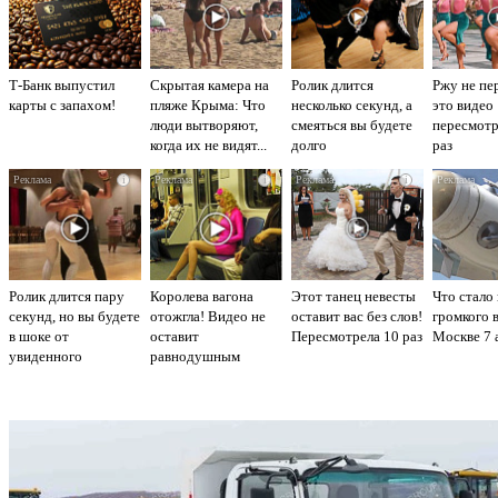
Т-Банк выпустил
Скрытая камера на
Ролик длится
Ржу не пе
карты с запахом!
пляже Крыма: Что
несколько секунд, а
это видео
люди вытворяют,
смеяться вы будете
пересмот
когда их не видят...
долго
раз
i
i
i
Ролик длится пару
Королева вагона
Этот танец невесты
Что стало
секунд, но вы будете
отожгла! Видео не
оставит вас без слов!
громкого 
в шоке от
оставит
Пересмотрела 10 раз
Москве 7 
увиденного
равнодушным