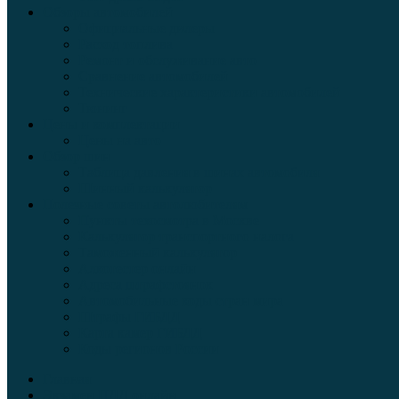
Обзоры автомобилей
Официальные дилеры
Расход топлива
Ремонт и обслуживание авто
Сравнение автомобилей
Технические характеристики автомобилей
Тюнинг
Цены и комплектации
Цены на авто
Обзор шин
Таблица давления в шинах автомобиля
Шинный калькулятор
Полезные советы автолюбителям
Пункты техосмотра в Москве
Калькулятор транспортного налога
Таможенный калькулятор
Алкотестер онлайн
Адреса штрафстоянок
Автомобильные коды стран мира
Штрафы ГИБДД
Карта камер ГИБДД
Коды регионов России
Главная
Экзамен ПДД онлайн