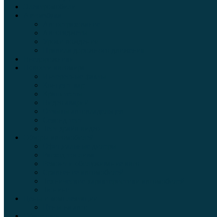
Электромобили
Автоазбука
Автострахование
Автогаджеты
Уроки вождения
Правила дорожного движения
Внедорожники
Новости автомира
Интересные факты
Концепт-кар
Краш-тесты
Видео аварий
Отзывы автовладельцев
Секонд тест
Тест драйв видео
Обзоры автомобилей
Официальные дилеры
Расход топлива
Ремонт и обслуживание авто
Сравнение автомобилей
Технические характеристики автомобилей
Тюнинг
Цены и комплектации
Цены на авто
Обзор шин