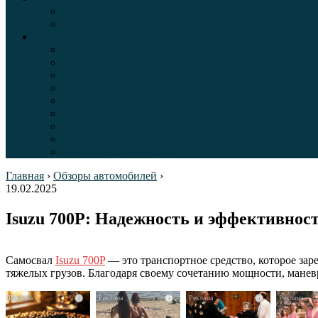
Таблица давления в шинах автомобиля
Шинный калькулятор
Полезные советы автолюбителям
Пункты техосмотра в Москве
Калькулятор транспортного налога
Таможенный калькулятор
Алкотестер онлайн
Адреса штрафстоянок
Автомобильные коды стран мира
Штрафы ГИБДД
Карта камер ГИБДД
Коды регионов России
Главная
›
Обзоры автомобилей
›
19.02.2025
Isuzu 700P: Надежность и эффективнос
Самосвал
Isuzu 700P
— это транспортное средство, которое за
тяжелых грузов. Благодаря своему сочетанию мощности, манев
i
i
i