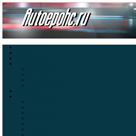
Главная
Экзамен ПДД онлайн
Электромобили
Автоазбука
Автострахование
Автогаджеты
Уроки вождения
Правила дорожного движения
Внедорожники
Новости автомира
Интересные факты
Концепт-кар
Краш-тесты
Видео аварий
Отзывы автовладельцев
Секонд тест
Тест драйв видео