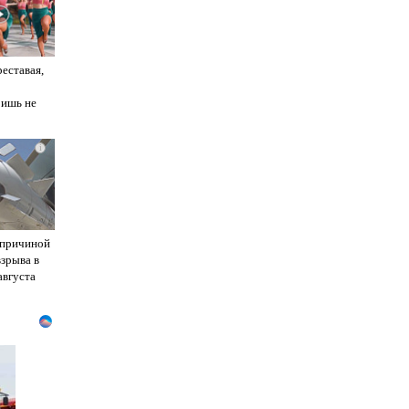
реставая,
ришь не
i
 причиной
взрыва в
августа