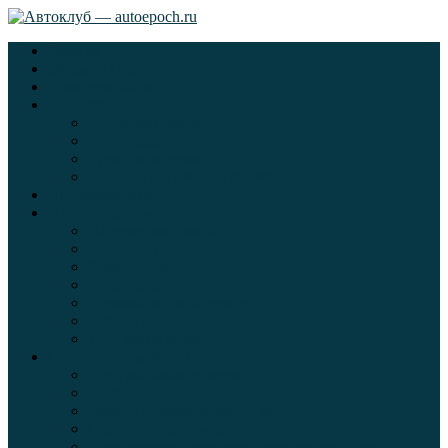
Главная
Экзамен ПДД онлайн
Электромобили
Автоазбука
Автострахование
Автогаджеты
Уроки вождения
Правила дорожного движения
Внедорожники
Новости автомира
Интересные факты
Концепт-кар
Краш-тесты
Видео аварий
Отзывы автовладельцев
Секонд тест
Тест драйв видео
Обзоры автомобилей
Официальные дилеры
Расход топлива
Ремонт и обслуживание авто
Сравнение автомобилей
Технические характеристики автомобилей