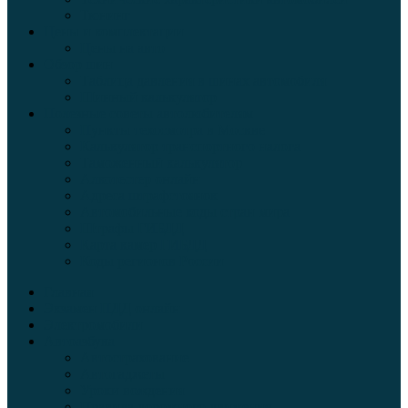
Тюнинг
Цены и комплектации
Цены на авто
Обзор шин
Таблица давления в шинах автомобиля
Шинный калькулятор
Полезные советы автолюбителям
Пункты техосмотра в Москве
Калькулятор транспортного налога
Таможенный калькулятор
Алкотестер онлайн
Адреса штрафстоянок
Автомобильные коды стран мира
Штрафы ГИБДД
Карта камер ГИБДД
Коды регионов России
Главная
Экзамен ПДД онлайн
Электромобили
Автоазбука
Автострахование
Автогаджеты
Уроки вождения
Правила дорожного движения