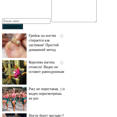
Грибок на ногтях
i
стирается как
ластиком! Простой
домашний метод
Королева вагона
i
отожгла! Видео не
оставит равнодушным
Ржу не переставая, это
i
видео пересмотришь
не раз
Ногти будут чистыми!
i