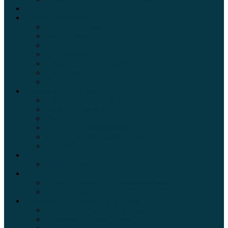
Внедорожники
Новости автомира
Интересные факты
Концепт-кар
Краш-тесты
Видео аварий
Отзывы автовладельцев
Секонд тест
Тест драйв видео
Обзоры автомобилей
Официальные дилеры
Расход топлива
Ремонт и обслуживание авто
Сравнение автомобилей
Технические характеристики автомобилей
Тюнинг
Цены и комплектации
Цены на авто
Обзор шин
Таблица давления в шинах автомобиля
Шинный калькулятор
Полезные советы автолюбителям
Пункты техосмотра в Москве
Калькулятор транспортного налога