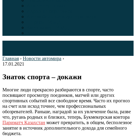
Таможенный калькулятор
Алкотестер онлайн
Адреса штрафстоянок
Автомобильные коды стран мира
Штрафы ГИБДД
Карта камер ГИБДД
Коды регионов России
Главная
›
Новости автомира
›
17.01.2021
Знаток спорта – докажи
Многие люди прекрасно разбираются в спорте, часто
посвящают просмотру поединков, матчей или других
спортивных событий все свободное время. Часто их прогноз
на счет или исход точнее, чем профессиональных
обозревателей. Раньше, наградой за их увлечение была, разве
что, ругань родных и близких, теперь, Букмекерская контора
Париматч Казахстан
может превратить, в общем, бесполезное
занятие в источник дополнительного дохода для семейного
бюджета.