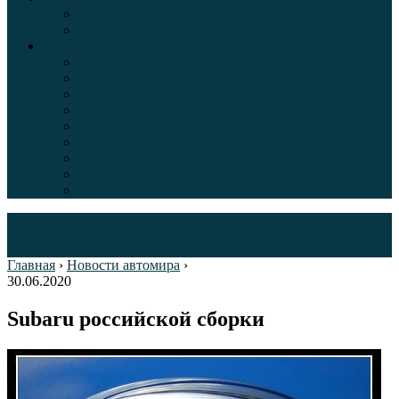
Таблица давления в шинах автомобиля
Шинный калькулятор
Полезные советы автолюбителям
Пункты техосмотра в Москве
Калькулятор транспортного налога
Таможенный калькулятор
Алкотестер онлайн
Адреса штрафстоянок
Автомобильные коды стран мира
Штрафы ГИБДД
Карта камер ГИБДД
Коды регионов России
Главная
›
Новости автомира
›
30.06.2020
Subaru российской сборки