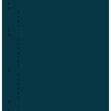
Электромобили
Автоазбука
Автострахование
Автогаджеты
Уроки вождения
Правила дорожного движения
Внедорожники
Новости автомира
Интересные факты
Концепт-кар
Краш-тесты
Видео аварий
Отзывы автовладельцев
Секонд тест
Тест драйв видео
Обзоры автомобилей
Официальные дилеры
Расход топлива
Ремонт и обслуживание авто
Сравнение автомобилей
Технические характеристики автомобилей
Тюнинг
Цены и комплектации
Цены на авто
Обзор шин