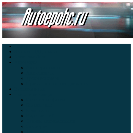
Главная
Экзамен ПДД онлайн
Электромобили
Автоазбука
Автострахование
Автогаджеты
Уроки вождения
Правила дорожного движения
Внедорожники
Новости автомира
Интересные факты
Концепт-кар
Краш-тесты
Видео аварий
Отзывы автовладельцев
Секонд тест
Тест драйв видео