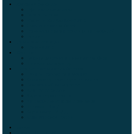
Обзоры автомобилей
Официальные дилеры
Расход топлива
Ремонт и обслуживание авто
Сравнение автомобилей
Технические характеристики автомобилей
Тюнинг
Цены и комплектации
Цены на авто
Обзор шин
Таблица давления в шинах автомобиля
Шинный калькулятор
Полезные советы автолюбителям
Пункты техосмотра в Москве
Калькулятор транспортного налога
Таможенный калькулятор
Алкотестер онлайн
Адреса штрафстоянок
Автомобильные коды стран мира
Штрафы ГИБДД
Карта камер ГИБДД
Коды регионов России
Главная
Экзамен ПДД онлайн