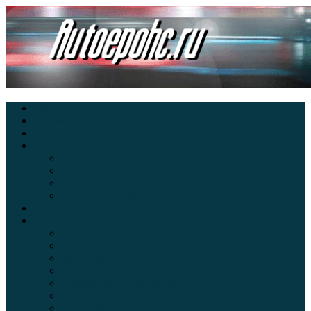
Главная
Экзамен ПДД онлайн
Электромобили
Автоазбука
Автострахование
Автогаджеты
Уроки вождения
Правила дорожного движения
Внедорожники
Новости автомира
Интересные факты
Концепт-кар
Краш-тесты
Видео аварий
Отзывы автовладельцев
Секонд тест
Тест драйв видео