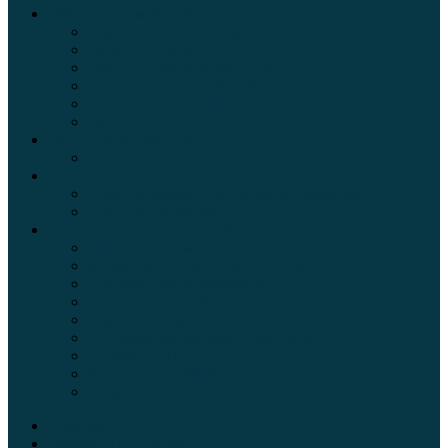
Обзоры автомобилей
Официальные дилеры
Расход топлива
Ремонт и обслуживание авто
Сравнение автомобилей
Технические характеристики автомобилей
Тюнинг
Цены и комплектации
Цены на авто
Обзор шин
Таблица давления в шинах автомобиля
Шинный калькулятор
Полезные советы автолюбителям
Пункты техосмотра в Москве
Калькулятор транспортного налога
Таможенный калькулятор
Алкотестер онлайн
Адреса штрафстоянок
Автомобильные коды стран мира
Штрафы ГИБДД
Карта камер ГИБДД
Коды регионов России
Главная
Экзамен ПДД онлайн