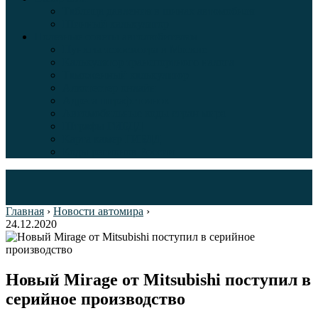
Таблица давления в шинах автомобиля
Шинный калькулятор
Полезные советы автолюбителям
Пункты техосмотра в Москве
Калькулятор транспортного налога
Таможенный калькулятор
Алкотестер онлайн
Адреса штрафстоянок
Автомобильные коды стран мира
Штрафы ГИБДД
Карта камер ГИБДД
Коды регионов России
Главная
›
Новости автомира
›
24.12.2020
Новый Mirage от Mitsubishi поступил в
серийное производство