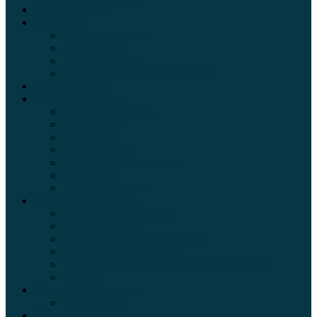
Электромобили
Автоазбука
Автострахование
Автогаджеты
Уроки вождения
Правила дорожного движения
Внедорожники
Новости автомира
Интересные факты
Концепт-кар
Краш-тесты
Видео аварий
Отзывы автовладельцев
Секонд тест
Тест драйв видео
Обзоры автомобилей
Официальные дилеры
Расход топлива
Ремонт и обслуживание авто
Сравнение автомобилей
Технические характеристики автомобилей
Тюнинг
Цены и комплектации
Цены на авто
Обзор шин