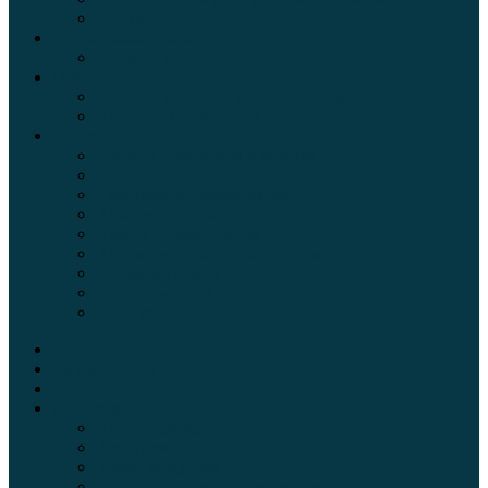
Тюнинг
Цены и комплектации
Цены на авто
Обзор шин
Таблица давления в шинах автомобиля
Шинный калькулятор
Полезные советы автолюбителям
Пункты техосмотра в Москве
Калькулятор транспортного налога
Таможенный калькулятор
Алкотестер онлайн
Адреса штрафстоянок
Автомобильные коды стран мира
Штрафы ГИБДД
Карта камер ГИБДД
Коды регионов России
Главная
Экзамен ПДД онлайн
Электромобили
Автоазбука
Автострахование
Автогаджеты
Уроки вождения
Правила дорожного движения