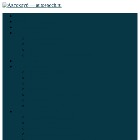
Главная
Экзамен ПДД онлайн
Электромобили
Автоазбука
Автострахование
Автогаджеты
Уроки вождения
Правила дорожного движения
Внедорожники
Новости автомира
Интересные факты
Концепт-кар
Краш-тесты
Видео аварий
Отзывы автовладельцев
Секонд тест
Тест драйв видео
Обзоры автомобилей
Официальные дилеры
Расход топлива
Ремонт и обслуживание авто
Сравнение автомобилей
Технические характеристики автомобилей