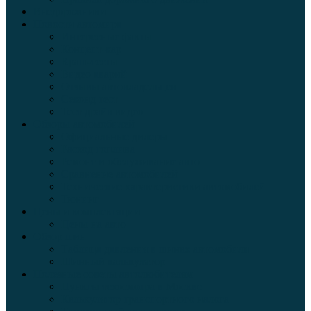
Внедорожники
Новости автомира
Интересные факты
Концепт-кар
Краш-тесты
Видео аварий
Отзывы автовладельцев
Секонд тест
Тест драйв видео
Обзоры автомобилей
Официальные дилеры
Расход топлива
Ремонт и обслуживание авто
Сравнение автомобилей
Технические характеристики автомобилей
Тюнинг
Цены и комплектации
Цены на авто
Обзор шин
Таблица давления в шинах автомобиля
Шинный калькулятор
Полезные советы автолюбителям
Пункты техосмотра в Москве
Калькулятор транспортного налога