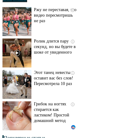
Ржу не переставая, это
i
видео пересмотришь
не раз
Ролик длится пару
i
секунд, но вы будете в
шоке от увиденного
Этот танец невесты
i
оставит вас без слов!
Пересмотрела 10 раз
Грибок на ногтях
i
стирается как
ластиком! Простой
домашний метод
Популярные статьи