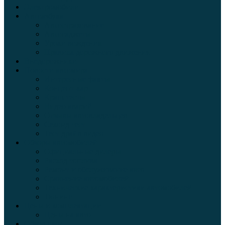
Электромобили
Автоазбука
Автострахование
Автогаджеты
Уроки вождения
Правила дорожного движения
Внедорожники
Новости автомира
Интересные факты
Концепт-кар
Краш-тесты
Видео аварий
Отзывы автовладельцев
Секонд тест
Тест драйв видео
Обзоры автомобилей
Официальные дилеры
Расход топлива
Ремонт и обслуживание авто
Сравнение автомобилей
Технические характеристики автомобилей
Тюнинг
Цены и комплектации
Цены на авто
Обзор шин