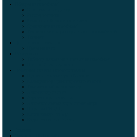
Обзоры автомобилей
Официальные дилеры
Расход топлива
Ремонт и обслуживание авто
Сравнение автомобилей
Технические характеристики автомобилей
Тюнинг
Цены и комплектации
Цены на авто
Обзор шин
Таблица давления в шинах автомобиля
Шинный калькулятор
Полезные советы автолюбителям
Пункты техосмотра в Москве
Калькулятор транспортного налога
Таможенный калькулятор
Алкотестер онлайн
Адреса штрафстоянок
Автомобильные коды стран мира
Штрафы ГИБДД
Карта камер ГИБДД
Коды регионов России
Главная
Экзамен ПДД онлайн