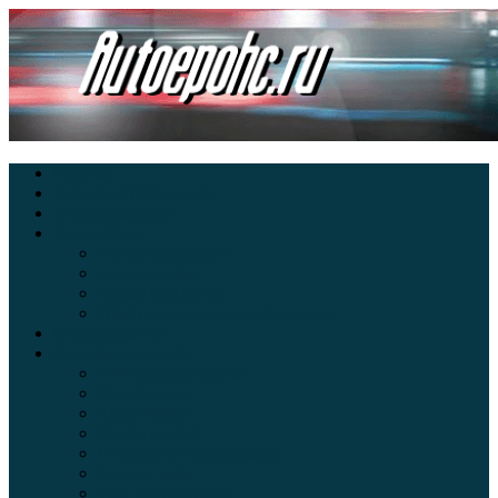
Главная
Экзамен ПДД онлайн
Электромобили
Автоазбука
Автострахование
Автогаджеты
Уроки вождения
Правила дорожного движения
Внедорожники
Новости автомира
Интересные факты
Концепт-кар
Краш-тесты
Видео аварий
Отзывы автовладельцев
Секонд тест
Тест драйв видео