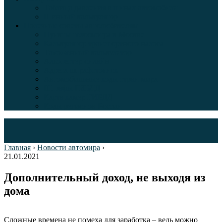
Таблица давления в шинах автомобиля
Шинный калькулятор
Полезные советы автолюбителям
Пункты техосмотра в Москве
Калькулятор транспортного налога
Таможенный калькулятор
Алкотестер онлайн
Адреса штрафстоянок
Автомобильные коды стран мира
Штрафы ГИБДД
Карта камер ГИБДД
Коды регионов России
Главная
›
Новости автомира
›
21.01.2021
Дополнительный доход, не выходя из
дома
Сложные времена не помеха для заработка – ведь можно