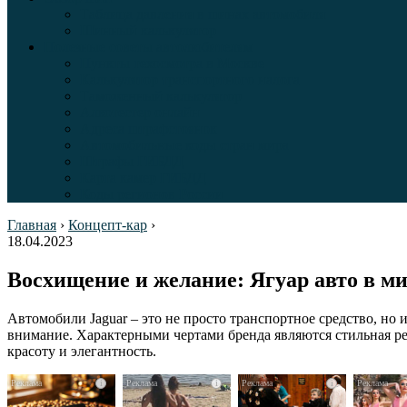
Таблица давления в шинах автомобиля
Шинный калькулятор
Полезные советы автолюбителям
Пункты техосмотра в Москве
Калькулятор транспортного налога
Таможенный калькулятор
Алкотестер онлайн
Адреса штрафстоянок
Автомобильные коды стран мира
Штрафы ГИБДД
Карта камер ГИБДД
Коды регионов России
Главная
›
Концепт-кар
›
18.04.2023
Восхищение и желание: Ягуар авто в м
Автомобили Jaguar – это не просто транспортное средство, н
внимание. Характерными чертами бренда являются стильная реш
красоту и элегантность.
i
i
i