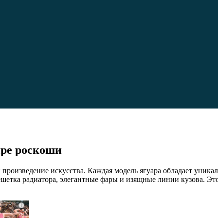
ире роскоши
о и произведение искусства. Каждая модель ягуара обладает ун
етка радиатора, элегантные фары и изящные линии кузова. Это 
i