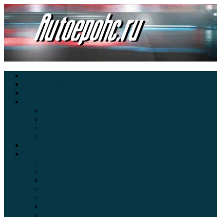
Главная
Экзамен ПДД онлайн
Электромобили
Автоазбука
Автострахование
Автогаджеты
Уроки вождения
Правила дорожного движения
Внедорожники
Новости автомира
Интересные факты
Концепт-кар
Краш-тесты
Видео аварий
Отзывы автовладельцев
Секонд тест
Тест драйв видео