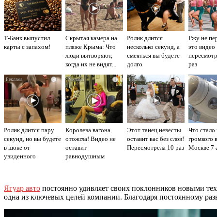
Т-Банк выпустил
Скрытая камера на
Ролик длится
Ржу не пе
карты с запахом!
пляже Крыма: Что
несколько секунд, а
это видео
люди вытворяют,
смеяться вы будете
пересмот
когда их не видят...
долго
раз
i
i
i
Ролик длится пару
Королева вагона
Этот танец невесты
Что стало
секунд, но вы будете
отожгла! Видео не
оставит вас без слов!
громкого 
в шоке от
оставит
Пересмотрела 10 раз
Москве 7 
увиденного
равнодушным
Ягуар авто
постоянно удивляет своих поклонников новыми тех
одна из ключевых целей компании. Благодаря постоянному раз