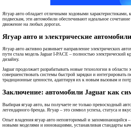
Ягуар авто обладает отличными ходовыми характеристиками, 
подвескам, эти автомобили обеспечивают идеальное сочетание 
движение на любых дорогах.
Ягуар авто и электрические автомобили
Ягуар авто активно развивает направление электрических ав
пути стала модель Jaguar I-PACE – полностью электрический 
дизайну.
Jaguar продолжает разрабатывать новые технологии в области 
совершенствовать системы быстрой зарядки и интегрировать п
традиционные ценности, адаптируя их к новым вызовам и пот
Заключение: автомобили Jaguar как си
Выбирая ягуар авто, вы получаете не только превосходный ав
легендарного бренда. Ягуар – это символ успеха, статуса и вк
Опыт владения ягуар авто неповторимый и запоминающийся – 
новыми моделями и инновациями, устанавливая стандарты каче