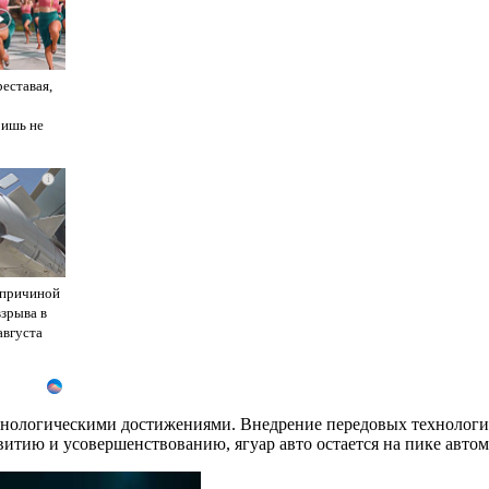
реставая,
ришь не
i
 причиной
взрыва в
августа
нологическими достижениями. Внедрение передовых технологий 
витию и усовершенствованию, ягуар авто остается на пике авто