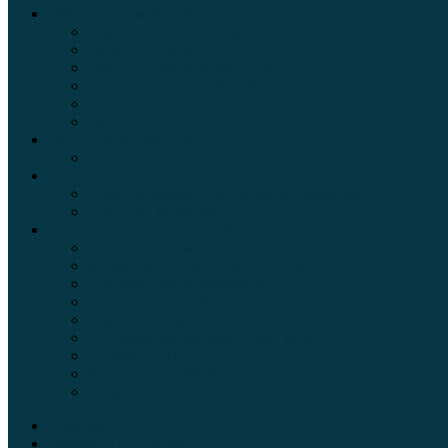
Обзоры автомобилей
Официальные дилеры
Расход топлива
Ремонт и обслуживание авто
Сравнение автомобилей
Технические характеристики автомобилей
Тюнинг
Цены и комплектации
Цены на авто
Обзор шин
Таблица давления в шинах автомобиля
Шинный калькулятор
Полезные советы автолюбителям
Пункты техосмотра в Москве
Калькулятор транспортного налога
Таможенный калькулятор
Алкотестер онлайн
Адреса штрафстоянок
Автомобильные коды стран мира
Штрафы ГИБДД
Карта камер ГИБДД
Коды регионов России
Главная
Экзамен ПДД онлайн