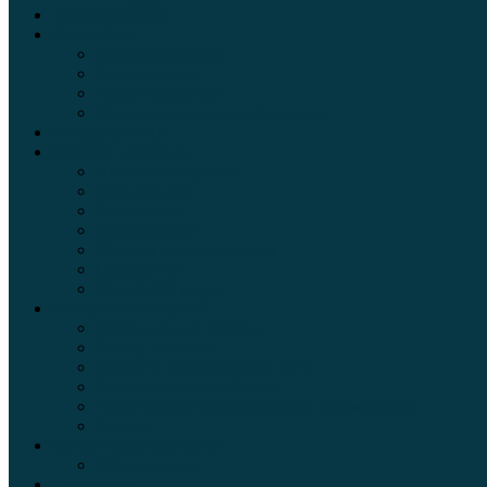
Электромобили
Автоазбука
Автострахование
Автогаджеты
Уроки вождения
Правила дорожного движения
Внедорожники
Новости автомира
Интересные факты
Концепт-кар
Краш-тесты
Видео аварий
Отзывы автовладельцев
Секонд тест
Тест драйв видео
Обзоры автомобилей
Официальные дилеры
Расход топлива
Ремонт и обслуживание авто
Сравнение автомобилей
Технические характеристики автомобилей
Тюнинг
Цены и комплектации
Цены на авто
Обзор шин