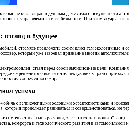
которые не оставят равнодушным даже самого искушенного авт
скорости, управляемости и стабильности. При этом ягуар авто н
: взгляд в будущее
томобилей, стремясь предложить своим клиентам экологичные и
кроссовер, который уже завоевал признание многих автолюбител
электромобилей, ставя перед собой амбициозные цели. Компания
ередовые решения в области интеллектуальных транспортных сис
ребностям современного мира.
мвол успеха
томобиль с великолепными ходовыми характеристиками и изыска
уса, который продолжает развиваться и совершенствоваться, не т
это путешествие в мир роскоши, элегантности и мощи. С кажды
ства, комфорта и технологического развития в автомобильной 