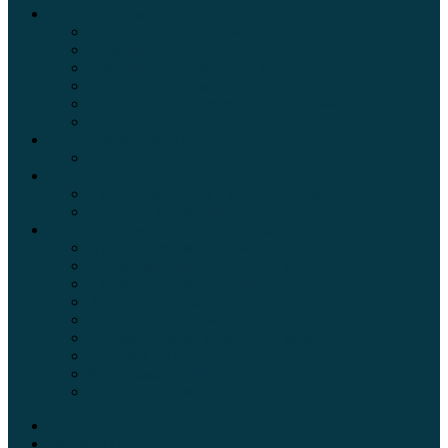
Обзоры автомобилей
Официальные дилеры
Расход топлива
Ремонт и обслуживание авто
Сравнение автомобилей
Технические характеристики автомобилей
Тюнинг
Цены и комплектации
Цены на авто
Обзор шин
Таблица давления в шинах автомобиля
Шинный калькулятор
Полезные советы автолюбителям
Пункты техосмотра в Москве
Калькулятор транспортного налога
Таможенный калькулятор
Алкотестер онлайн
Адреса штрафстоянок
Автомобильные коды стран мира
Штрафы ГИБДД
Карта камер ГИБДД
Коды регионов России
Главная
Экзамен ПДД онлайн