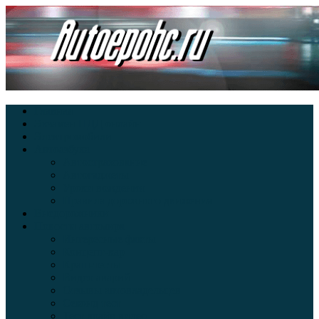
Главная
Экзамен ПДД онлайн
Электромобили
Автоазбука
Автострахование
Автогаджеты
Уроки вождения
Правила дорожного движения
Внедорожники
Новости автомира
Интересные факты
Концепт-кар
Краш-тесты
Видео аварий
Отзывы автовладельцев
Секонд тест
Тест драйв видео