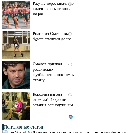
Ржу не переставая, это
i
видео пересмотришь
не раз
Ролик из Омска: вы
i
будете смеяться долго
Смолов призвал
i
российских
футболистов покинуть
страну
Королева вагона
i
отожгла! Видео не
оставит равнодушным
Популярные статьи