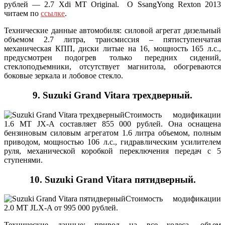
рублей — 2.7 Xdi МТ Original. О SsangYong Rexton 2013
читаем по
ссылке
.
Технические данные автомобиля: силовой агрегат дизельный
объемом 2.7 литра, трансмиссия – пятиступенчатая
механическая КПП, диски литые на 16, мощность 165 л.с.,
предусмотрен подогрев только передних сидений,
стеклоподъемники, отсутствует магнитола, обогреваются
боковые зеркала и лобовое стекло.
9. Suzuki Grand Vitara трехдверный.
Стоимость модификации
1.6 MT JX-A составляет 855 000 рублей. Она оснащена
бензиновым силовым агрегатом 1.6 литра объемом, полным
приводом, мощностью 106 л.с., гидравлическим усилителем
руля, механической коробкой переключения передач с 5
ступенями.
10. Suzuki Grand Vitara пятидверный.
Стоимость модификации
2.0 МТ JLX-A от 995 000 рублей.
Технические данные: привод на все колеса, объем