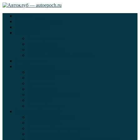
Главная
Экзамен ПДД онлайн
Электромобили
Автоазбука
Автострахование
Автогаджеты
Уроки вождения
Правила дорожного движения
Внедорожники
Новости автомира
Интересные факты
Концепт-кар
Краш-тесты
Видео аварий
Отзывы автовладельцев
Секонд тест
Тест драйв видео
Обзоры автомобилей
Официальные дилеры
Расход топлива
Ремонт и обслуживание авто
Сравнение автомобилей
Технические характеристики автомобилей