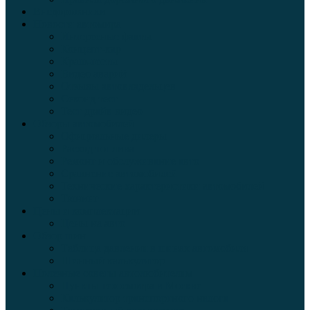
Внедорожники
Новости автомира
Интересные факты
Концепт-кар
Краш-тесты
Видео аварий
Отзывы автовладельцев
Секонд тест
Тест драйв видео
Обзоры автомобилей
Официальные дилеры
Расход топлива
Ремонт и обслуживание авто
Сравнение автомобилей
Технические характеристики автомобилей
Тюнинг
Цены и комплектации
Цены на авто
Обзор шин
Таблица давления в шинах автомобиля
Шинный калькулятор
Полезные советы автолюбителям
Пункты техосмотра в Москве
Калькулятор транспортного налога