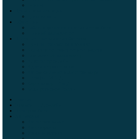
Тюнинг
Цены и комплектации
Цены на авто
Обзор шин
Таблица давления в шинах автомобиля
Шинный калькулятор
Полезные советы автолюбителям
Пункты техосмотра в Москве
Калькулятор транспортного налога
Таможенный калькулятор
Алкотестер онлайн
Адреса штрафстоянок
Автомобильные коды стран мира
Штрафы ГИБДД
Карта камер ГИБДД
Коды регионов России
Главная
Экзамен ПДД онлайн
Электромобили
Автоазбука
Автострахование
Автогаджеты
Уроки вождения
Правила дорожного движения