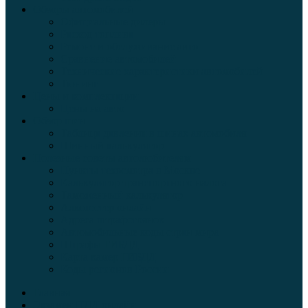
Обзоры автомобилей
Официальные дилеры
Расход топлива
Ремонт и обслуживание авто
Сравнение автомобилей
Технические характеристики автомобилей
Тюнинг
Цены и комплектации
Цены на авто
Обзор шин
Таблица давления в шинах автомобиля
Шинный калькулятор
Полезные советы автолюбителям
Пункты техосмотра в Москве
Калькулятор транспортного налога
Таможенный калькулятор
Алкотестер онлайн
Адреса штрафстоянок
Автомобильные коды стран мира
Штрафы ГИБДД
Карта камер ГИБДД
Коды регионов России
Главная
Экзамен ПДД онлайн