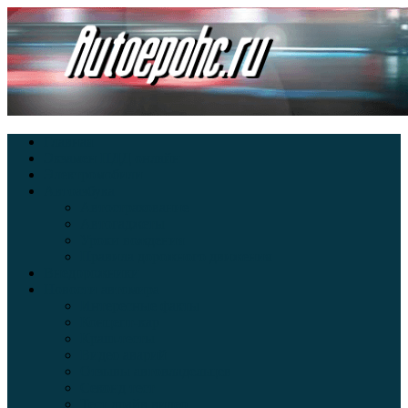
Главная
Экзамен ПДД онлайн
Электромобили
Автоазбука
Автострахование
Автогаджеты
Уроки вождения
Правила дорожного движения
Внедорожники
Новости автомира
Интересные факты
Концепт-кар
Краш-тесты
Видео аварий
Отзывы автовладельцев
Секонд тест
Тест драйв видео