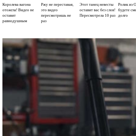
Королева вагона
Ржу не переставая,
Этот танец невесты
Ролик из 
отожгла! Видео не
это видео
оставит вас без слов!
будете см
оставит
пересмотришь не
Пересмотрела 10 раз
долго
равнодушным
раз