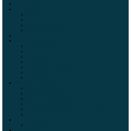
Электромобили
Автоазбука
Автострахование
Автогаджеты
Уроки вождения
Правила дорожного движения
Внедорожники
Новости автомира
Интересные факты
Концепт-кар
Краш-тесты
Видео аварий
Отзывы автовладельцев
Секонд тест
Тест драйв видео
Обзоры автомобилей
Официальные дилеры
Расход топлива
Ремонт и обслуживание авто
Сравнение автомобилей
Технические характеристики автомобилей
Тюнинг
Цены и комплектации
Цены на авто
Обзор шин