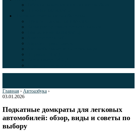
Таблица давления в шинах автомобиля
Шинный калькулятор
Полезные советы автолюбителям
Пункты техосмотра в Москве
Калькулятор транспортного налога
Таможенный калькулятор
Алкотестер онлайн
Адреса штрафстоянок
Автомобильные коды стран мира
Штрафы ГИБДД
Карта камер ГИБДД
Коды регионов России
Главная
›
Автоазбука
›
03.01.2026
Подкатные домкраты для легковых
автомобилей: обзор, виды и советы по
выбору