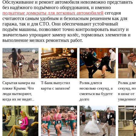
Обслуживание и ремонт автомобиля невозможно представить
без надёжного подъёмного оборудования, и именно
подкатные домкраты для легковых автомобилей
сегодня
считаются самым удобным и безопасным решением как для
гаража, так и для СТО. Они обеспечивают устойчивый
подъём машины, позволяют точно контролировать высоту и
значительно упрощают замену колёс, тормозных элементов и
выполнение мелких ремонтных работ.
i
i
i
Скрытая камера на
Т-Банк выпустил
Ролик длится
Ролик дли
пляже Крыма: Что
карты с запахом!
несколько секунд, а
секунд, но
люди вытворяют,
смеяться вы будете
в шоке от
когда их не видят...
долго
увиденно
i
i
i