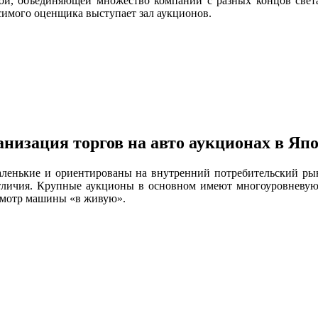
й, объединяющей множество компаний с разных концов света
исимого оценщика выступает зал аукционов.
низация торгов на авто аукционах в Яп
аленькие и ориентированы на внутренний потребительский рын
личия. Крупные аукционы в основном имеют многоуровневую 
смотр машины «в живую».