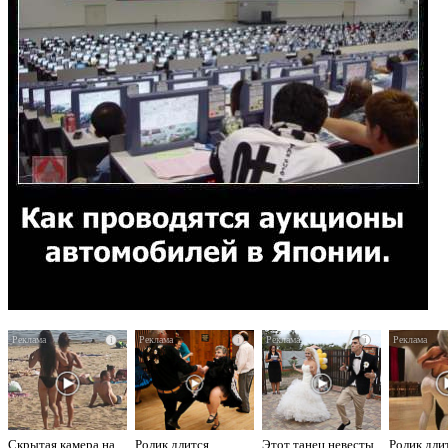
i
i
i
Скрытая камера на
Ролик длится
Этот танец невесты
Ролик дли