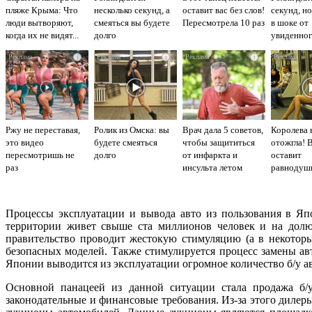
пляже Крыма: Что
несколько секунд, а
оставит вас без слов!
секунд, но
люди вытворяют,
смеяться вы будете
Пересмотрела 10 раз
в шоке от
когда их не видят...
долго
увиденно
i
i
i
Ржу не переставая,
Ролик из Омска: вы
Врач дала 5 советов,
Королева 
это видео
будете смеяться
чтобы защититься
отожгла! 
пересмотришь не
долго
от инфаркта и
оставит
раз
инсульта летом
равнодуш
Процессы эксплуатации и вывода авто из пользования в Яп
территории живет свыше ста миллионов человек и на долю
правительство проводит жестокую стимуляцию (а в некотор
безопасных моделей. Также стимулируется процесс замены ав
Японии выводится из эксплуатации огромное количество б/у а
Основной панацеей из данной ситуации стала продажа б/
законодательные и финансовые требования. Из-за этого дилер