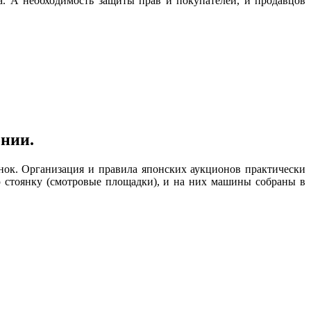
. А необходимость защиты прав и покупателей, и продавцов
онии.
ок. Организация и правила японских аукционов практически
стоянку (смотровые площадки), и на них машины собраны в