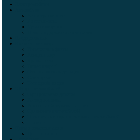
Электромобили
Автоазбука
Автострахование
Автогаджеты
Уроки вождения
Правила дорожного движения
Внедорожники
Новости автомира
Интересные факты
Концепт-кар
Краш-тесты
Видео аварий
Отзывы автовладельцев
Секонд тест
Тест драйв видео
Обзоры автомобилей
Официальные дилеры
Расход топлива
Ремонт и обслуживание авто
Сравнение автомобилей
Технические характеристики автомобилей
Тюнинг
Цены и комплектации
Цены на авто
Обзор шин