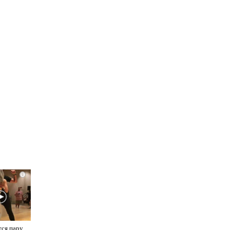
i
тся пару