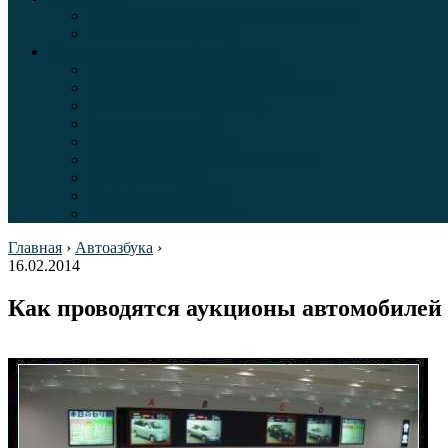
Таблица давления в шинах автомобиля
Шинный калькулятор
Полезные советы автолюбителям
Пункты техосмотра в Москве
Калькулятор транспортного налога
Таможенный калькулятор
Алкотестер онлайн
Адреса штрафстоянок
Автомобильные коды стран мира
Штрафы ГИБДД
Карта камер ГИБДД
Коды регионов России
Главная
›
Автоазбука
›
16.02.2014
Как проводятся аукционы автомобилей