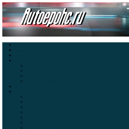
Главная
Экзамен ПДД онлайн
Электромобили
Автоазбука
Автострахование
Автогаджеты
Уроки вождения
Правила дорожного движения
Внедорожники
Новости автомира
Интересные факты
Концепт-кар
Краш-тесты
Видео аварий
Отзывы автовладельцев
Секонд тест
Тест драйв видео