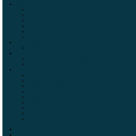
Обзоры автомобилей
Официальные дилеры
Расход топлива
Ремонт и обслуживание авто
Сравнение автомобилей
Технические характеристики автомобилей
Тюнинг
Цены и комплектации
Цены на авто
Обзор шин
Таблица давления в шинах автомобиля
Шинный калькулятор
Полезные советы автолюбителям
Пункты техосмотра в Москве
Калькулятор транспортного налога
Таможенный калькулятор
Алкотестер онлайн
Адреса штрафстоянок
Автомобильные коды стран мира
Штрафы ГИБДД
Карта камер ГИБДД
Коды регионов России
Главная
Экзамен ПДД онлайн