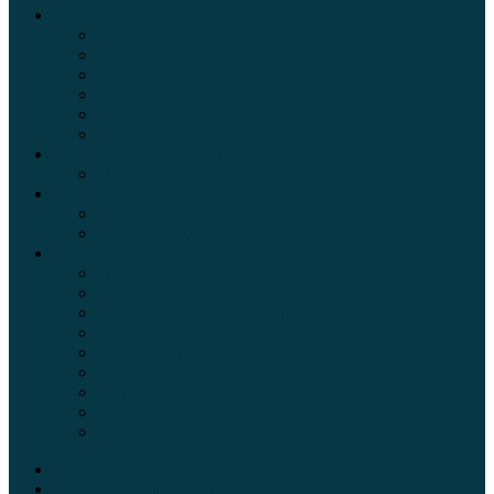
Обзоры автомобилей
Официальные дилеры
Расход топлива
Ремонт и обслуживание авто
Сравнение автомобилей
Технические характеристики автомобилей
Тюнинг
Цены и комплектации
Цены на авто
Обзор шин
Таблица давления в шинах автомобиля
Шинный калькулятор
Полезные советы автолюбителям
Пункты техосмотра в Москве
Калькулятор транспортного налога
Таможенный калькулятор
Алкотестер онлайн
Адреса штрафстоянок
Автомобильные коды стран мира
Штрафы ГИБДД
Карта камер ГИБДД
Коды регионов России
Главная
Экзамен ПДД онлайн