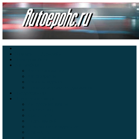
Главная
Экзамен ПДД онлайн
Электромобили
Автоазбука
Автострахование
Автогаджеты
Уроки вождения
Правила дорожного движения
Внедорожники
Новости автомира
Интересные факты
Концепт-кар
Краш-тесты
Видео аварий
Отзывы автовладельцев
Секонд тест
Тест драйв видео