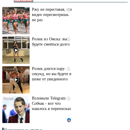
Ржу не переставая, это
i
видео пересмотришь
не раз
Ролик из Омска: вы
i
будете смеяться долго
Ролик длится пару
i
секунд, но вы будете в
шоке от увиденного
Взломали Telegram
i
Собчак - вот что
нашлось в переписках