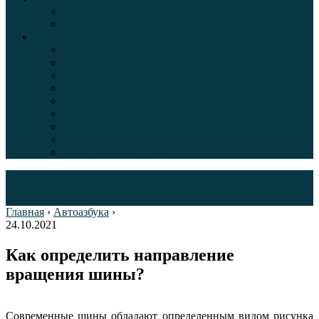
Таблица давления в шинах автомобиля
Шинный калькулятор
Полезные советы автолюбителям
Пункты техосмотра в Москве
Калькулятор транспортного налога
Таможенный калькулятор
Алкотестер онлайн
Адреса штрафстоянок
Автомобильные коды стран мира
Штрафы ГИБДД
Карта камер ГИБДД
Коды регионов России
Главная
›
Автоазбука
›
24.10.2021
Как определить направление
вращения шины?
Современные шины обладают определенным видом рисунка