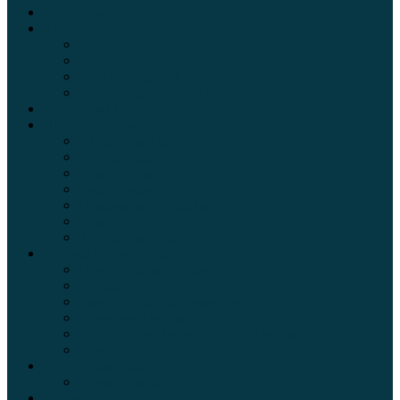
Электромобили
Автоазбука
Автострахование
Автогаджеты
Уроки вождения
Правила дорожного движения
Внедорожники
Новости автомира
Интересные факты
Концепт-кар
Краш-тесты
Видео аварий
Отзывы автовладельцев
Секонд тест
Тест драйв видео
Обзоры автомобилей
Официальные дилеры
Расход топлива
Ремонт и обслуживание авто
Сравнение автомобилей
Технические характеристики автомобилей
Тюнинг
Цены и комплектации
Цены на авто
Обзор шин