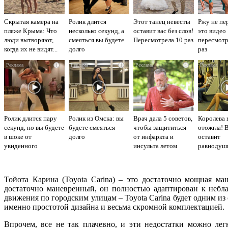
Скрытая камера на
Ролик длится
Этот танец невесты
Ржу не пе
пляже Крыма: Что
несколько секунд, а
оставит вас без слов!
это видео
люди вытворяют,
смеяться вы будете
Пересмотрела 10 раз
пересмот
когда их не видят...
долго
раз
i
i
i
Ролик длится пару
Ролик из Омска: вы
Врач дала 5 советов,
Королева 
секунд, но вы будете
будете смеяться
чтобы защититься
отожгла! 
в шоке от
долго
от инфаркта и
оставит
увиденного
инсульта летом
равнодуш
Тойота Карина (Toyota Carina) – это достаточно мощная м
достаточно маневренный, он полностью адаптирован к небл
движения по городским улицам – Toyota Carina будет одним и
именно простотой дизайна и весьма скромной комплектацией.
Впрочем, все не так плачевно, и эти недостатки можно ле