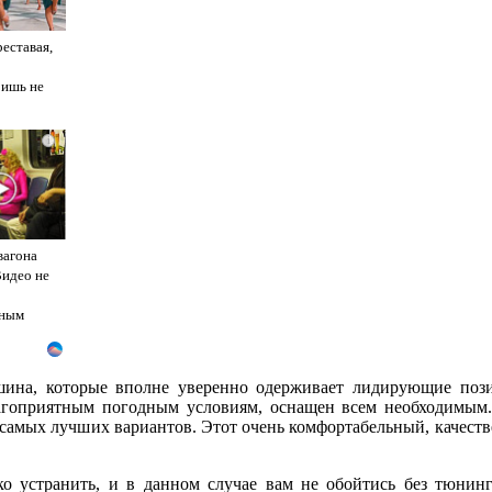
реставая,
ришь не
i
вагона
Видео не
ным
ашина, которые вполне уверенно одерживает лидирующие пози
агоприятным погодным условиям, оснащен всем необходимым. И
з самых лучших вариантов. Этот очень комфортабельный, качеств
гко устранить, и в данном случае вам не обойтись без тюнин