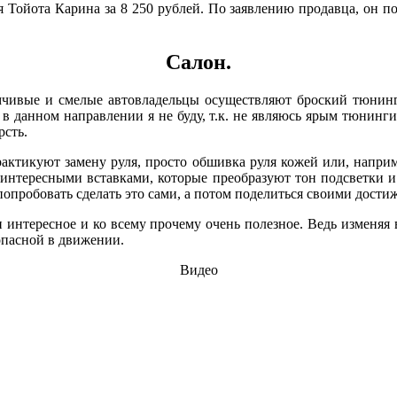
 Тойота Карина за 8 250 рублей. По заявлению продавца, он п
Салон.
чивые и смелые автовладельцы осуществляют броский тюнинг 
в данном направлении я не буду, т.к. не являюсь ярым тюнинг
рсть.
рактикуют замену руля, просто обшивка руля кожей или, наприме
интересными вставками, которые преобразуют тон подсветки и
е попробовать сделать это сами, а потом поделиться своими дос
и интересное и ко всему прочему очень полезное. Ведь изменяя
опасной в движении.
Видео