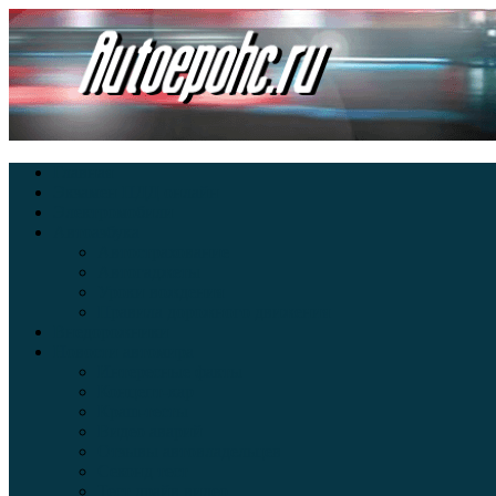
Главная
Экзамен ПДД онлайн
Электромобили
Автоазбука
Автострахование
Автогаджеты
Уроки вождения
Правила дорожного движения
Внедорожники
Новости автомира
Интересные факты
Концепт-кар
Краш-тесты
Видео аварий
Отзывы автовладельцев
Секонд тест
Тест драйв видео