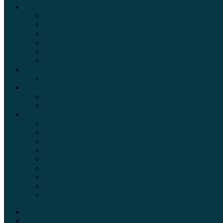
Обзоры автомобилей
Официальные дилеры
Расход топлива
Ремонт и обслуживание авто
Сравнение автомобилей
Технические характеристики автомобилей
Тюнинг
Цены и комплектации
Цены на авто
Обзор шин
Таблица давления в шинах автомобиля
Шинный калькулятор
Полезные советы автолюбителям
Пункты техосмотра в Москве
Калькулятор транспортного налога
Таможенный калькулятор
Алкотестер онлайн
Адреса штрафстоянок
Автомобильные коды стран мира
Штрафы ГИБДД
Карта камер ГИБДД
Коды регионов России
Главная
Экзамен ПДД онлайн