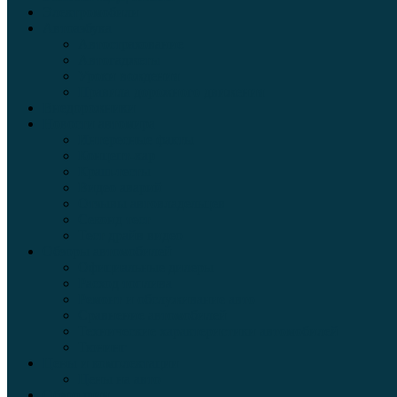
Электромобили
Автоазбука
Автострахование
Автогаджеты
Уроки вождения
Правила дорожного движения
Внедорожники
Новости автомира
Интересные факты
Концепт-кар
Краш-тесты
Видео аварий
Отзывы автовладельцев
Секонд тест
Тест драйв видео
Обзоры автомобилей
Официальные дилеры
Расход топлива
Ремонт и обслуживание авто
Сравнение автомобилей
Технические характеристики автомобилей
Тюнинг
Цены и комплектации
Цены на авто
Обзор шин