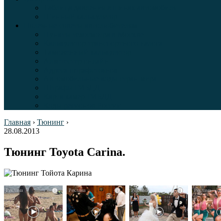
Таблица давления в шинах автомобиля
Шинный калькулятор
Полезные советы автолюбителям
Пункты техосмотра в Москве
Калькулятор транспортного налога
Таможенный калькулятор
Алкотестер онлайн
Адреса штрафстоянок
Автомобильные коды стран мира
Штрафы ГИБДД
Карта камер ГИБДД
Коды регионов России
Главная
›
Тюнинг
›
28.08.2013
Тюнинг Toyota Carina.
i
i
i