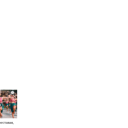
i
реставая,