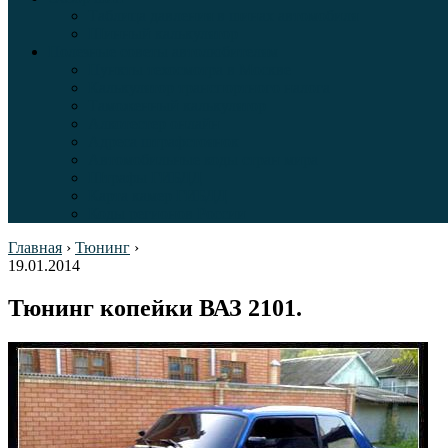
Таблица давления в шинах автомобиля
Шинный калькулятор
Полезные советы автолюбителям
Пункты техосмотра в Москве
Калькулятор транспортного налога
Таможенный калькулятор
Алкотестер онлайн
Адреса штрафстоянок
Автомобильные коды стран мира
Штрафы ГИБДД
Карта камер ГИБДД
Коды регионов России
Главная
›
Тюнинг
›
19.01.2014
Тюнинг копейки ВАЗ 2101.