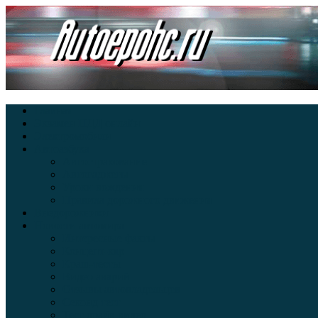
Главная
Экзамен ПДД онлайн
Электромобили
Автоазбука
Автострахование
Автогаджеты
Уроки вождения
Правила дорожного движения
Внедорожники
Новости автомира
Интересные факты
Концепт-кар
Краш-тесты
Видео аварий
Отзывы автовладельцев
Секонд тест
Тест драйв видео