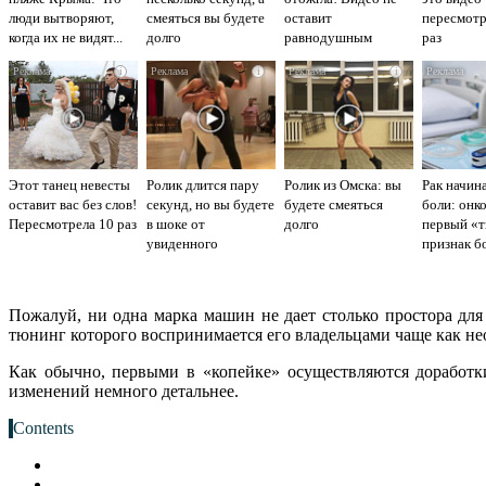
люди вытворяют,
смеяться вы будете
оставит
пересмот
когда их не видят...
долго
равнодушным
раз
i
i
i
Этот танец невесты
Ролик длится пару
Ролик из Омска: вы
Рак начина
оставит вас без слов!
секунд, но вы будете
будете смеяться
боли: онко
Пересмотрела 10 раз
в шоке от
долго
первый «
увиденного
признак б
Пожалуй, ни одна марка машин не дает столько простора для
тюнинг которого воспринимается его владельцами чаще как нео
Как обычно, первыми в «копейке» осуществляются доработки
изменений немного детальнее.
Contents