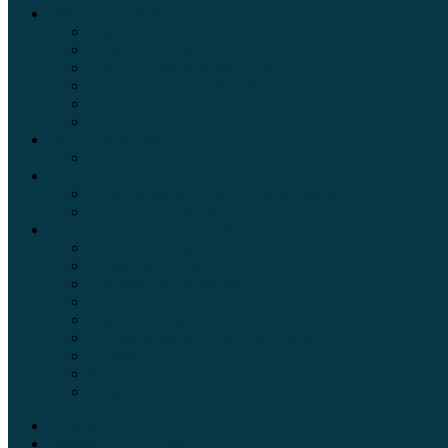
Обзоры автомобилей
Официальные дилеры
Расход топлива
Ремонт и обслуживание авто
Сравнение автомобилей
Технические характеристики автомобилей
Тюнинг
Цены и комплектации
Цены на авто
Обзор шин
Таблица давления в шинах автомобиля
Шинный калькулятор
Полезные советы автолюбителям
Пункты техосмотра в Москве
Калькулятор транспортного налога
Таможенный калькулятор
Алкотестер онлайн
Адреса штрафстоянок
Автомобильные коды стран мира
Штрафы ГИБДД
Карта камер ГИБДД
Коды регионов России
Главная
Экзамен ПДД онлайн