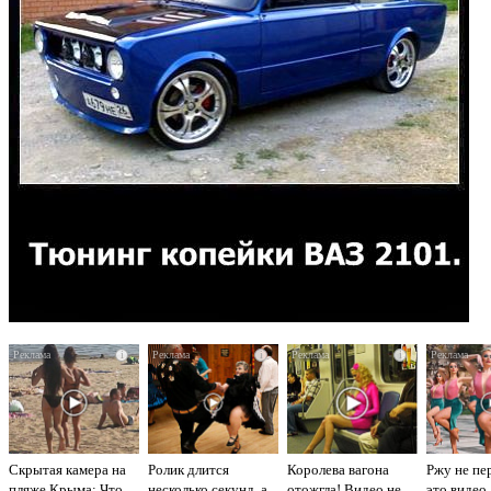
i
i
i
Скрытая камера на
Ролик длится
Королева вагона
Ржу не пе
пляже Крыма: Что
несколько секунд, а
отожгла! Видео не
это видео