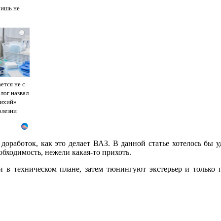
ришь не
i
ется не с
лог назвал
тихий»
олезни
 доработок, как это делает ВАЗ. В данной статье хотелось бы
бходимость, нежели какая-то прихоть.
 в техническом плане, затем тюнингуют экстерьер и только 