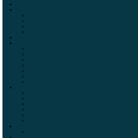
Электромобили
Автоазбука
Автострахование
Автогаджеты
Уроки вождения
Правила дорожного движения
Внедорожники
Новости автомира
Интересные факты
Концепт-кар
Краш-тесты
Видео аварий
Отзывы автовладельцев
Секонд тест
Тест драйв видео
Обзоры автомобилей
Официальные дилеры
Расход топлива
Ремонт и обслуживание авто
Сравнение автомобилей
Технические характеристики автомобилей
Тюнинг
Цены и комплектации
Цены на авто
Обзор шин